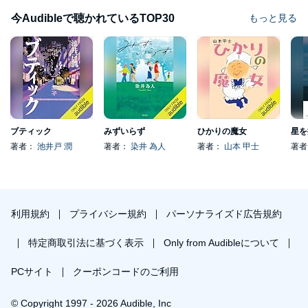
今Audibleで聴かれているTOP30
もっと見る
ブティック
みずいらず
ひかりの魔女
星を
著者：
池井戸 潤
著者：
染井 為人
著者：
山本 甲士
著
利用規約
プライバシー規約
パーソナライズド広告規約
特定商取引法に基づく表示
Only from Audibleについて
PCサイト
クーポンコードのご利用
© Copyright 1997 - 2026 Audible, Inc