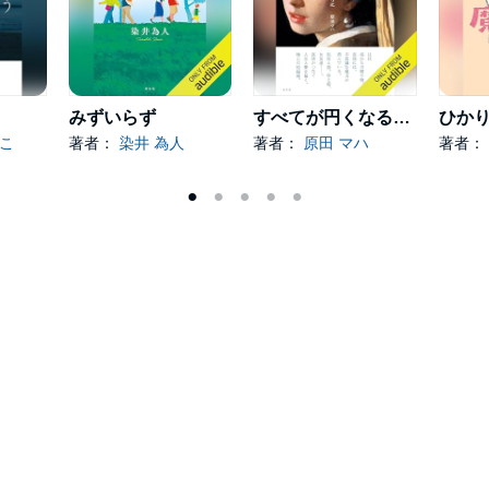
みずいらず
すべてが円くなるように
ひか
のこ
著者：
染井 為人
著者：
原田 マハ
著者：