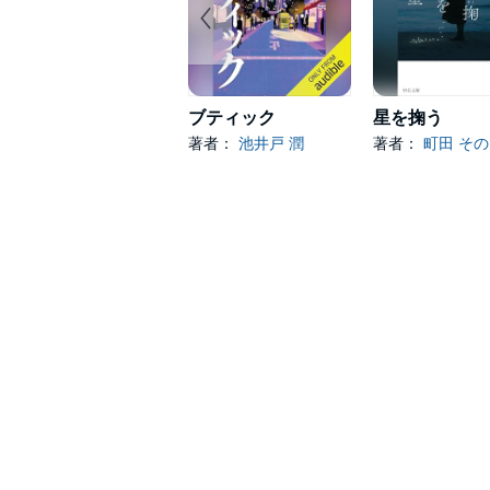
ブティック
星を掬う
著者：
池井戸 潤
著者：
町田 そ