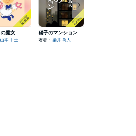
りの魔女
硝子のマンション
ひかりの魔女 さっちゃんの巻
山本 甲士
著者：
染井 為人
著者：
山本 甲士