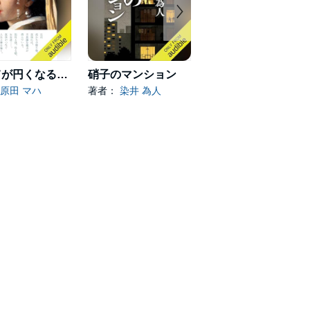
すべてが円くなるように
硝子のマンション
ひと
原田 マハ
著者：
染井 為人
著者：
小野寺 史宜