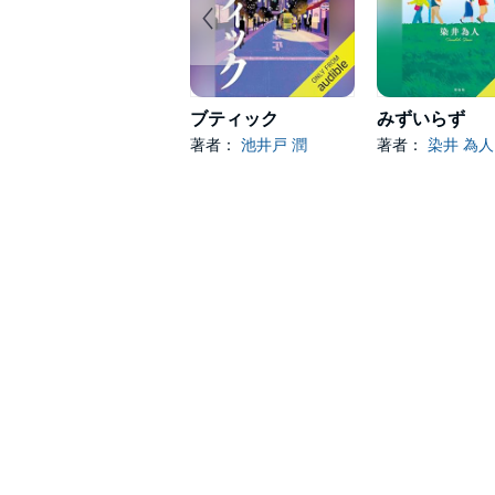
ブティック
みずいらず
著者：
池井戸 潤
著者：
染井 為人