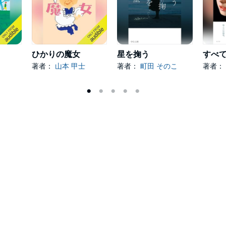
ひかりの魔女
星を掬う
著者：
山本 甲士
著者：
町田 そのこ
著者：