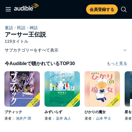
会員登録する
童話・民話・神話
アーサー王伝説
119タイトル
サブカテゴリーをすべて表示
今Audibleで聴かれているTOP30
もっと見る
ブティック
みずいらず
ひかりの魔女
星を
著者：
池井戸 潤
著者：
染井 為人
著者：
山本 甲士
著