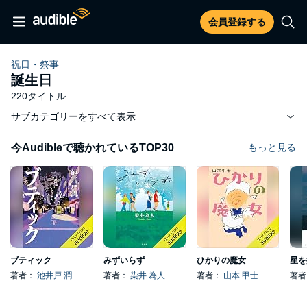
会員登録する
祝日・祭事
誕生日
220タイトル
サブカテゴリーをすべて表示
今Audibleで聴かれているTOP30
もっと見る
ブティック
みずいらず
ひかりの魔女
星を
著者：
池井戸 潤
著者：
染井 為人
著者：
山本 甲士
著