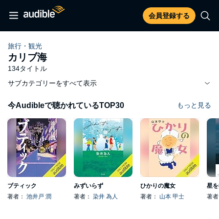
会員登録する
旅行・観光
カリブ海
134タイトル
サブカテゴリーをすべて表示
今Audibleで聴かれているTOP30
もっと見る
ブティック
みずいらず
ひかりの魔女
星を
著者：
池井戸 潤
著者：
染井 為人
著者：
山本 甲士
著