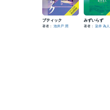
ブティック
みずいらず
著者：
池井戸 潤
著者：
染井 為人