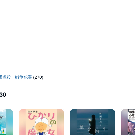
団虐殺・戦争犯罪
(270)
30