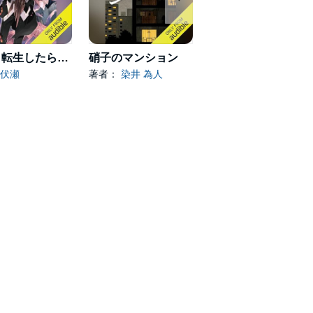
[21巻] 転生したらスライムだった件 21
硝子のマンション
すべてが円くなるように
伏瀬
著者：
染井 為人
著者：
原田 マハ