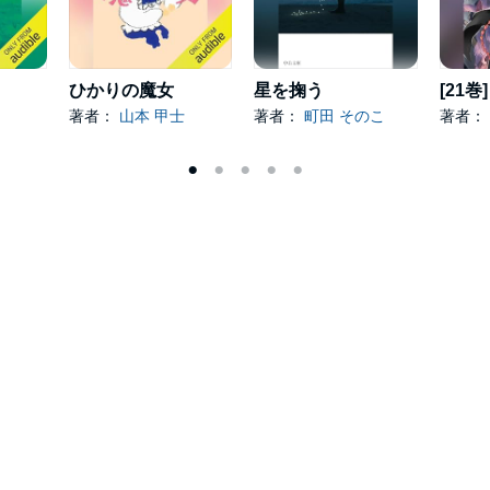
ひかりの魔女
星を掬う
著者：
山本 甲士
著者：
町田 そのこ
著者：