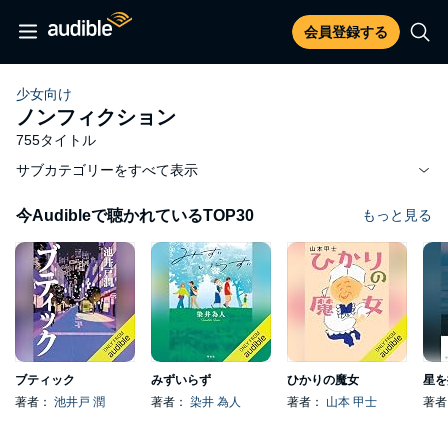
会員登録する
少女向け
ノンフィクション
755タイトル
サブカテゴリーをすべて表示
今Audibleで聴かれているTOP30
もっと見る
ブティック
みずいらず
ひかりの魔女
星を
著者：
池井戸 潤
著者：
染井 為人
著者：
山本 甲士
著