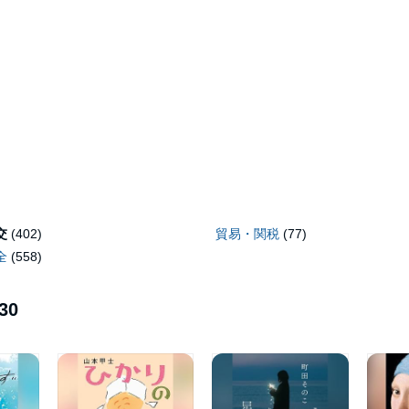
交
(402)
貿易・関税
(77)
全
(558)
30