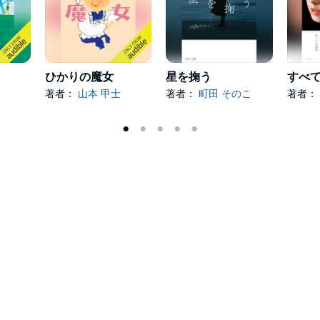
ひかりの魔女
星を掬う
著者：
山本 甲士
著者：
町田 そのこ
著者：