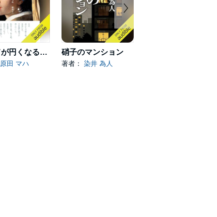
すべてが円くなるように
硝子のマンション
ひと
原田 マハ
著者：
染井 為人
著者：
小野寺 史宜