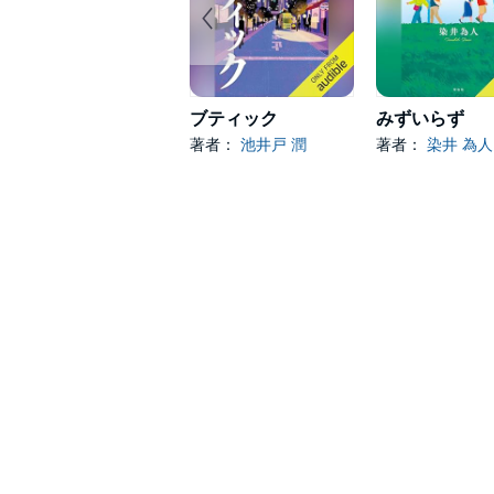
ブティック
みずいらず
著者：
池井戸 潤
著者：
染井 為人