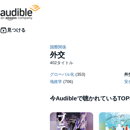
国際関係
外交
402タイトル
グローバル化
(353)
外
地政学
(706)
安
今Audibleで聴かれているTOP