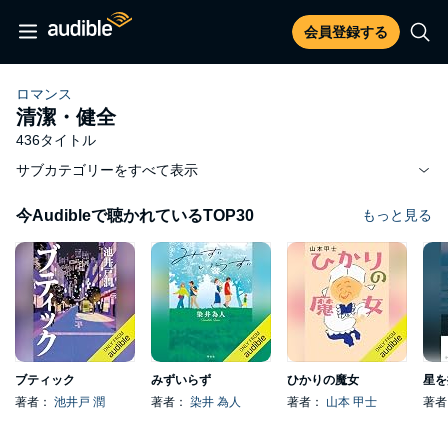
会員登録する
ロマンス
清潔・健全
436タイトル
サブカテゴリーをすべて表示
今Audibleで聴かれているTOP30
もっと見る
ブティック
みずいらず
ひかりの魔女
星を
著者：
池井戸 潤
著者：
染井 為人
著者：
山本 甲士
著