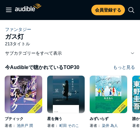
会員登録する
ファンタジー
ガス灯
213タイトル
サブカテゴリーをすべて表示
今Audibleで聴かれているTOP30
もっと見る
ブティック
星を掬う
みずいらず
誰か
著者：
池井戸 潤
著者：
町田 そのこ
著者：
染井 為人
著