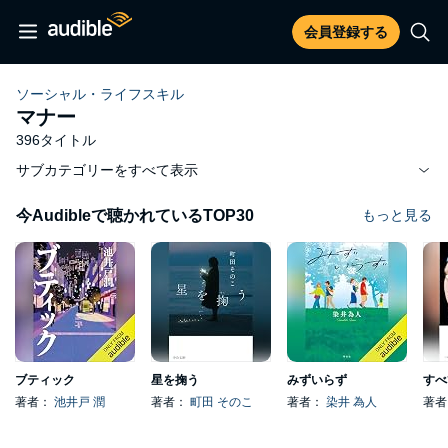
会員登録する
ソーシャル・ライフスキル
マナー
396タイトル
サブカテゴリーをすべて表示
今Audibleで聴かれているTOP30
もっと見る
ブティック
星を掬う
みずいらず
著者：
池井戸 潤
著者：
町田 そのこ
著者：
染井 為人
著