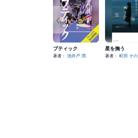
ブティック
星を掬う
著者：
池井戸 潤
著者：
町田 そ