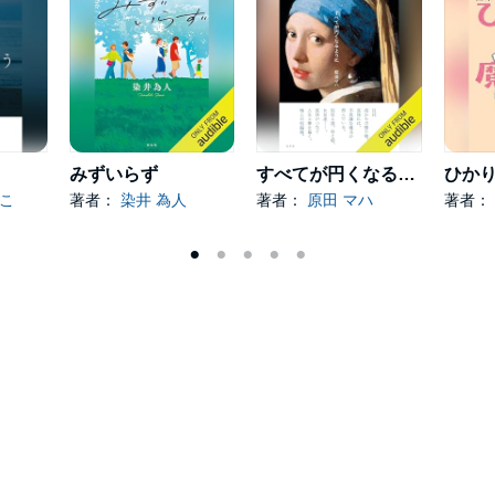
みずいらず
すべてが円くなるように
ひか
のこ
著者：
染井 為人
著者：
原田 マハ
著者：