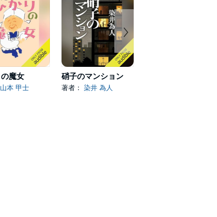
りの魔女
硝子のマンション
ひかりの魔女 さっちゃんの巻
山本 甲士
著者：
染井 為人
著者：
山本 甲士