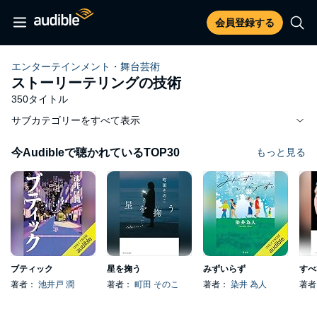
会員登録する
エンターテインメント・舞台芸術
ストーリーテリングの技術
350タイトル
サブカテゴリーをすべて表示
今Audibleで聴かれているTOP30
もっと見る
ブティック
星を掬う
みずいらず
著者：
池井戸 潤
著者：
町田 そのこ
著者：
染井 為人
著