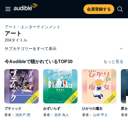
会員登録する
アート・エンターテインメント
アート
204タイトル
サブカテゴリーをすべて表示
今Audibleで聴かれているTOP30
もっと見る
ブティック
みずいらず
ひかりの魔女
星を
著者：
池井戸 潤
著者：
染井 為人
著者：
山本 甲士
著