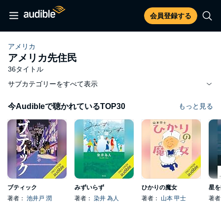
会員登録する
アメリカ
アメリカ先住民
36タイトル
サブカテゴリーをすべて表示
今Audibleで聴かれているTOP30
もっと見る
ブティック
みずいらず
ひかりの魔女
星を
著者：
池井戸 潤
著者：
染井 為人
著者：
山本 甲士
著