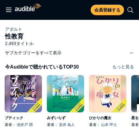
会員登録する
アダルト
性教育
2,493タイトル
サブカテゴリーをすべて表示
今Audibleで聴かれているTOP30
もっと見る
ブティック
みずいらず
ひかりの魔女
星を
著者：
池井戸 潤
著者：
染井 為人
著者：
山本 甲士
著