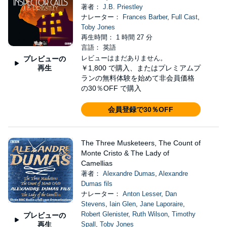
著者：
J.B. Priestley
ナレーター：
Frances Barber
,
Full Cast
,
Toby Jones
再生時間： 1 時間 27 分
言語： 英語
レビューはまだありません。
プレビューの
再生
￥1,800
で購入、またはプレミアムプ
ランの無料体験を始めて非会員価格
の30％OFF で購入
会員登録で30％OFF
The Three Musketeers, The Count of
Monte Cristo & The Lady of
Camellias
著者：
Alexandre Dumas
,
Alexandre
Dumas fils
ナレーター：
Anton Lesser
,
Dan
Stevens
,
Iain Glen
,
Jane Laporaire
,
Robert Glenister
,
Ruth Wilson
,
Timothy
プレビューの
再生
Spall
,
Toby Jones