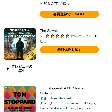
の30％OFF で購入
会員登録で30％OFF
The Salvation
5.0
1件のカスタマーレ
ビュー
無料体験を試す
プレビューの
再生
Tom Stoppard: A BBC Radio
Collection
著者：
Tom Stoppard
ナレーター：
Rufus Sewell
,
Bill Nighy
,
Harriet Walters
,
full cast
,
Hugh Grant
,