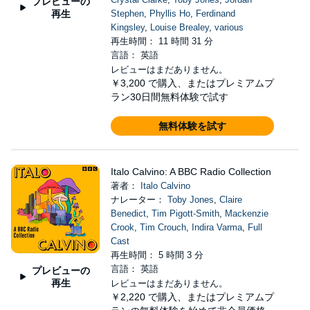
プレビューの
再生
Stephen
,
Phyllis Ho
,
Ferdinand
Kingsley
,
Louise Brealey
,
various
再生時間： 11 時間 31 分
言語： 英語
レビューはまだありません。
￥3,200
で購入、またはプレミアムプ
ラン30日間無料体験で試す
無料体験を試す
Italo Calvino: A BBC Radio Collection
著者：
Italo Calvino
ナレーター：
Toby Jones
,
Claire
Benedict
,
Tim Pigott-Smith
,
Mackenzie
Crook
,
Tim Crouch
,
Indira Varma
,
Full
Cast
再生時間： 5 時間 3 分
言語： 英語
プレビューの
再生
レビューはまだありません。
￥2,220
で購入、またはプレミアムプ