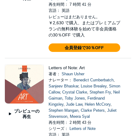
再生時間： 7 時間 41 分
言語： 英語
レビューはまだありません。
￥2,630
で購入、またはプレミアムプ
ランの無料体験を始めて非会員価格
の30％OFF で購入
会員登録で30％OFF
Letters of Note: Art
著者：
Shaun Usher
ナレーター：
Benedict Cumberbatch
,
Sanjeev Bhaskar
,
Louise Brealey
,
Simon
Callow
,
Crystal Clarke
,
Stephen Fry
,
Neil
Gaiman
,
Toby Jones
,
Ferdinand
Kingsley
,
Jude Law
,
Helen McCrory
,
Stephen Mangan
,
Clarke Peters
,
Juliet
プレビューの
再生
Stevenson
,
Meera Syal
再生時間： 2 時間 43 分
シリーズ：
Letters of Note
言語： 英語