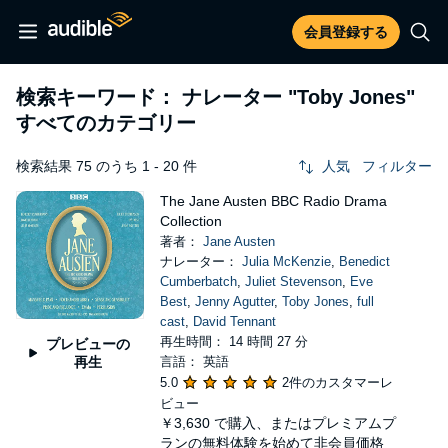
会員登録する
検索キーワード： ナレーター
"Toby Jones"
すべてのカテゴリー
検索結果 75 のうち 1 - 20 件
人気
フィルター
The Jane Austen BBC Radio Drama
Collection
著者：
Jane Austen
ナレーター：
Julia McKenzie
,
Benedict
Cumberbatch
,
Juliet Stevenson
,
Eve
Best
,
Jenny Agutter
,
Toby Jones
,
full
cast
,
David Tennant
再生時間： 14 時間 27 分
プレビューの
再生
言語： 英語
5.0
2件のカスタマーレ
ビュー
￥3,630
で購入、またはプレミアムプ
ランの無料体験を始めて非会員価格