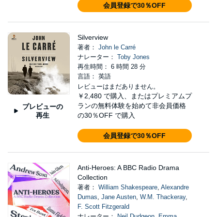
会員登録で30％OFF
Silverview
著者：
John le Carré
ナレーター：
Toby Jones
再生時間： 6 時間 28 分
言語： 英語
レビューはまだありません。
￥2,480
で購入、またはプレミアムプ
ランの無料体験を始めて非会員価格
プレビューの
再生
の30％OFF で購入
会員登録で30％OFF
Anti-Heroes: A BBC Radio Drama
Collection
著者：
William Shakespeare
,
Alexandre
Dumas
,
Jane Austen
,
W.M. Thackeray
,
F. Scott Fitzgerald
ナレーター：
Neil Dudgeon
,
Emma