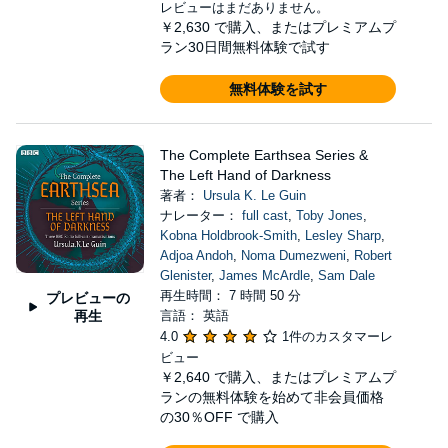
レビューはまだありません。
￥2,630
で購入、またはプレミアムプ
ラン30日間無料体験で試す
無料体験を試す
The Complete Earthsea Series &
The Left Hand of Darkness
著者：
Ursula K. Le Guin
ナレーター：
full cast
,
Toby Jones
,
Kobna Holdbrook-Smith
,
Lesley Sharp
,
Adjoa Andoh
,
Noma Dumezweni
,
Robert
Glenister
,
James McArdle
,
Sam Dale
再生時間： 7 時間 50 分
プレビューの
再生
言語： 英語
4.0
1件のカスタマーレ
ビュー
￥2,640
で購入、またはプレミアムプ
ランの無料体験を始めて非会員価格
の30％OFF で購入