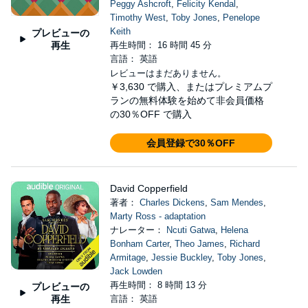
Peggy Ashcroft
,
Felicity Kendal
,
Timothy West
,
Toby Jones
,
Penelope
Keith
プレビューの
再生
再生時間： 16 時間 45 分
言語： 英語
レビューはまだありません。
￥3,630
で購入、またはプレミアムプ
ランの無料体験を始めて非会員価格
の30％OFF で購入
会員登録で30％OFF
David Copperfield
著者：
Charles Dickens
,
Sam Mendes
,
Marty Ross - adaptation
ナレーター：
Ncuti Gatwa
,
Helena
Bonham Carter
,
Theo James
,
Richard
Armitage
,
Jessie Buckley
,
Toby Jones
,
Jack Lowden
再生時間： 8 時間 13 分
プレビューの
再生
言語： 英語