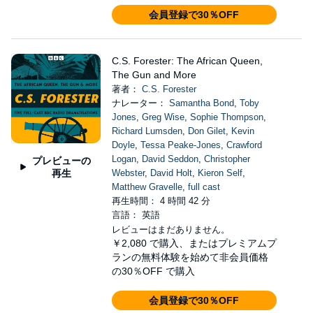
会員登録で30％OFF
C.S. Forester: The African Queen,
The Gun and More
著者：
C.S. Forester
ナレーター：
Samantha Bond
,
Toby
Jones
,
Greg Wise
,
Sophie Thompson
,
Richard Lumsden
,
Don Gilet
,
Kevin
Doyle
,
Tessa Peake-Jones
,
Crawford
Logan
,
David Seddon
,
Christopher
プレビューの
再生
Webster
,
David Holt
,
Kieron Self
,
Matthew Gravelle
,
full cast
再生時間： 4 時間 42 分
言語： 英語
レビューはまだありません。
￥2,080
で購入、またはプレミアムプ
ランの無料体験を始めて非会員価格
の30％OFF で購入
会員登録で30％OFF