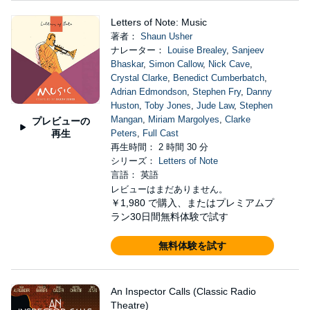
Letters of Note: Music
著者：
Shaun Usher
ナレーター：
Louise Brealey
,
Sanjeev
Bhaskar
,
Simon Callow
,
Nick Cave
,
Crystal Clarke
,
Benedict Cumberbatch
,
Adrian Edmondson
,
Stephen Fry
,
Danny
Huston
,
Toby Jones
,
Jude Law
,
Stephen
Mangan
,
Miriam Margolyes
,
Clarke
プレビューの
再生
Peters
,
Full Cast
再生時間： 2 時間 30 分
シリーズ：
Letters of Note
言語： 英語
レビューはまだありません。
￥1,980
で購入、またはプレミアムプ
ラン30日間無料体験で試す
無料体験を試す
An Inspector Calls (Classic Radio
Theatre)