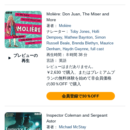
Molière: Don Juan, The Miser and
More
著者：
Molière
ナレーター：
Toby Jones
,
Holli
Dempsey
,
Mathew Baynton
,
Simon
Russell Beale
,
Brenda Blethyn
,
Maurice
Denham
,
Haydn Gwynne
,
full cast
再生時間： 8 時間 38 分
プレビューの
再生
言語： 英語
レビューはまだありません。
￥2,630
で購入、またはプレミアムプ
ランの無料体験を始めて非会員価格
の30％OFF で購入
会員登録で30％OFF
Inspector Coleman and Sergeant
Astor
著者：
Michael McStay