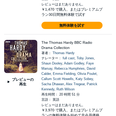
レビューはまだありません。
￥1,470
で購入、またはプレミアムプ
ラン30日間無料体験で試す
無料体験を試す
The Thomas Hardy BBC Radio
Drama Collection
著者：
Thomas Hardy
ナレーター：
full cast
,
Toby Jones
,
Shaun Dooley
,
Adam Godley
,
Faye
Marsay
,
Rebecca Humphries
,
David
Calder
,
Emma Fielding
,
Olivia Poulet
,
Callum Scott Howells
,
Katy Sobey
,
プレビューの
再生
Sacha Dhawan
,
Alex Tregear
,
Patrick
Kennedy
,
Ruth Wilson
再生時間： 20 時間 51 分
言語： 英語
レビューはまだありません。
￥3,970
で購入、またはプレミアムプ
ランの無料体験を始めて非会員価格