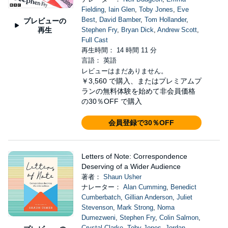
Fielding
,
Iain Glen
,
Toby Jones
,
Eve
Best
,
David Bamber
,
Tom Hollander
,
プレビューの
再生
Stephen Fry
,
Bryan Dick
,
Andrew Scott
,
Full Cast
再生時間： 14 時間 11 分
言語： 英語
レビューはまだありません。
￥3,560
で購入、またはプレミアムプ
ランの無料体験を始めて非会員価格
の30％OFF で購入
会員登録で30％OFF
Letters of Note: Correspondence
Deserving of a Wider Audience
著者：
Shaun Usher
ナレーター：
Alan Cumming
,
Benedict
Cumberbatch
,
Gillian Anderson
,
Juliet
Stevenson
,
Mark Strong
,
Noma
Dumezweni
,
Stephen Fry
,
Colin Salmon
,
Crystal Clarke
,
Toby Jones
,
Jordan