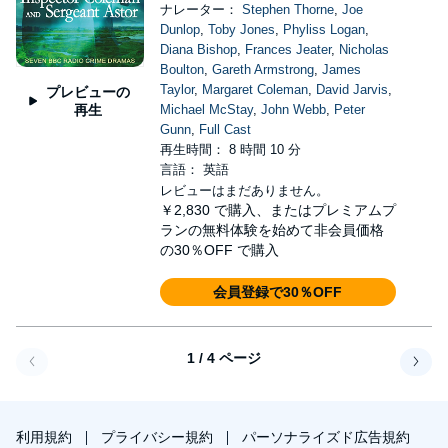
ナレーター：
Stephen Thorne
,
Joe
Dunlop
,
Toby Jones
,
Phyliss Logan
,
Diana Bishop
,
Frances Jeater
,
Nicholas
Boulton
,
Gareth Armstrong
,
James
Taylor
,
Margaret Coleman
,
David Jarvis
,
プレビューの
再生
Michael McStay
,
John Webb
,
Peter
Gunn
,
Full Cast
再生時間： 8 時間 10 分
言語： 英語
レビューはまだありません。
￥2,830
で購入、またはプレミアムプ
ランの無料体験を始めて非会員価格
の30％OFF で購入
会員登録で30％OFF
1 / 4 ページ
戻る
次へ
利用規約
プライバシー規約
パーソナライズド広告規約