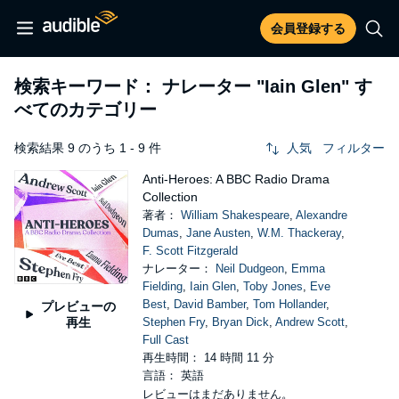
会員登録する
検索キーワード： ナレーター
"Iain Glen"
す
べてのカテゴリー
検索結果 9 のうち 1 - 9 件
人気
フィルター
Anti-Heroes: A BBC Radio Drama
Collection
著者：
William Shakespeare
,
Alexandre
Dumas
,
Jane Austen
,
W.M. Thackeray
,
F. Scott Fitzgerald
ナレーター：
Neil Dudgeon
,
Emma
Fielding
,
Iain Glen
,
Toby Jones
,
Eve
Best
,
David Bamber
,
Tom Hollander
,
プレビューの
再生
Stephen Fry
,
Bryan Dick
,
Andrew Scott
,
Full Cast
再生時間： 14 時間 11 分
言語： 英語
レビューはまだありません。