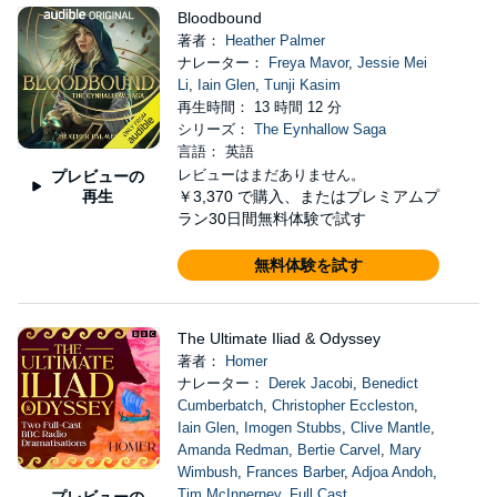
Bloodbound
著者：
Heather Palmer
ナレーター：
Freya Mavor
,
Jessie Mei
Li
,
Iain Glen
,
Tunji Kasim
再生時間： 13 時間 12 分
シリーズ：
The Eynhallow Saga
言語： 英語
レビューはまだありません。
プレビューの
再生
￥3,370
で購入、またはプレミアムプ
ラン30日間無料体験で試す
無料体験を試す
The Ultimate Iliad & Odyssey
著者：
Homer
ナレーター：
Derek Jacobi
,
Benedict
Cumberbatch
,
Christopher Eccleston
,
Iain Glen
,
Imogen Stubbs
,
Clive Mantle
,
Amanda Redman
,
Bertie Carvel
,
Mary
Wimbush
,
Frances Barber
,
Adjoa Andoh
,
Tim McInnerney
,
Full Cast
プレビューの