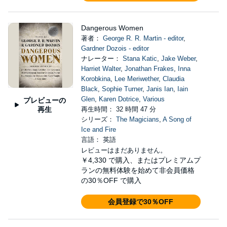
Dangerous Women
著者：
George R. R. Martin - editor
,
Gardner Dozois - editor
ナレーター：
Stana Katic
,
Jake Weber
,
Harriet Walter
,
Jonathan Frakes
,
Inna
Korobkina
,
Lee Meriwether
,
Claudia
Black
,
Sophie Turner
,
Janis Ian
,
Iain
Glen
,
Karen Dotrice
,
Various
プレビューの
再生
再生時間： 32 時間 47 分
シリーズ：
The Magicians
,
A Song of
Ice and Fire
言語： 英語
レビューはまだありません。
￥4,330
で購入、またはプレミアムプ
ランの無料体験を始めて非会員価格
の30％OFF で購入
会員登録で30％OFF