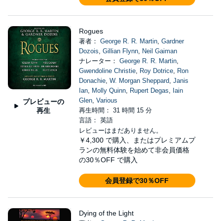
Rogues
著者：
George R. R. Martin
,
Gardner
Dozois
,
Gillian Flynn
,
Neil Gaiman
ナレーター：
George R. R. Martin
,
Gwendoline Christie
,
Roy Dotrice
,
Ron
Donachie
,
W. Morgan Sheppard
,
Janis
Ian
,
Molly Quinn
,
Rupert Degas
,
Iain
Glen
,
Various
プレビューの
再生
再生時間： 31 時間 15 分
言語： 英語
レビューはまだありません。
￥4,300
で購入、またはプレミアムプ
ランの無料体験を始めて非会員価格
の30％OFF で購入
会員登録で30％OFF
Dying of the Light