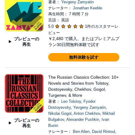
著者：
Yevgeny Zamyatin
ナレーター：
Jonathan Keeble
再生時間： 7 時間 7 分
言語： 英語
5.0
1件のカスタマーレ
ビュー
￥2,480
で購入、またはプレミアムプ
プレビューの
再生
ラン30日間無料体験で試す
無料体験を試す
The Russian Classics Collection: 10+
Novels and Stories from Tolstoy,
Dostoyevsky, Chekhov, Gogol,
Turgenev, & More
著者：
Leo Tolstoy
,
Fyodor
Dostoyevsky
,
Yevgeny Zamyatin
,
Nikolai Gogol
,
Anton Chekhov
,
Mikhail
Bulgakov
,
Alexander Pushkin
,
Ivan
プレビューの
再生
Bunin
ナレーター：
Ben Allen
,
David Rintoul
,