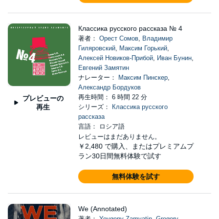
Классика русского рассказа № 4
著者：
Орест Сомов
,
Владимир
Гиляровский
,
Максим Горький
,
Алексей Новиков-Прибой
,
Иван Бунин
,
Евгений Замятин
ナレーター：
Максим Пинскер
,
Александр Бордуков
再生時間： 6 時間 22 分
プレビューの
再生
シリーズ：
Классика русского
рассказа
言語： ロシア語
レビューはまだありません。
￥2,480
で購入、またはプレミアムプ
ラン30日間無料体験で試す
無料体験を試す
We (Annotated)
著者：
Yevgeny Zamyatin
,
Gregory