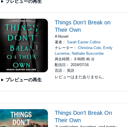
プレビューの再生
Things Don't Break on
Their Own
A Novel
著者：
Sarah Easter Collins
ナレーター：
Christina Cole
,
Emily
Lucienne
,
Nathalie Buscombe
再生時間： 9 時間 46 分
配信日： 2024/07/16
言語： 英語
レビューはまだありません。
プレビューの再生
Things Don’t Break On
Their Own
‘A captivating, haunting, and twisty