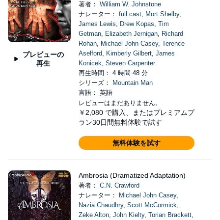
著者：
William W. Johnstone
ナレーター：
full cast
,
Mort Shelby
,
James Lewis
,
Drew Kopas
,
Tim
Getman
,
Elizabeth Jernigan
,
Richard
Rohan
,
Michael John Casey
,
Terence
Aselford
,
Kimberly Gilbert
,
James
プレビューの
再生
Konicek
,
Steven Carpenter
再生時間： 4 時間 48 分
シリーズ：
Mountain Man
言語： 英語
レビューはまだありません。
￥2,080
で購入、またはプレミアムプ
ラン30日間無料体験で試す
無料体験を試す
Ambrosia (Dramatized Adaptation)
著者：
C.N. Crawford
ナレーター：
Michael John Casey
,
Nazia Chaudhry
,
Scott McCormick
,
Zeke Alton
,
John Kielty
,
Torian Brackett
,