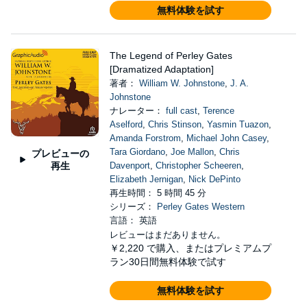
無料体験を試す
The Legend of Perley Gates
[Dramatized Adaptation]
著者：
William W. Johnstone
,
J. A.
Johnstone
ナレーター：
full cast
,
Terence
Aselford
,
Chris Stinson
,
Yasmin Tuazon
,
Amanda Forstrom
,
Michael John Casey
,
Tara Giordano
,
Joe Mallon
,
Chris
プレビューの
再生
Davenport
,
Christopher Scheeren
,
Elizabeth Jernigan
,
Nick DePinto
再生時間： 5 時間 45 分
シリーズ：
Perley Gates Western
言語： 英語
レビューはまだありません。
￥2,220
で購入、またはプレミアムプ
ラン30日間無料体験で試す
無料体験を試す