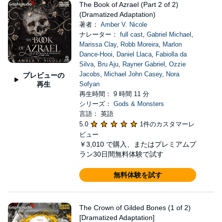
The Book of Azrael (Part 2 of 2)
(Dramatized Adaptation)
著者：
Amber V. Nicole
ナレーター：
full cast
,
Gabriel Michael
,
Marissa Clay
,
Robb Moreira
,
Marlon
Dance-Hooi
,
Daniel Llaca
,
Fabiolla da
Silva
,
Bru Aju
,
Rayner Gabriel
,
Ozzie
Jacobs
,
Michael John Casey
,
Nora
プレビューの
再生
Sofyan
再生時間： 9 時間 11 分
シリーズ：
Gods & Monsters
言語： 英語
5.0
1件のカスタマーレ
ビュー
￥3,010
で購入、またはプレミアムプ
ラン30日間無料体験で試す
無料体験を試す
The Crown of Gilded Bones (1 of 2)
[Dramatized Adaptation]