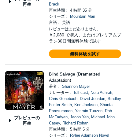
再生
Brack
再生時間： 4 時間 35 分
シリーズ：
Mountain Man
言語： 英語
レビューはまだありません。
￥2,080
で購入、またはプレミアムプ
ラン30日間無料体験で試す
無料体験を試す
Blind Salvage (Dramatized
Adaptation)
著者：
Shannon Mayer
ナレーター：
full cast
,
Nora Achrati
,
Chris Genebach
,
David Jourdan
,
Bradley
Foster Smith
,
Ken Jackson
,
Shanta
Parasuraman
,
Yasmin Tuazon
,
Rob
McFadyen
,
Jacob Yeh
,
Michael John
プレビューの
再生
Casey
,
Richard Rohan
再生時間： 5 時間 5 分
シリーズ：
Rylee Adamson Novel