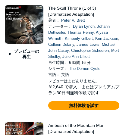
The Skull Throne (1 of 3)
[Dramatized Adaptation]
著者：
Peter V. Brett
ナレーター：
Dylan Lynch
,
Johann
Dettweiler
,
Thomas Penny
,
Alyssa
Wilmoth
,
Kimberly Gilbert
,
Ken Jackson
,
Colleen Delany
,
James Lewis
,
Michael
John Casey
,
Christopher Scheeren
,
Mort
プレビューの
再生
Shelby
,
Julie-Ann Elliott
再生時間： 6 時間 16 分
シリーズ：
The Demon Cycle
言語： 英語
レビューはまだありません。
￥2,640
で購入、またはプレミアムプ
ラン30日間無料体験で試す
無料体験を試す
Ambush of the Mountain Man
[Dramatized Adaptation]