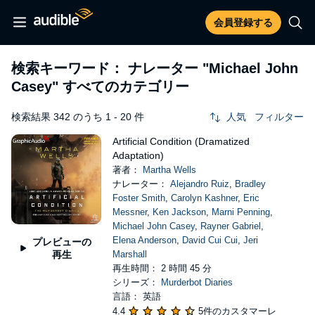
会員登録する
検索キーワード： ナレーター
"Michael John
Casey"
すべてのカテゴリー
検索結果 342 のうち 1 - 20 件
人気
フィルター
Artificial Condition (Dramatized
Adaptation)
著者：
Martha Wells
ナレーター：
Alejandro Ruiz
,
Bradley
Foster Smith
,
Carolyn Kashner
,
Eric
Messner
,
Ken Jackson
,
Marni Penning
,
Michael John Casey
,
Rayner Gabriel
,
Elena Anderson
,
David Cui Cui
,
Jeri
プレビューの
再生
Marshall
再生時間： 2 時間 45 分
シリーズ：
Murderbot Diaries
言語： 英語
4.4
5件のカスタマーレ