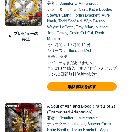
著者：
Jennifer L. Armentrout
ナレーター：
Full Cast
,
Katie Boothe
,
Stewart Crank
,
Torian Brackett
,
Aure
Nash
,
Todd Scofield
,
Wyn Delano
,
Wayne LeGette
,
Troy Allan
,
Michael
John Casey
,
David Cui Cui
,
Robb
プレビューの
再生
Moreira
再生時間： 10 時間 11 分
シリーズ：
Blood and Ash
言語： 英語
レビューはまだありません。
￥3,010
で購入、またはプレミアムプ
ラン30日間無料体験で試す
無料体験を試す
A Soul of Ash and Blood (Part 1 of 2)
(Dramatized Adaptation)
著者：
Jennifer L. Armentrout
ナレーター：
full cast
,
Stewart Crank
,
Katie Boothe
,
Torian Brackett
,
Wyn