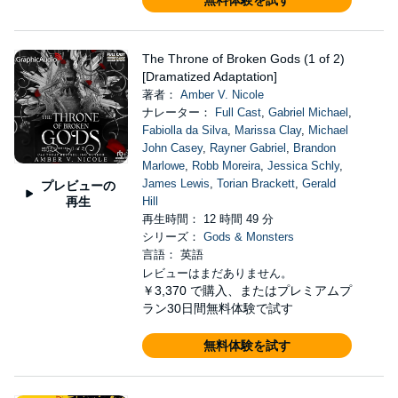
無料体験を試す
The Throne of Broken Gods (1 of 2)
[Dramatized Adaptation]
著者：
Amber V. Nicole
ナレーター：
Full Cast
,
Gabriel Michael
,
Fabiolla da Silva
,
Marissa Clay
,
Michael
John Casey
,
Rayner Gabriel
,
Brandon
Marlowe
,
Robb Moreira
,
Jessica Schly
,
James Lewis
,
Torian Brackett
,
Gerald
プレビューの
再生
Hill
再生時間： 12 時間 49 分
シリーズ：
Gods & Monsters
言語： 英語
レビューはまだありません。
￥3,370
で購入、またはプレミアムプ
ラン30日間無料体験で試す
無料体験を試す