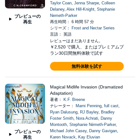
Taylor Coan
,
Jenna Sharpe
,
Colleen
Delaney
,
Alex Hill-Knight
,
Stephanie
Nemeth-Parker
プレビューの
再生
再生時間： 6 時間 57 分
シリーズ：
Frost and Nectar Series
言語： 英語
レビューはまだありません。
￥2,520
で購入、またはプレミアムプ
ラン30日間無料体験で試す
無料体験を試す
Magical Midlife Invasion (Dramatized
Adaptation)
著者：
K.F. Breene
ナレーター：
Marni Penning
,
full cast
,
Ryan Dalusung
,
RJ Bayley
,
Bradley
Foster Smith
,
Nora Achrati
,
Danny
Montooth
,
Stephanie Németh-Parker
,
Michael John Casey
,
Danny Gavigan
,
プレビューの
再生
Karen Novack
,
Kay Eluvian