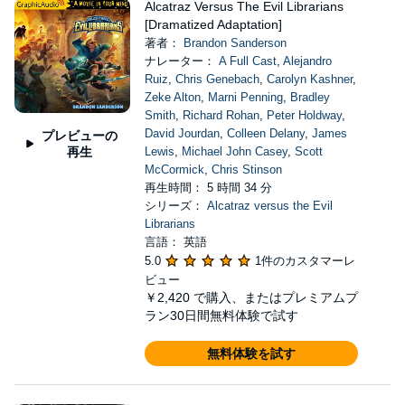
Alcatraz Versus The Evil Librarians
[Dramatized Adaptation]
著者：
Brandon Sanderson
ナレーター：
A Full Cast
,
Alejandro
Ruiz
,
Chris Genebach
,
Carolyn Kashner
,
Zeke Alton
,
Marni Penning
,
Bradley
Smith
,
Richard Rohan
,
Peter Holdway
,
David Jourdan
,
Colleen Delany
,
James
プレビューの
再生
Lewis
,
Michael John Casey
,
Scott
McCormick
,
Chris Stinson
再生時間： 5 時間 34 分
シリーズ：
Alcatraz versus the Evil
Librarians
言語： 英語
5.0
1件のカスタマーレ
ビュー
￥2,420
で購入、またはプレミアムプ
ラン30日間無料体験で試す
無料体験を試す