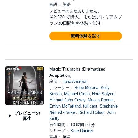
言語： 英語
レビューはまだありません。
￥2,520
で購入、またはプレミアムプ
ラン30日間無料体験で試す
無料体験を試す
Magic Triumphs (Dramatized
Adaptation)
著者：
Ilona Andrews
ナレーター：
Robb Moreira
,
Kelly
Baskin
,
Michael Glenn
,
Nora Sofyan
,
Michael John Casey
,
Mecca Rogers
,
Emlyn McFarland
,
full cast
,
Stephanie
Németh-Parker
,
Richard Rohan
,
John
プレビューの
再生
Kielty
再生時間： 10 時間 56 分
シリーズ：
Kate Daniels
言語： 英語