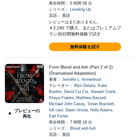
再生時間： 5 時間 58 分
シリーズ：
Leveling Up
言語： 英語
レビューはまだありません。
￥2,240
で購入、またはプレミアムプ
ラン30日間無料体験で試す
無料体験を試す
From Blood and Ash (Part 2 of 2)
(Dramatized Adaptation)
著者：
Jennifer L. Armentrout
ナレーター：
Wyn Delano
,
Katie
Boothe
,
David Cui Cui
,
Stewart Crank
,
Khaya Fraites
,
Matthew Bassett
,
Michael John Casey
,
Torian Brackett
,
full cast
,
Dawn Ursula
,
Holly Adams
,
プレビューの
再生
Earl Fisher
再生時間： 7 時間 18 分
シリーズ：
Blood and Ash
言語： 英語