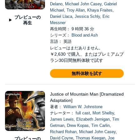
Delano
,
Michael John Casey
,
Gabriel
Michael
,
Troy Allan
,
Khaya Fraites
,
Daniel Llaca
,
Jessica Schly
,
Eric
プレビューの
再生
Messner
再生時間： 9 時間 36 分
シリーズ：
Blood and Ash
言語： 英語
レビューはまだありません。
￥2,630
で購入、またはプレミアムプ
ラン30日間無料体験で試す
無料体験を試す
Justice of Mountain Man [Dramatized
Adaptation]
著者：
William W. Johnstone
ナレーター：
full cast
,
Mort Shelby
,
James Lewis
,
Elizabeth Jernigan
,
Tim
Getman
,
Drew Kopas
,
Tim Carlin
,
Richard Rohan
,
Michael John Casey
,
David Coyne
,
Thomas Keegan
,
Joe
プレビューの