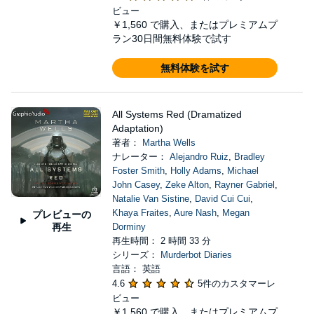
ビュー
￥1,560
で購入、またはプレミアムプ
ラン30日間無料体験で試す
無料体験を試す
All Systems Red (Dramatized
Adaptation)
著者：
Martha Wells
ナレーター：
Alejandro Ruiz
,
Bradley
Foster Smith
,
Holly Adams
,
Michael
John Casey
,
Zeke Alton
,
Rayner Gabriel
,
Natalie Van Sistine
,
David Cui Cui
,
Khaya Fraites
,
Aure Nash
,
Megan
プレビューの
再生
Dorminy
再生時間： 2 時間 33 分
シリーズ：
Murderbot Diaries
言語： 英語
4.6
5件のカスタマーレ
ビュー
￥1,560
で購入、またはプレミアムプ