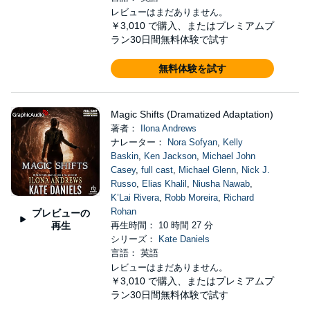
レビューはまだありません。
￥3,010
で購入、またはプレミアムプ
ラン30日間無料体験で試す
無料体験を試す
Magic Shifts (Dramatized Adaptation)
著者：
Ilona Andrews
ナレーター：
Nora Sofyan
,
Kelly
Baskin
,
Ken Jackson
,
Michael John
Casey
,
full cast
,
Michael Glenn
,
Nick J.
Russo
,
Elias Khalil
,
Niusha Nawab
,
K’Lai Rivera
,
Robb Moreira
,
Richard
Rohan
プレビューの
再生
再生時間： 10 時間 27 分
シリーズ：
Kate Daniels
言語： 英語
レビューはまだありません。
￥3,010
で購入、またはプレミアムプ
ラン30日間無料体験で試す