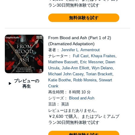
ラン30日間無料体験で試す
無料体験を試す
From Blood and Ash (Part 1 of 2)
(Dramatized Adaptation)
著者：
Jennifer L. Armentrout
ナレーター：
Full Cast
,
Khaya Fraites
,
Matthew Bassett
,
Eric Messner
,
Dawn
Ursula
,
Julie-Ann Elliott
,
Wyn Delano
,
Michael John Casey
,
Torian Brackett
,
Katie Boothe
,
Robb Moreira
,
Stewart
プレビューの
再生
Crank
再生時間： 8 時間 10 分
シリーズ：
Blood and Ash
言語： 英語
レビューはまだありません。
￥2,630
で購入、またはプレミアムプ
ラン30日間無料体験で試す