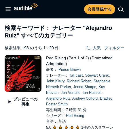
会員登録する
検索キーワード： ナレーター
"Alejandro
Ruiz"
すべてのカテゴリー
検索結果 198 のうち 1 - 20 件
人気
フィルター
Red Rising (Part 1 of 2) (Dramatized
Adaptation)
著者：
Pierce Brown
ナレーター：
full cast
,
Stewart Crank
,
John Kielty
,
Richard Rohan
,
Stephanie
Németh-Parker
,
Jenna Sharpe
,
Kay
Eluvian
,
Jon Vertullo
,
Ian Russell
,
Alejandro Ruiz
,
Andrew Colford
,
Bradley
プレビューの
再生
Foster Smith
再生時間： 7 時間 31 分
シリーズ：
Red Rising
言語： 英語
5.0
1件のカスタマーレ