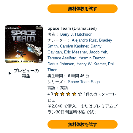
無料体験を試す
Space Team (Dramatized)
著者：
Barry J. Hutchison
ナレーター：
Alejandro Ruiz
,
Bradley
Smith
,
Carolyn Kashner
,
Danny
Gavigan
,
Eric Messner
,
Jacob Yeh
,
Terence Aselford
,
Yasmin Tuazon
,
Darius Johnson
,
Henry W. Kramer
,
Phil
Thron
プレビューの
再生
再生時間： 6 時間 46 分
シリーズ：
Space Team Saga
言語： 英語
4.0
1件のカスタマーレ
ビュー
￥2,640
で購入、またはプレミアムプ
ラン30日間無料体験で試す
無料体験を試す