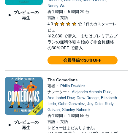
Nancy Wu
再生時間： 5 時間 29 分
プレビューの
再生
言語： 英語
4.0
1件のカスタマーレ
ビュー
￥2,630
で購入、またはプレミアムプ
ランの無料体験を始めて非会員価格
の30％OFF で購入
会員登録で30％OFF
The Comedians
著者：
Philip Dawkins
ナレーター：
Alejandro Antonio Ruiz
,
Ana Isabel Dow
,
Drew Droege
,
Elizabeth
Ledo
,
Gabe Gonzalez
,
Joy Dolo
,
Rudy
Galvan
,
Stanley Bahorek
再生時間： 1 時間 55 分
言語： 英語
プレビューの
再生
レビューはまだありません。