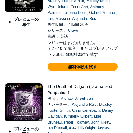
Bradley Foster Smith
,
Melody Muze
,
Wyn Delano
,
Yenni Ann
,
Anthony
Palmini
,
Julienne Irons
,
Gabriel Michael
,
Eric Messner
,
Alejandro Ruiz
プレビューの
再生
再生時間： 7 時間 30 分
シリーズ：
Crave
言語： 英語
レビューはまだありません。
￥2,640
で購入、またはプレミアムプ
ラン30日間無料体験で試す
無料体験を試す
The Death of Dulgath (Dramatized
Adaptation)
著者：
Michael J. Sullivan
ナレーター：
Alejandro Ruiz
,
Bradley
Foster Smith
,
Chris Genebach
,
Danny
Gavigan
,
Kimberly Gilbert
,
Lise
Bruneau
,
Peter Holdway
,
John Kielty
,
Ian Russell
,
Alex Hill-Knight
,
Andrew
プレビューの