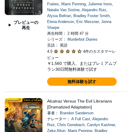
Fraites
,
Marni Penning
,
Julienne Irons
,
Natalie Van Sistine
,
Alejandro Ruiz
,
Alysia Beltran
,
Bradley Foster Smith
,
Elena Anderson
,
Eric Messner
,
Jenna
プレビューの
再生
Sharpe
再生時間： 2 時間 47 分
シリーズ：
Murderbot Diaries
言語： 英語
4.5
4件のカスタマーレ
ビュー
￥1,560
で購入、またはプレミアムプ
ラン30日間無料体験で試す
無料体験を試す
Alcatraz Versus The Evil Librarians
[Dramatized Adaptation]
著者：
Brandon Sanderson
ナレーター：
A Full Cast
,
Alejandro
Ruiz
,
Chris Genebach
,
Carolyn Kashner
,
Zeke Alton
,
Marni Penning
,
Bradley