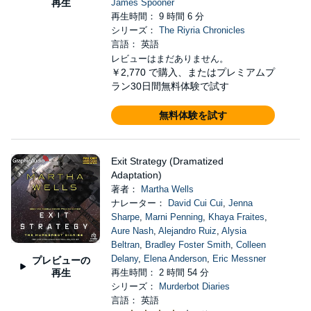
再生
James Spooner
再生時間： 9 時間 6 分
シリーズ：
The Riyria Chronicles
言語： 英語
レビューはまだありません。
￥2,770
で購入、またはプレミアムプ
ラン30日間無料体験で試す
無料体験を試す
Exit Strategy (Dramatized
Adaptation)
著者：
Martha Wells
ナレーター：
David Cui Cui
,
Jenna
Sharpe
,
Marni Penning
,
Khaya Fraites
,
Aure Nash
,
Alejandro Ruiz
,
Alysia
Beltran
,
Bradley Foster Smith
,
Colleen
Delany
,
Elena Anderson
,
Eric Messner
プレビューの
再生
再生時間： 2 時間 54 分
シリーズ：
Murderbot Diaries
言語： 英語