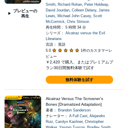
Smith
,
Richard Rohan
,
Peter Holdway
,
David Jourdan
,
Colleen Delany
,
James
プレビューの
再生
Lewis
,
Michael John Casey
,
Scott
McCormick
,
Chris Stinson
再生時間： 5 時間 34 分
シリーズ：
Alcatraz versus the Evil
Librarians
言語： 英語
5.0
1件のカスタマーレ
ビュー
￥2,420
で購入、またはプレミアムプ
ラン30日間無料体験で試す
無料体験を試す
Alcatraz Versus The Scrivener's
Bones [Dramatized Adaptation]
著者：
Brandon Sanderson
ナレーター：
A Full Cast
,
Alejandro
Ruiz
,
Carolyn Kashner
,
Christopher
Walker
,
Yasmin Tuazon
,
Bradley Smith
,