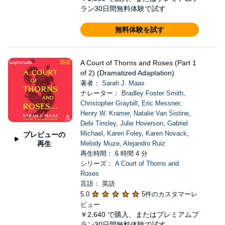
ラン30日間無料体験で試す
無料体験を試す
A Court of Thorns and Roses (Part 1
of 2) (Dramatized Adaptation)
著者：
Sarah J. Maas
ナレーター：
Bradley Foster Smith
,
Christopher Graybill
,
Eric Messner
,
Henry W. Kramer
,
Natalie Van Sistine
,
Debi Tinsley
,
Julie Hoverson
,
Gabriel
Michael
,
Karen Foley
,
Karen Novack
,
プレビューの
再生
Melody Muze
,
Alejandro Ruiz
再生時間： 6 時間 4 分
シリーズ：
A Court of Thorns and
Roses
言語： 英語
5.0
5件のカスタマーレ
ビュー
￥2,640
で購入、またはプレミアムプ
ラン30日間無料体験で試す