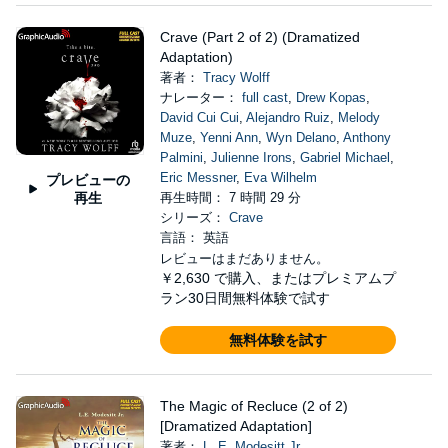
Crave (Part 2 of 2) (Dramatized
Adaptation)
著者：
Tracy Wolff
ナレーター：
full cast
,
Drew Kopas
,
David Cui Cui
,
Alejandro Ruiz
,
Melody
Muze
,
Yenni Ann
,
Wyn Delano
,
Anthony
Palmini
,
Julienne Irons
,
Gabriel Michael
,
Eric Messner
,
Eva Wilhelm
プレビューの
再生
再生時間： 7 時間 29 分
シリーズ：
Crave
言語： 英語
レビューはまだありません。
￥2,630
で購入、またはプレミアムプ
ラン30日間無料体験で試す
無料体験を試す
The Magic of Recluce (2 of 2)
[Dramatized Adaptation]
著者：
L. E. Modesitt Jr.