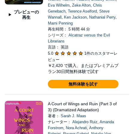
Eva Wilhelm
,
Zeke Alton
,
Chris
Genebach
,
Terence Aselford
,
Steve
プレビューの
再生
Wannall
,
Ken Jackson
,
Nathanial Perry
,
Marni Penning
再生時間： 5 時間 44 分
シリーズ：
Alcatraz versus the Evil
Librarians
言語： 英語
5.0
1件のカスタマーレ
ビュー
￥2,420
で購入、またはプレミアムプ
ラン30日間無料体験で試す
無料体験を試す
A Court of Wings and Ruin (Part 3 of
3) (Dramatized Adaptation)
著者：
Sarah J. Maas
ナレーター：
Alejandro Ruiz
,
Amanda
Forstrom
,
Nora Achrati
,
Anthony
Palmini
,
Rayner Gabriel
,
Natalie Van