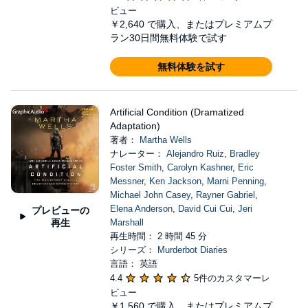
ビュー
￥2,640
で購入、またはプレミアムプ
ラン30日間無料体験で試す
無料体験を試す
Artificial Condition (Dramatized
Adaptation)
著者：
Martha Wells
ナレーター：
Alejandro Ruiz
,
Bradley
Foster Smith
,
Carolyn Kashner
,
Eric
Messner
,
Ken Jackson
,
Marni Penning
,
Michael John Casey
,
Rayner Gabriel
,
Elena Anderson
,
David Cui Cui
,
Jeri
プレビューの
再生
Marshall
再生時間： 2 時間 45 分
シリーズ：
Murderbot Diaries
言語： 英語
4.4
5件のカスタマーレ
ビュー
￥1,560
で購入、またはプレミアムプ