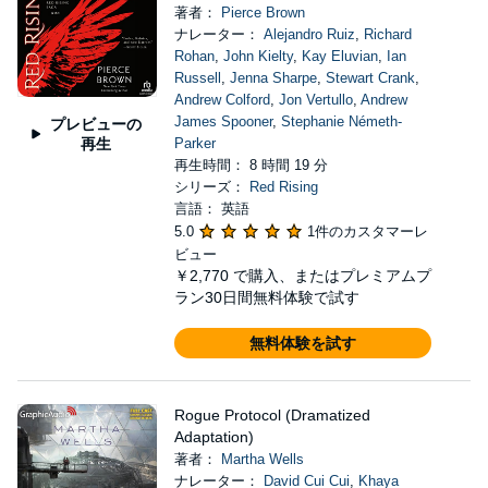
著者：
Pierce Brown
ナレーター：
Alejandro Ruiz
,
Richard
Rohan
,
John Kielty
,
Kay Eluvian
,
Ian
Russell
,
Jenna Sharpe
,
Stewart Crank
,
Andrew Colford
,
Jon Vertullo
,
Andrew
James Spooner
,
Stephanie Németh-
プレビューの
再生
Parker
再生時間： 8 時間 19 分
シリーズ：
Red Rising
言語： 英語
5.0
1件のカスタマーレ
ビュー
￥2,770
で購入、またはプレミアムプ
ラン30日間無料体験で試す
無料体験を試す
Rogue Protocol (Dramatized
Adaptation)
著者：
Martha Wells
ナレーター：
David Cui Cui
,
Khaya