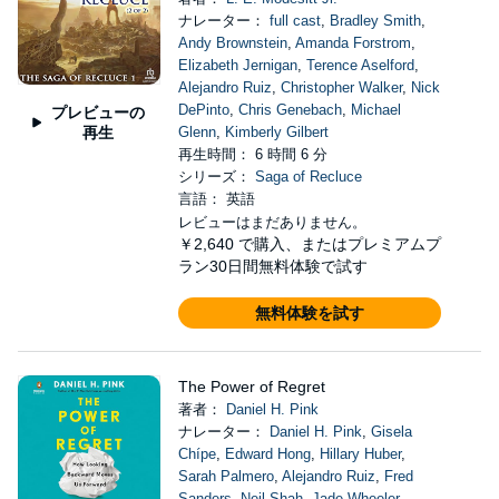
ナレーター：
full cast
,
Bradley Smith
,
Andy Brownstein
,
Amanda Forstrom
,
Elizabeth Jernigan
,
Terence Aselford
,
Alejandro Ruiz
,
Christopher Walker
,
Nick
DePinto
,
Chris Genebach
,
Michael
プレビューの
再生
Glenn
,
Kimberly Gilbert
再生時間： 6 時間 6 分
シリーズ：
Saga of Recluce
言語： 英語
レビューはまだありません。
￥2,640
で購入、またはプレミアムプ
ラン30日間無料体験で試す
無料体験を試す
The Power of Regret
著者：
Daniel H. Pink
ナレーター：
Daniel H. Pink
,
Gisela
Chípe
,
Edward Hong
,
Hillary Huber
,
Sarah Palmero
,
Alejandro Ruiz
,
Fred
Sanders
,
Neil Shah
,
Jade Wheeler
,