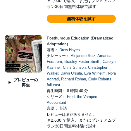
￥1,000
で購入、またはプレミアムプ
ラン30日間無料体験で試す
無料体験を試す
Posthumous Education (Dramatized
Adaptation)
著者：
Drew Hayes
ナレーター：
Alejandro Ruiz
,
Amanda
Forstrom
,
Bradley Foster Smith
,
Carolyn
Kashner
,
Chris Stinson
,
Christopher
Walker
,
Dawn Ursula
,
Eva Wilhelm
,
Nora
Achrati
,
Richard Rohan
,
Cody Roberts
,
プレビューの
再生
full cast
再生時間： 8 時間 40 分
シリーズ：
Fred, the Vampire
Accountant
言語： 英語
レビューはまだありません。
￥2,630
で購入、またはプレミアムプ
ラン30日間無料体験で試す