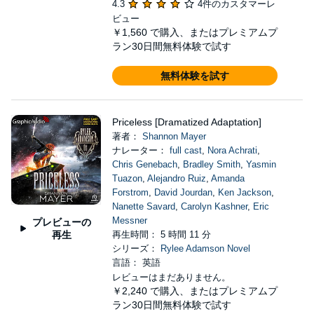
4.3
4件のカスタマーレ
ビュー
￥1,560
で購入、またはプレミアムプ
ラン30日間無料体験で試す
無料体験を試す
Priceless [Dramatized Adaptation]
著者：
Shannon Mayer
ナレーター：
full cast
,
Nora Achrati
,
Chris Genebach
,
Bradley Smith
,
Yasmin
Tuazon
,
Alejandro Ruiz
,
Amanda
Forstrom
,
David Jourdan
,
Ken Jackson
,
Nanette Savard
,
Carolyn Kashner
,
Eric
Messner
プレビューの
再生
再生時間： 5 時間 11 分
シリーズ：
Rylee Adamson Novel
言語： 英語
レビューはまだありません。
￥2,240
で購入、またはプレミアムプ
ラン30日間無料体験で試す