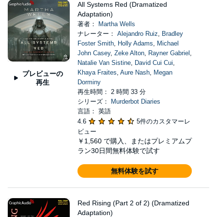
All Systems Red (Dramatized
Adaptation)
著者：
Martha Wells
ナレーター：
Alejandro Ruiz
,
Bradley
Foster Smith
,
Holly Adams
,
Michael
John Casey
,
Zeke Alton
,
Rayner Gabriel
,
Natalie Van Sistine
,
David Cui Cui
,
Khaya Fraites
,
Aure Nash
,
Megan
プレビューの
再生
Dorminy
再生時間： 2 時間 33 分
シリーズ：
Murderbot Diaries
言語： 英語
4.6
5件のカスタマーレ
ビュー
￥1,560
で購入、またはプレミアムプ
ラン30日間無料体験で試す
無料体験を試す
Red Rising (Part 2 of 2) (Dramatized
Adaptation)