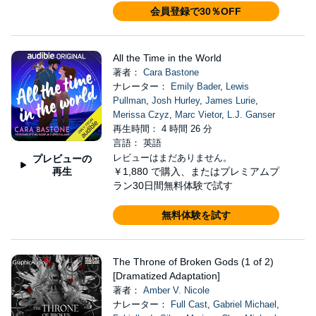
会員登録で30％OFF
All the Time in the World
著者：
Cara Bastone
ナレーター：
Emily Bader
,
Lewis
Pullman
,
Josh Hurley
,
James Lurie
,
Merissa Czyz
,
Marc Vietor
,
L.J. Ganser
再生時間： 4 時間 26 分
言語： 英語
レビューはまだありません。
プレビューの
再生
￥1,880
で購入、またはプレミアムプ
ラン30日間無料体験で試す
無料体験を試す
The Throne of Broken Gods (1 of 2)
[Dramatized Adaptation]
著者：
Amber V. Nicole
ナレーター：
Full Cast
,
Gabriel Michael
,