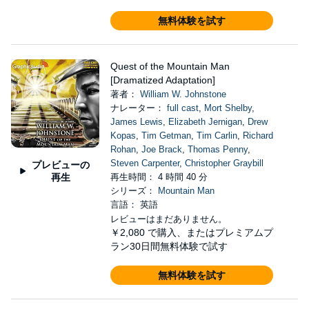
無料体験を試す
Quest of the Mountain Man
[Dramatized Adaptation]
著者：
William W. Johnstone
ナレーター：
full cast
,
Mort Shelby
,
James Lewis
,
Elizabeth Jernigan
,
Drew
Kopas
,
Tim Getman
,
Tim Carlin
,
Richard
Rohan
,
Joe Brack
,
Thomas Penny
,
Steven Carpenter
,
Christopher Graybill
プレビューの
再生
再生時間： 4 時間 40 分
シリーズ：
Mountain Man
言語： 英語
レビューはまだありません。
￥2,080
で購入、またはプレミアムプ
ラン30日間無料体験で試す
無料体験を試す