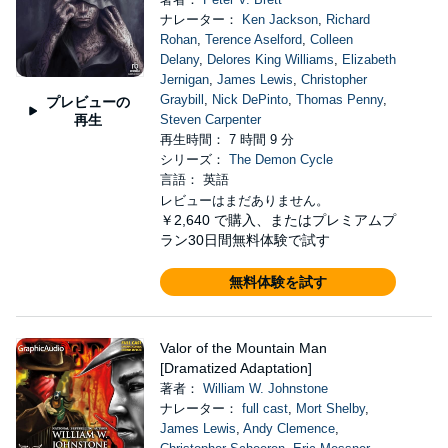
ナレーター：
Ken Jackson
,
Richard
Rohan
,
Terence Aselford
,
Colleen
Delany
,
Delores King Williams
,
Elizabeth
Jernigan
,
James Lewis
,
Christopher
Graybill
,
Nick DePinto
,
Thomas Penny
,
プレビューの
再生
Steven Carpenter
再生時間： 7 時間 9 分
シリーズ：
The Demon Cycle
言語： 英語
レビューはまだありません。
￥2,640
で購入、またはプレミアムプ
ラン30日間無料体験で試す
無料体験を試す
Valor of the Mountain Man
[Dramatized Adaptation]
著者：
William W. Johnstone
ナレーター：
full cast
,
Mort Shelby
,
James Lewis
,
Andy Clemence
,