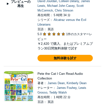
David Jourdan
,
Colleen Delany
,
James
プレビューの
再生
Lewis
,
Michael John Casey
,
Scott
McCormick
,
Chris Stinson
再生時間： 5 時間 34 分
シリーズ：
Alcatraz versus the Evil
Librarians
言語： 英語
5.0
1件のカスタマーレ
ビュー
￥2,420
で購入、またはプレミアムプ
ラン30日間無料体験で試す
無料体験を試す
Pete the Cat I Can Read Audio
Collection
著者：
James Dean
,
Kimberly Dean
ナレーター：
James Fouhey
,
Lewis
Grosso
,
Teddy Walsh
再生時間： 1 時間 22 分
言語： 英語