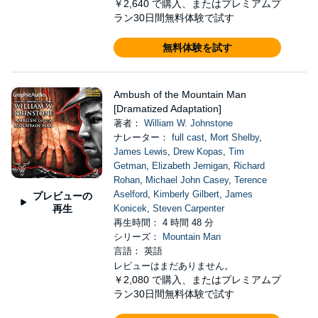
￥2,640
で購入、またはプレミアムプ
ラン30日間無料体験で試す
無料体験を試す
Ambush of the Mountain Man
[Dramatized Adaptation]
著者：
William W. Johnstone
ナレーター：
full cast
,
Mort Shelby
,
James Lewis
,
Drew Kopas
,
Tim
Getman
,
Elizabeth Jernigan
,
Richard
Rohan
,
Michael John Casey
,
Terence
Aselford
,
Kimberly Gilbert
,
James
プレビューの
再生
Konicek
,
Steven Carpenter
再生時間： 4 時間 48 分
シリーズ：
Mountain Man
言語： 英語
レビューはまだありません。
￥2,080
で購入、またはプレミアムプ
ラン30日間無料体験で試す