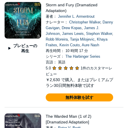
Storm and Fury (Dramatized
Adaptation)
著者：
Jennifer L. Armentrout
ナレーター：
Christopher Walker
,
Danny
Gavigan
,
Drew Kopas
,
James J.
Johnson
,
James Lewis
,
Stephon Walker
,
Robb Moreira
,
Tanja Milojevic
,
Khaya
Fraites
,
Kevin Couto
,
Aure Nash
プレビューの
再生
再生時間： 10 時間 17 分
シリーズ：
The Harbinger Series
言語： 英語
5.0
1件のカスタマーレ
ビュー
￥2,630
で購入、またはプレミアムプ
ラン30日間無料体験で試す
無料体験を試す
The Warded Man (1 of 2)
[Dramatized Adaptation]
著者：
Peter V. Brett