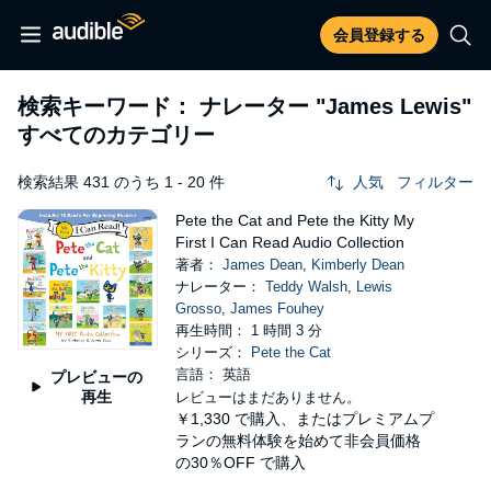
会員登録する
検索キーワード： ナレーター
"James Lewis"
すべてのカテゴリー
検索結果 431 のうち 1 - 20 件
人気
フィルター
Pete the Cat and Pete the Kitty My
First I Can Read Audio Collection
著者：
James Dean
,
Kimberly Dean
ナレーター：
Teddy Walsh
,
Lewis
Grosso
,
James Fouhey
再生時間： 1 時間 3 分
シリーズ：
Pete the Cat
言語： 英語
プレビューの
再生
レビューはまだありません。
￥1,330
で購入、またはプレミアムプ
ランの無料体験を始めて非会員価格
の30％OFF で購入