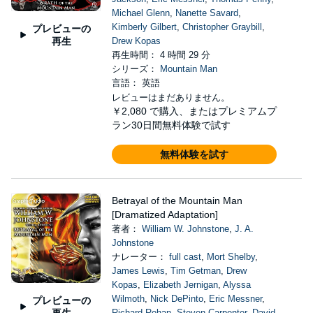
Michael Glenn
,
Nanette Savard
,
Kimberly Gilbert
,
Christopher Graybill
,
プレビューの
再生
Drew Kopas
再生時間： 4 時間 29 分
シリーズ：
Mountain Man
言語： 英語
レビューはまだありません。
￥2,080
で購入、またはプレミアムプ
ラン30日間無料体験で試す
無料体験を試す
Betrayal of the Mountain Man
[Dramatized Adaptation]
著者：
William W. Johnstone
,
J. A.
Johnstone
ナレーター：
full cast
,
Mort Shelby
,
James Lewis
,
Tim Getman
,
Drew
Kopas
,
Elizabeth Jernigan
,
Alyssa
Wilmoth
,
Nick DePinto
,
Eric Messner
,
プレビューの
再生
Richard Rohan
,
Steven Carpenter
,
David