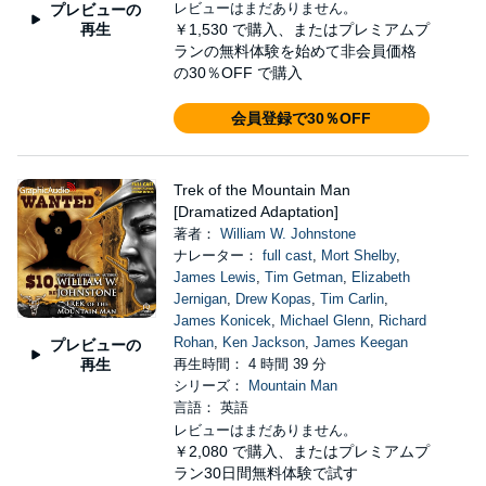
レビューはまだありません。
プレビューの
再生
￥1,530
で購入、またはプレミアムプ
ランの無料体験を始めて非会員価格
の30％OFF で購入
会員登録で30％OFF
Trek of the Mountain Man
[Dramatized Adaptation]
著者：
William W. Johnstone
ナレーター：
full cast
,
Mort Shelby
,
James Lewis
,
Tim Getman
,
Elizabeth
Jernigan
,
Drew Kopas
,
Tim Carlin
,
James Konicek
,
Michael Glenn
,
Richard
Rohan
,
Ken Jackson
,
James Keegan
プレビューの
再生
再生時間： 4 時間 39 分
シリーズ：
Mountain Man
言語： 英語
レビューはまだありません。
￥2,080
で購入、またはプレミアムプ
ラン30日間無料体験で試す