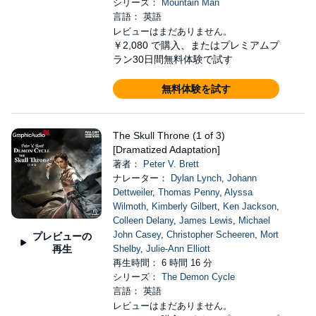
シリーズ：
Mountain Man
言語： 英語
レビューはまだありません。
￥2,080
で購入、またはプレミアムプ
ラン30日間無料体験で試す
無料体験を試す
The Skull Throne (1 of 3)
[Dramatized Adaptation]
著者：
Peter V. Brett
ナレーター：
Dylan Lynch
,
Johann
Dettweiler
,
Thomas Penny
,
Alyssa
Wilmoth
,
Kimberly Gilbert
,
Ken Jackson
,
Colleen Delany
,
James Lewis
,
Michael
John Casey
,
Christopher Scheeren
,
Mort
プレビューの
再生
Shelby
,
Julie-Ann Elliott
再生時間： 6 時間 16 分
シリーズ：
The Demon Cycle
言語： 英語
レビューはまだありません。