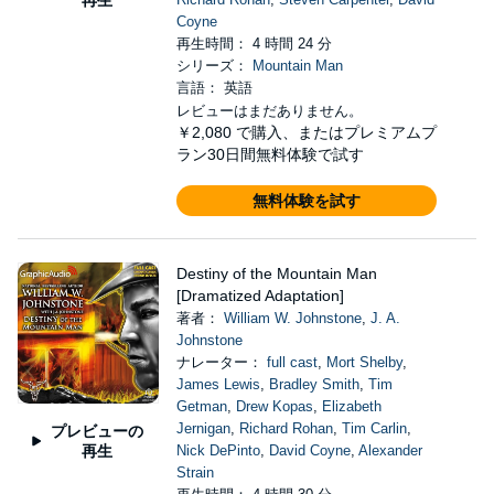
Coyne
再生時間： 4 時間 24 分
シリーズ：
Mountain Man
言語： 英語
レビューはまだありません。
￥2,080
で購入、またはプレミアムプ
ラン30日間無料体験で試す
無料体験を試す
Destiny of the Mountain Man
[Dramatized Adaptation]
著者：
William W. Johnstone
,
J. A.
Johnstone
ナレーター：
full cast
,
Mort Shelby
,
James Lewis
,
Bradley Smith
,
Tim
Getman
,
Drew Kopas
,
Elizabeth
Jernigan
,
Richard Rohan
,
Tim Carlin
,
プレビューの
再生
Nick DePinto
,
David Coyne
,
Alexander
Strain