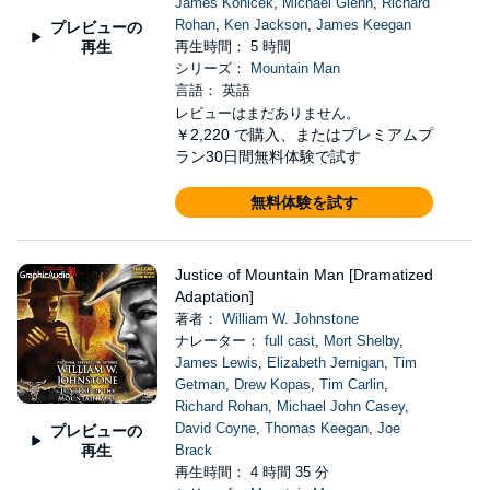
James Konicek
,
Michael Glenn
,
Richard
Rohan
,
Ken Jackson
,
James Keegan
プレビューの
再生
再生時間： 5 時間
シリーズ：
Mountain Man
言語： 英語
レビューはまだありません。
￥2,220
で購入、またはプレミアムプ
ラン30日間無料体験で試す
無料体験を試す
Justice of Mountain Man [Dramatized
Adaptation]
著者：
William W. Johnstone
ナレーター：
full cast
,
Mort Shelby
,
James Lewis
,
Elizabeth Jernigan
,
Tim
Getman
,
Drew Kopas
,
Tim Carlin
,
Richard Rohan
,
Michael John Casey
,
David Coyne
,
Thomas Keegan
,
Joe
プレビューの
再生
Brack
再生時間： 4 時間 35 分