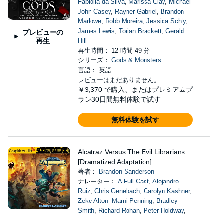
Fabiolla da Silva
,
Marissa Clay
,
Michael
John Casey
,
Rayner Gabriel
,
Brandon
Marlowe
,
Robb Moreira
,
Jessica Schly
,
James Lewis
,
Torian Brackett
,
Gerald
プレビューの
再生
Hill
再生時間： 12 時間 49 分
シリーズ：
Gods & Monsters
言語： 英語
レビューはまだありません。
￥3,370
で購入、またはプレミアムプ
ラン30日間無料体験で試す
無料体験を試す
Alcatraz Versus The Evil Librarians
[Dramatized Adaptation]
著者：
Brandon Sanderson
ナレーター：
A Full Cast
,
Alejandro
Ruiz
,
Chris Genebach
,
Carolyn Kashner
,
Zeke Alton
,
Marni Penning
,
Bradley
Smith
,
Richard Rohan
,
Peter Holdway
,