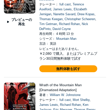
ナレーター：
full cast
,
Terence
Aselford
,
James Lewis
,
Elizabeth
Jernigan
,
Nanette Savard
,
Drew Kopas
,
Thomas Keegan
,
Christopher Scheeren
,
プレビューの
再生
Tim Getman
,
Richard Rohan
,
Nick
DePinto
,
David Coyne
再生時間： 4 時間 13 分
シリーズ：
Mountain Man
言語： 英語
レビューはまだありません。
￥2,080
で購入、またはプレミアムプ
ラン30日間無料体験で試す
無料体験を試す
Wrath of the Mountain Man
[Dramatized Adaptation]
著者：
William W. Johnstone
ナレーター：
full cast
,
Mort Shelby
,
James Lewis
,
Richard Rohan
,
Ken
Jackson
,
Eric Messner
,
Thomas Penny
,