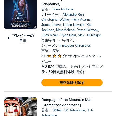
Adaptation)
著者：
Ilona Andrews
ナレーター：
Alejandro Ruiz
,
Christopher Walker
,
Holly Adams
,
James Lewis
,
Karen Novack
,
Ken
Jackson
,
Nora Achrati
,
Peter Holdway
,
Elias Khalil
,
Ryan Reid
,
Alex Hill-Knight
プレビューの
再生
再生時間： 6 時間 2 分
シリーズ：
Innkeeper Chronicles
言語： 英語
3.0
2件のカスタマーレ
ビュー
￥2,520
で購入、またはプレミアムプ
ラン30日間無料体験で試す
無料体験を試す
Rampage of the Mountain Man
[Dramatized Adaptation]
著者：
William W. Johnstone
,
J. A.
Johnstone