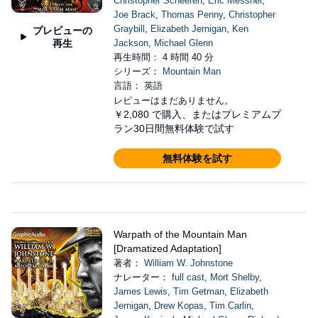
Christopher Scheeren
,
Eric Messner
,
Joe Brack
,
Thomas Penny
,
Christopher
Graybill
,
Elizabeth Jernigan
,
Ken
プレビューの
再生
Jackson
,
Michael Glenn
再生時間： 4 時間 40 分
シリーズ：
Mountain Man
言語： 英語
レビューはまだありません。
￥2,080
で購入、またはプレミアムプ
ラン30日間無料体験で試す
無料体験を試す
Warpath of the Mountain Man
[Dramatized Adaptation]
著者：
William W. Johnstone
ナレーター：
full cast
,
Mort Shelby
,
James Lewis
,
Tim Getman
,
Elizabeth
Jernigan
,
Drew Kopas
,
Tim Carlin
,