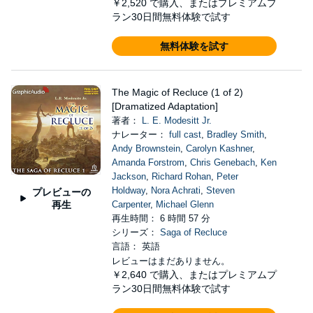
￥2,520
で購入、またはプレミアムプ
ラン30日間無料体験で試す
無料体験を試す
The Magic of Recluce (1 of 2)
[Dramatized Adaptation]
著者：
L. E. Modesitt Jr.
ナレーター：
full cast
,
Bradley Smith
,
Andy Brownstein
,
Carolyn Kashner
,
Amanda Forstrom
,
Chris Genebach
,
Ken
Jackson
,
Richard Rohan
,
Peter
Holdway
,
Nora Achrati
,
Steven
プレビューの
再生
Carpenter
,
Michael Glenn
再生時間： 6 時間 57 分
シリーズ：
Saga of Recluce
言語： 英語
レビューはまだありません。
￥2,640
で購入、またはプレミアムプ
ラン30日間無料体験で試す