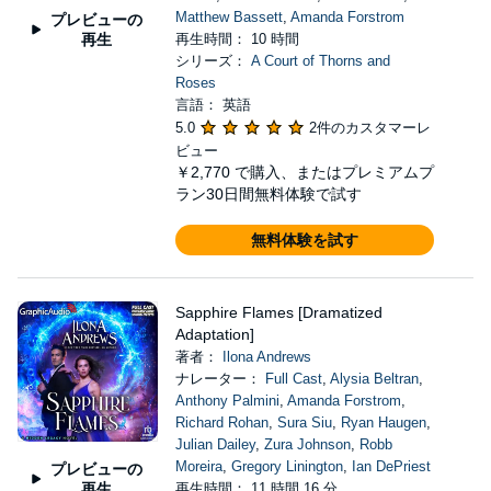
Matthew Bassett
,
Amanda Forstrom
プレビューの
再生
再生時間： 10 時間
シリーズ：
A Court of Thorns and
Roses
言語： 英語
5.0
2件のカスタマーレ
ビュー
￥2,770
で購入、またはプレミアムプ
ラン30日間無料体験で試す
無料体験を試す
Sapphire Flames [Dramatized
Adaptation]
著者：
Ilona Andrews
ナレーター：
Full Cast
,
Alysia Beltran
,
Anthony Palmini
,
Amanda Forstrom
,
Richard Rohan
,
Sura Siu
,
Ryan Haugen
,
Julian Dailey
,
Zura Johnson
,
Robb
Moreira
,
Gregory Linington
,
Ian DePriest
プレビューの
再生
再生時間： 11 時間 16 分