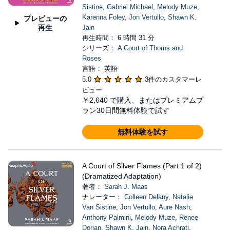
Sistine
,
Gabriel Michael
,
Melody Muze
,
Karenna Foley
,
Jon Vertullo
,
Shawn K.
プレビューの
再生
Jain
再生時間： 6 時間 31 分
シリーズ：
A Court of Thorns and
Roses
言語： 英語
5.0
3件のカスタマーレ
ビュー
￥2,640
で購入、またはプレミアムプ
ラン30日間無料体験で試す
無料体験を試す
A Court of Silver Flames (Part 1 of 2)
(Dramatized Adaptation)
著者：
Sarah J. Maas
ナレーター：
Colleen Delany
,
Natalie
Van Sistine
,
Jon Vertullo
,
Aure Nash
,
Anthony Palmini
,
Melody Muze
,
Renee
Dorian
,
Shawn K. Jain
,
Nora Achrati
,