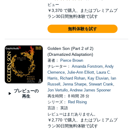
ビュー
￥3,370
で購入、またはプレミアムプ
ラン30日間無料体験で試す
無料体験を試す
Golden Son (Part 2 of 2)
(Dramatized Adaptation)
著者：
Pierce Brown
ナレーター：
Amanda Forstrom
,
Andy
Clemence
,
Julie-Ann Elliott
,
Laura C.
Harris
,
Richard Rohan
,
Kay Eluvian
,
Ian
Russell
,
Jenna Sharpe
,
Stewart Crank
,
Jon Vertullo
,
Andrew James Spooner
プレビューの
再生
再生時間： 8 時間 28 分
シリーズ：
Red Rising
言語： 英語
レビューはまだありません。
￥2,770
で購入、またはプレミアムプ
ラン30日間無料体験で試す