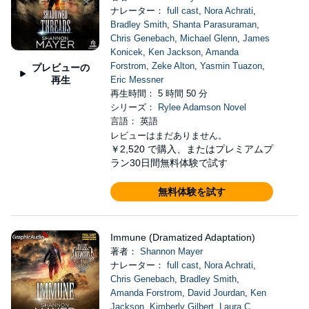
ナレーター：
full cast
,
Nora Achrati
,
Bradley Smith
,
Shanta Parasuraman
,
Chris Genebach
,
Michael Glenn
,
James
Konicek
,
Ken Jackson
,
Amanda
Forstrom
,
Zeke Alton
,
Yasmin Tuazon
,
プレビューの
再生
Eric Messner
再生時間： 5 時間 50 分
シリーズ：
Rylee Adamson Novel
言語： 英語
レビューはまだありません。
￥2,520
で購入、またはプレミアムプ
ラン30日間無料体験で試す
無料体験を試す
Immune (Dramatized Adaptation)
著者：
Shannon Mayer
ナレーター：
full cast
,
Nora Achrati
,
Chris Genebach
,
Bradley Smith
,
Amanda Forstrom
,
David Jourdan
,
Ken
Jackson
,
Kimberly Gilbert
,
Laura C.