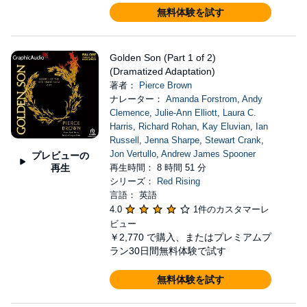
無料体験を試す
Golden Son (Part 1 of 2)
(Dramatized Adaptation)
著者：
Pierce Brown
ナレーター：
Amanda Forstrom
,
Andy
Clemence
,
Julie-Ann Elliott
,
Laura C.
Harris
,
Richard Rohan
,
Kay Eluvian
,
Ian
Russell
,
Jenna Sharpe
,
Stewart Crank
,
Jon Vertullo
,
Andrew James Spooner
プレビューの
再生
再生時間： 8 時間 51 分
シリーズ：
Red Rising
言語： 英語
4.0
1件のカスタマーレ
ビュー
￥2,770
で購入、またはプレミアムプ
ラン30日間無料体験で試す
無料体験を試す