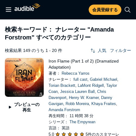
会員登録する
検索キーワード： ナレーター
"Amanda
Forstrom"
すべてのカテゴリー
検索結果 149 のうち 1 - 20 件
人気
フィルター
Iron Flame (Part 1 of 2) (Dramatized
Adaptation)
著者：
Rebecca Yarros
ナレーター：
full cast
,
Gabriel Michael
,
Torian Brackett
,
LaMont Ridgell
,
Taylor
Coan
,
Jessica Lauren Ball
,
Chris
Davenport
,
Henry W. Kramer
,
Danny
Gavigan
,
Robb Moreira
,
Khaya Fraites
,
プレビューの
再生
Amanda Forstrom
再生時間： 11 時間 38 分
シリーズ：
The Empyrean
言語： 英語
5.0
5件のカスタマーレ