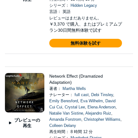
シリーズ：
Hidden Legacy
言語： 英語
レビューはまだありません。
￥3,370
で購入、またはプレミアムプ
ラン30日間無料体験で試す
無料体験を試す
Network Effect (Dramatized
Adaptation)
著者：
Martha Wells
ナレーター：
full cast
,
Debi Tinsley
,
Emily Beresford
,
Eva Wilhelm
,
David
Cui Cui
,
Crystal Lee
,
Elena Anderson
,
Natalie Van Sistine
,
Alejandro Ruiz
,
Amanda Forstrom
,
Christopher Williams
,
プレビューの
再生
Colleen Delany
再生時間： 8 時間 12 分
シリーズ：
Murderbot Diaries