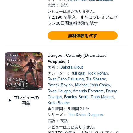
言語： 英語
レビューはまだありません。
￥2,190
で購入、またはプレミアムプ
ラン30日間無料体験で試す
無料体験を試す
Dungeon Calamity (Dramatized
Adaptation)
著者：
Dakota Krout
ナレーター：
full cast
,
Rick Rohan
,
Ryan Carlo Dalusung
,
Tia Shearer
,
Patrick Boylan
,
Michael John Casey
,
Ryan Haugen
,
Amanda Forstrom
,
Danny
Gavigan
,
Bradley Smith
,
Robb Moreira
,
プレビューの
再生
Katie Boothe
再生時間： 9 時間 21 分
シリーズ：
The Divine Dungeon
言語： 英語
レビューはまだありません。
￥2,770
で購入、またはプレミアムプ