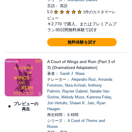
言語： 英語
5.0
1件のカスタマーレ
ビュー
￥2,770
で購入、またはプレミアムプ
ラン30日間無料体験で試す
無料体験を試す
A Court of Wings and Ruin (Part 3 of
3) (Dramatized Adaptation)
著者：
Sarah J. Maas
ナレーター：
Alejandro Ruiz
,
Amanda
Forstrom
,
Nora Achrati
,
Anthony
Palmini
,
Rayner Gabriel
,
Natalie Van
Sistine
,
Melody Muze
,
Karenna Foley
,
Jon Vertullo
,
Shawn K. Jain
,
Ryan
プレビューの
再生
Haugen
再生時間： 6 時間
シリーズ：
A Court of Thorns and
Roses