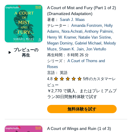
A Court of Mist and Fury (Part 1 of 2)
(Dramatized Adaptation)
著者：
Sarah J. Maas
ナレーター：
Amanda Forstrom
,
Holly
Adams
,
Nora Achrati
,
Anthony Palmini
,
Henry W. Kramer
,
Natalie Van Sistine
,
Megan Dominy
,
Gabriel Michael
,
Melody
Muze
,
Shawn K. Jain
,
Jon Vertullo
プレビューの
再生
再生時間： 8 時間 26 分
シリーズ：
A Court of Thorns and
Roses
言語： 英語
4.8
5件のカスタマーレ
ビュー
￥2,770
で購入、またはプレミアムプ
ラン30日間無料体験で試す
無料体験を試す
A Court of Wings and Ruin (1 of 3)