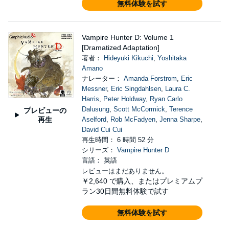
無料体験を試す
Vampire Hunter D: Volume 1
[Dramatized Adaptation]
著者：
Hideyuki Kikuchi
,
Yoshitaka
Amano
ナレーター：
Amanda Forstrom
,
Eric
Messner
,
Eric Singdahlsen
,
Laura C.
Harris
,
Peter Holdway
,
Ryan Carlo
Dalusung
,
Scott McCormick
,
Terence
プレビューの
再生
Aselford
,
Rob McFadyen
,
Jenna Sharpe
,
David Cui Cui
再生時間： 6 時間 52 分
シリーズ：
Vampire Hunter D
言語： 英語
レビューはまだありません。
￥2,640
で購入、またはプレミアムプ
ラン30日間無料体験で試す
無料体験を試す