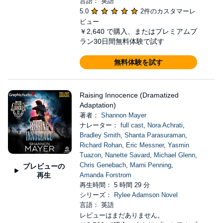
言語： 英語
5.0
2件のカスタマーレ
ビュー
￥2,640
で購入、またはプレミアムプ
ラン30日間無料体験で試す
無料体験を試す
Raising Innocence (Dramatized
Adaptation)
著者：
Shannon Mayer
ナレーター：
full cast
,
Nora Achrati
,
Bradley Smith
,
Shanta Parasuraman
,
Richard Rohan
,
Eric Messner
,
Yasmin
Tuazon
,
Nanette Savard
,
Michael Glenn
,
Chris Genebach
,
Marni Penning
,
プレビューの
再生
Amanda Forstrom
再生時間： 5 時間 29 分
シリーズ：
Rylee Adamson Novel
言語： 英語
レビューはまだありません。