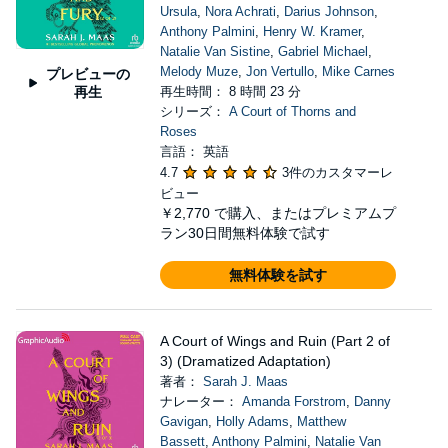
Ursula
,
Nora Achrati
,
Darius Johnson
,
Anthony Palmini
,
Henry W. Kramer
,
Natalie Van Sistine
,
Gabriel Michael
,
Melody Muze
,
Jon Vertullo
,
Mike Carnes
プレビューの
再生
再生時間： 8 時間 23 分
シリーズ：
A Court of Thorns and
Roses
言語： 英語
4.7
3件のカスタマーレ
ビュー
￥2,770
で購入、またはプレミアムプ
ラン30日間無料体験で試す
無料体験を試す
A Court of Wings and Ruin (Part 2 of
3) (Dramatized Adaptation)
著者：
Sarah J. Maas
ナレーター：
Amanda Forstrom
,
Danny
Gavigan
,
Holly Adams
,
Matthew
Bassett
,
Anthony Palmini
,
Natalie Van