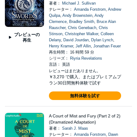
著者：
Michael J. Sullivan
ナレーター：
Amanda Forstrom
,
Andrew
Quilpa
,
Andy Brownstein
,
Andy
Clemence
,
Bradley Smith
,
Bruce Alan
Rauscher
,
Chris Genebach
,
Chris
Stinson
,
Christopher Walker
,
Colleen
プレビューの
再生
Delany
,
David Jourdan
,
Dylan Lynch
,
Henry Kramer
,
Jeff Allin
,
Jonathan Feuer
再生時間： 16 時間 59 分
シリーズ：
Riyria Revelations
言語： 英語
レビューはまだありません。
￥3,270
で購入、またはプレミアムプ
ラン30日間無料体験で試す
無料体験を試す
A Court of Mist and Fury (Part 2 of 2)
(Dramatized Adaptation)
著者：
Sarah J. Maas
ナレーター：
Amanda Forstrom
,
Dawn