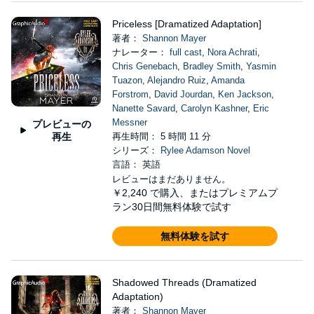
Priceless [Dramatized Adaptation]
著者：
Shannon Mayer
ナレーター：
full cast
,
Nora Achrati
,
Chris Genebach
,
Bradley Smith
,
Yasmin
Tuazon
,
Alejandro Ruiz
,
Amanda
Forstrom
,
David Jourdan
,
Ken Jackson
,
Nanette Savard
,
Carolyn Kashner
,
Eric
Messner
プレビューの
再生
再生時間： 5 時間 11 分
シリーズ：
Rylee Adamson Novel
言語： 英語
レビューはまだありません。
￥2,240
で購入、またはプレミアムプ
ラン30日間無料体験で試す
無料体験を試す
Shadowed Threads (Dramatized
Adaptation)
著者：
Shannon Mayer