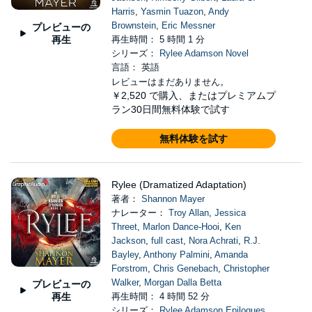
Harris
,
Yasmin Tuazon
,
Andy
Brownstein
,
Eric Messner
プレビューの
再生
再生時間： 5 時間 1 分
シリーズ：
Rylee Adamson Novel
言語： 英語
レビューはまだありません。
￥2,520
で購入、またはプレミアムプ
ラン30日間無料体験で試す
無料体験を試す
Rylee (Dramatized Adaptation)
著者：
Shannon Mayer
ナレーター：
Troy Allan
,
Jessica
Threet
,
Marlon Dance-Hooi
,
Ken
Jackson
,
full cast
,
Nora Achrati
,
R.J.
Bayley
,
Anthony Palmini
,
Amanda
Forstrom
,
Chris Genebach
,
Christopher
Walker
,
Morgan Dalla Betta
プレビューの
再生
再生時間： 4 時間 52 分
シリーズ：
Rylee Adamson Epilogues