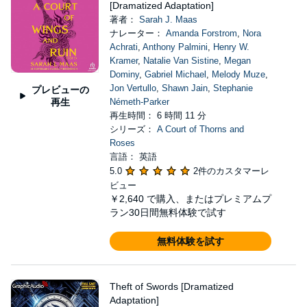
[Dramatized Adaptation]
著者：
Sarah J. Maas
ナレーター：
Amanda Forstrom
,
Nora
Achrati
,
Anthony Palmini
,
Henry W.
Kramer
,
Natalie Van Sistine
,
Megan
Dominy
,
Gabriel Michael
,
Melody Muze
,
Jon Vertullo
,
Shawn Jain
,
Stephanie
プレビューの
再生
Németh-Parker
再生時間： 6 時間 11 分
シリーズ：
A Court of Thorns and
Roses
言語： 英語
5.0
2件のカスタマーレ
ビュー
￥2,640
で購入、またはプレミアムプ
ラン30日間無料体験で試す
無料体験を試す
Theft of Swords [Dramatized
Adaptation]