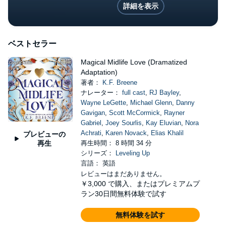
詳細を表示
ベストセラー
Magical Midlife Love (Dramatized
Adaptation)
著者：
K.F. Breene
ナレーター：
full cast
,
RJ Bayley
,
Wayne LeGette
,
Michael Glenn
,
Danny
Gavigan
,
Scott McCormick
,
Rayner
Gabriel
,
Joey Sourlis
,
Kay Eluvian
,
Nora
Achrati
,
Karen Novack
,
Elias Khalil
プレビューの
再生
再生時間： 8 時間 34 分
シリーズ：
Leveling Up
言語： 英語
レビューはまだありません。
￥3,000
で購入、またはプレミアムプ
ラン30日間無料体験で試す
無料体験を試す