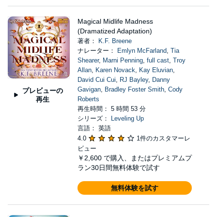
Magical Midlife Madness
(Dramatized Adaptation)
著者：
K.F. Breene
ナレーター：
Emlyn McFarland
,
Tia
Shearer
,
Marni Penning
,
full cast
,
Troy
Allan
,
Karen Novack
,
Kay Eluvian
,
David Cui Cui
,
RJ Bayley
,
Danny
Gavigan
,
Bradley Foster Smith
,
Cody
プレビューの
再生
Roberts
再生時間： 5 時間 53 分
シリーズ：
Leveling Up
言語： 英語
4.0
1件のカスタマーレ
ビュー
￥2,600
で購入、またはプレミアムプ
ラン30日間無料体験で試す
無料体験を試す