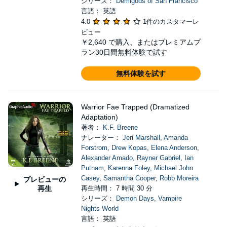
シリーズ：
Demigods of San Francisco
言語： 英語
4.0
1件のカスタマーレ
ビュー
￥2,640
で購入、またはプレミアムプ
ラン30日間無料体験で試す
無料体験を試す
Warrior Fae Trapped (Dramatized
Adaptation)
著者：
K.F. Breene
ナレーター：
Jeri Marshall
,
Amanda
Forstrom
,
Drew Kopas
,
Elena Anderson
,
Alexander Amado
,
Rayner Gabriel
,
Ian
Putnam
,
Karenna Foley
,
Michael John
Casey
,
Samantha Cooper
,
Robb Moreira
プレビューの
再生
再生時間： 7 時間 30 分
シリーズ：
Demon Days, Vampire
Nights World
言語： 英語