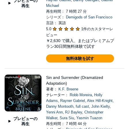
プレビューの
再生
Michael
再生時間： 7 時間 27 分
シリーズ：
Demigods of San Francisco
言語： 英語
5.0
1件のカスタマーレ
ビュー
￥2,630
で購入、またはプレミアムプ
ラン30日間無料体験で試す
無料体験を試す
Sin and Surrender (Dramatized
Adaptation)
著者：
K.F. Breene
ナレーター：
Robb Moreira
,
Holly
Adams
,
Rayner Gabriel
,
Alex Hill-Knight
,
Danny Montooth
,
full cast
,
John Kielty
,
Yenni Ann
,
RJ Bayley
,
Christopher
Walker
,
Sura Siu
,
Yasmin Tuazon
プレビューの
再生
再生時間： 7 時間 44 分