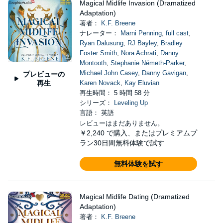
Magical Midlife Invasion (Dramatized
Adaptation)
著者：
K.F. Breene
ナレーター：
Marni Penning
,
full cast
,
Ryan Dalusung
,
RJ Bayley
,
Bradley
Foster Smith
,
Nora Achrati
,
Danny
Montooth
,
Stephanie Németh-Parker
,
Michael John Casey
,
Danny Gavigan
,
プレビューの
再生
Karen Novack
,
Kay Eluvian
再生時間： 5 時間 58 分
シリーズ：
Leveling Up
言語： 英語
レビューはまだありません。
￥2,240
で購入、またはプレミアムプ
ラン30日間無料体験で試す
無料体験を試す
Magical Midlife Dating (Dramatized
Adaptation)
著者：
K.F. Breene