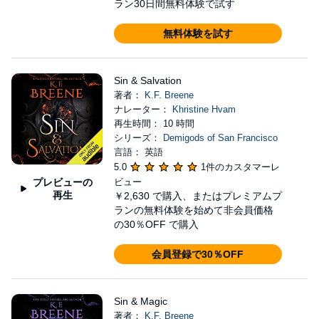
ラン30日間無料体験で試す
無料体験を試す
Sin & Salvation
著者：
K.F. Breene
ナレーター：
Khristine Hvam
再生時間： 10 時間
シリーズ：
Demigods of San Francisco
言語： 英語
5.0
1件のカスタマーレ
プレビューの
ビュー
再生
￥2,630
で購入、またはプレミアムプ
ランの無料体験を始めて非会員価格
の30％OFF で購入
会員登録で30％OFF
Sin & Magic
著者：
K.F. Breene