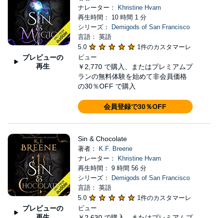
ナレーター：
Khristine Hvam
再生時間： 10 時間 1 分
シリーズ：
Demigods of San Francisco
言語： 英語
5.0
1件のカスタマーレ
プレビューの
ビュー
再生
￥2,770
で購入、またはプレミアムプ
ランの無料体験を始めて非会員価格
の30％OFF で購入
会員登録で30％OFF
Sin & Chocolate
著者：
K.F. Breene
ナレーター：
Khristine Hvam
再生時間： 9 時間 56 分
シリーズ：
Demigods of San Francisco
言語： 英語
5.0
1件のカスタマーレ
プレビューの
ビュー
再生
￥2,630
で購入、またはプレミアムプ