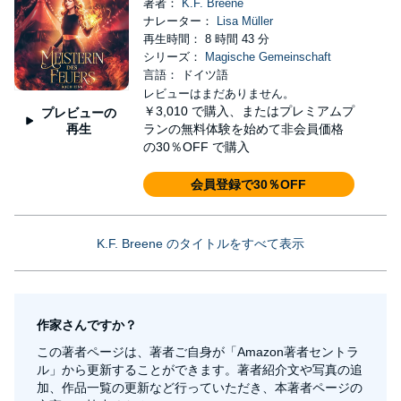
著者：
K.F. Breene
ナレーター：
Lisa Müller
再生時間： 8 時間 43 分
シリーズ：
Magische Gemeinschaft
言語： ドイツ語
レビューはまだありません。
￥3,010
で購入、またはプレミアムプ
プレビューの
再生
ランの無料体験を始めて非会員価格
の30％OFF で購入
会員登録で30％OFF
K.F. Breene のタイトルをすべて表示
作家さんですか？
この著者ページは、著者ご自身が「Amazon著者セントラ
ル」から更新することができます。著者紹介文や写真の追
加、作品一覧の更新など行っていただき、本著者ページの