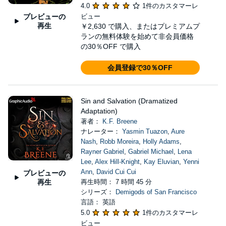
4.0
1件のカスタマーレ
プレビューの
ビュー
再生
￥2,630
で購入、またはプレミアムプ
ランの無料体験を始めて非会員価格
の30％OFF で購入
会員登録で30％OFF
Sin and Salvation (Dramatized
Adaptation)
著者：
K.F. Breene
ナレーター：
Yasmin Tuazon
,
Aure
Nash
,
Robb Moreira
,
Holly Adams
,
Rayner Gabriel
,
Gabriel Michael
,
Lena
Lee
,
Alex Hill-Knight
,
Kay Eluvian
,
Yenni
Ann
,
David Cui Cui
プレビューの
再生
再生時間： 7 時間 45 分
シリーズ：
Demigods of San Francisco
言語： 英語
5.0
1件のカスタマーレ
ビュー