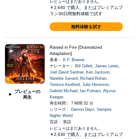
レビューはまだありません。
￥2,640
で購入、またはプレミアムプ
ラン30日間無料体験で試す
無料体験を試す
Raised in Fire [Dramatized
Adaptation]
著者：
K.F. Breene
ナレーター：
Bill Gillett
,
James Lewis
,
Joel David Santner
,
Ken Jackson
,
Nanette Savard
,
Richard Rohan
,
Terence Aselford
,
Julie Hoverson
,
Gabriel Michael
,
Ian Putnam
,
Alyssa
プレビューの
再生
Keegan
再生時間： 7 時間 52 分
シリーズ：
Demon Days, Vampire
Nights World
言語： 英語
レビューはまだありません。
￥2,630
で購入、またはプレミアムプ