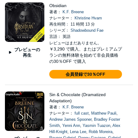
Obsidian
著者：
K.F. Breene
ナレーター：
Khristine Hvam
再生時間： 11 時間 13 分
シリーズ：
Shadowbound Fae
言語： 英語
レビューはまだありません。
￥3,290
で購入、またはプレミアムプ
プレビューの
再生
ランの無料体験を始めて非会員価格
の30％OFF で購入
会員登録で30％OFF
Sin & Chocolate (Dramatized
Adaptation)
著者：
K.F. Breene
ナレーター：
full cast
,
Matthew Pauli
,
Andrew James Spooner
,
Bradley Foster
Smith
,
Yenni Ann
,
Yasmin Tuazon
,
Alex
Hill-Knight
,
Lena Lee
,
Robb Moreira
,
Rayner Gabriel
,
Danny Gavigan
,
Gabriel