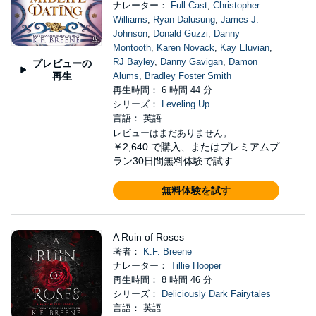
ナレーター：
Full Cast
,
Christopher
Williams
,
Ryan Dalusung
,
James J.
Johnson
,
Donald Guzzi
,
Danny
Montooth
,
Karen Novack
,
Kay Eluvian
,
RJ Bayley
,
Danny Gavigan
,
Damon
プレビューの
再生
Alums
,
Bradley Foster Smith
再生時間： 6 時間 44 分
シリーズ：
Leveling Up
言語： 英語
レビューはまだありません。
￥2,640
で購入、またはプレミアムプ
ラン30日間無料体験で試す
無料体験を試す
A Ruin of Roses
著者：
K.F. Breene
ナレーター：
Tillie Hooper
再生時間： 8 時間 46 分
シリーズ：
Deliciously Dark Fairytales
言語： 英語