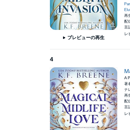
Par
Elu
再生
配信
言
レ
プレビューの再生
4
Ma
A 
著
ナ
再生
配信
言
レ