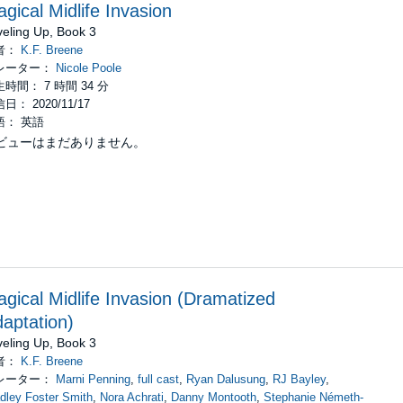
gical Midlife Invasion
veling Up, Book 3
者：
K.F. Breene
レーター：
Nicole Poole
時間： 7 時間 34 分
日： 2020/11/17
語： 英語
ビューはまだありません。
gical Midlife Invasion (Dramatized
aptation)
veling Up, Book 3
者：
K.F. Breene
レーター：
Marni Penning
,
full cast
,
Ryan Dalusung
,
RJ Bayley
,
dley Foster Smith
,
Nora Achrati
,
Danny Montooth
,
Stephanie Németh-