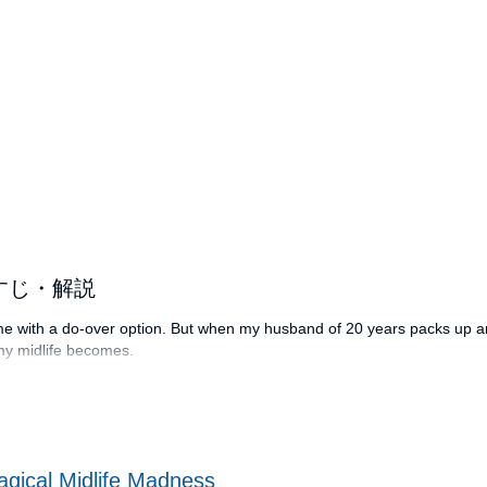
 あらすじ・解説
ome with a do-over option. But when my husband of 20 years packs up 
 my midlife becomes.
ently. Age is just a number, after all, and at 40 I'm ready to carve my ow
northodox decision and move to a tiny town in the Sierra foothills. I'll 
gical Midlife Madness
y, I tell myself. It'll just be for a little while.