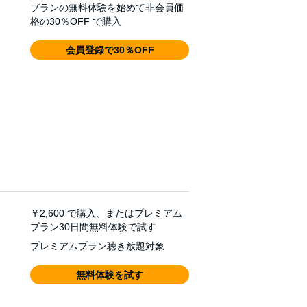
プランの無料体験を始めて非会員価
格の30％OFF で購入
t is too old to take crap from anyone,
会員登録で30％OFF
￥2,600
で購入、またはプレミアム
プラン30日間無料体験で試す
プレミアムプラン聴き放題対象
無料体験を試す