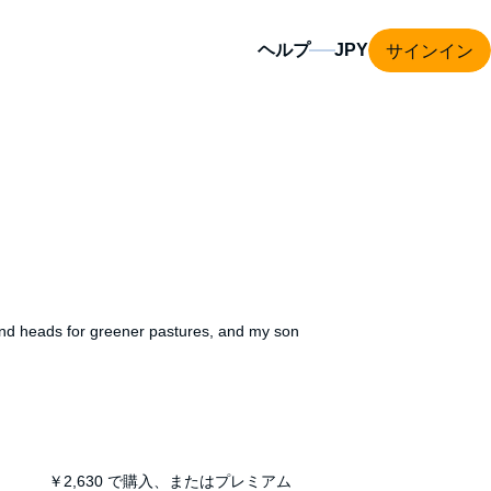
サインイン
ヘルプ
and heads for greener pastures, and my son
n path.
be taking care of a centuries-old house that
￥2,630
で購入、またはプレミアム