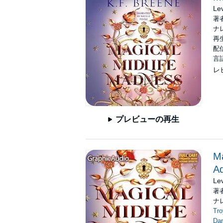
Le
That is, until I learn what the house really 
著
ナ
As my new life begins, a couple of things be
再生
however, or care what people think.
配信
I had no idea how incredibly freeing that c
言
レ
I have a chance to start again, and this time
©2020 Hazy Dawn Press, Inc (P)2020 Hazy
プレビューの再生
Ma
Ad
Le
著
ナ
Tro
Da