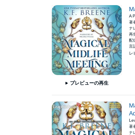
Ma
A 
著
ナ
再生
配信
言
レ
プレビューの再生
Ma
Ad
Le
著
ナ