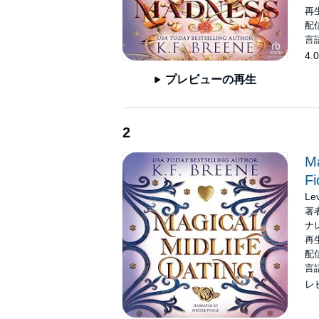
再生
配信
言
4.0
プレビューの再生
2
Ma
Fi
Le
著
ナ
再生
配信
言
レ