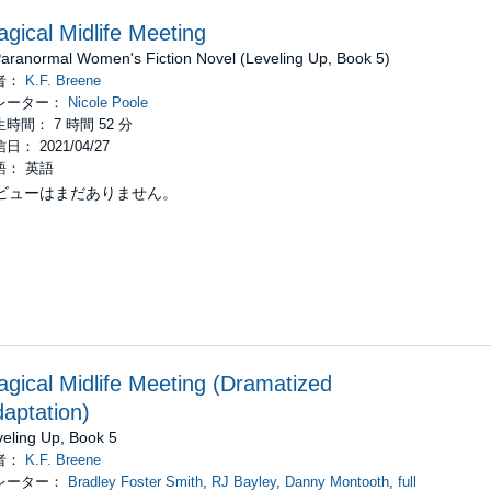
gical Midlife Meeting
Paranormal Women's Fiction Novel (Leveling Up, Book 5)
者：
K.F. Breene
レーター：
Nicole Poole
時間： 7 時間 52 分
日： 2021/04/27
語： 英語
ビューはまだありません。
gical Midlife Meeting (Dramatized
aptation)
veling Up, Book 5
者：
K.F. Breene
レーター：
Bradley Foster Smith
,
RJ Bayley
,
Danny Montooth
,
full