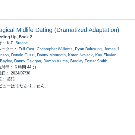
gical Midlife Dating (Dramatized Adaptation)
veling Up, Book 2
者：
K.F. Breene
レーター：
Full Cast
,
Christopher Williams
,
Ryan Dalusung
,
James J.
hnson
,
Donald Guzzi
,
Danny Montooth
,
Karen Novack
,
Kay Eluvian
,
Bayley
,
Danny Gavigan
,
Damon Alums
,
Bradley Foster Smith
時間： 6 時間 44 分
日： 2024/07/30
語： 英語
ビューはまだありません。