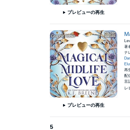
プレビューの再生
Ma
Le
著
ナ
Da
Elu
再生
配信
言
レ
プレビューの再生
5