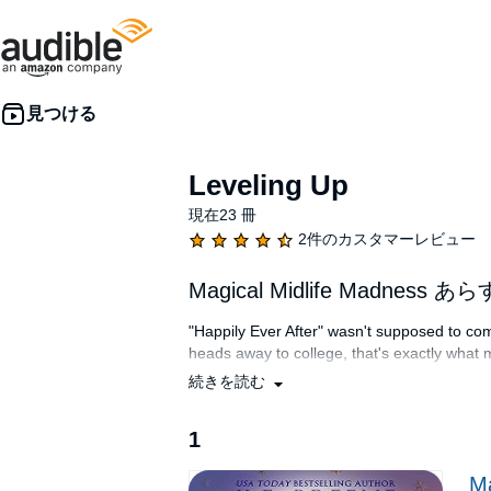
Leveling Up
現在23 冊
2件のカスタマーレビュー
Magical Midlife Madness
"Happily Ever After" wasn't supposed to c
heads away to college, that's exactly what
続きを読む
A do-over.
This time, though, I plan to do things differ
1
Eager for a fresh start, I make a somewhat u
Ma
called to me when I was a kid. It's just temporar