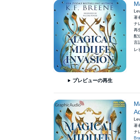
Ma
Le
著
ナ
再生
配信
言
レ
プレビューの再生
Ma
Ad
Le
著
ナ
Bra