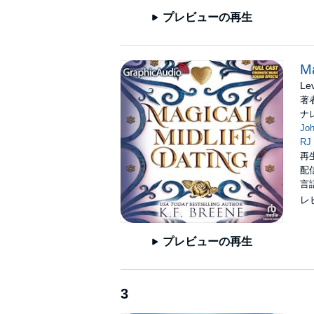
プレビューの再生
Ma
Le
著
ナ
Jo
RJ 
再生
配信
言
レ
プレビューの再生
3