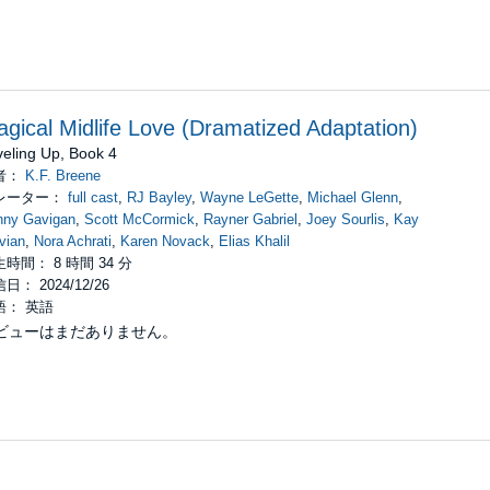
gical Midlife Love (Dramatized Adaptation)
veling Up, Book 4
者：
K.F. Breene
レーター：
full cast
,
RJ Bayley
,
Wayne LeGette
,
Michael Glenn
,
nny Gavigan
,
Scott McCormick
,
Rayner Gabriel
,
Joey Sourlis
,
Kay
vian
,
Nora Achrati
,
Karen Novack
,
Elias Khalil
時間： 8 時間 34 分
日： 2024/12/26
語： 英語
ビューはまだありません。