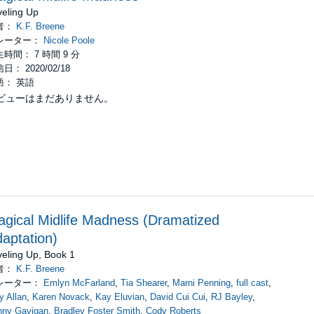
veling Up
is: something I never would've thought possible.
者：
K.F. Breene
レーター：
Nicole Poole
come immediately clear: Forty isn't too old for adventure. Not by half. I
時間： 7 時間 9 分
日： 2020/02/18
ould be. Or how dangerous this new life would become.
語： 英語
ビューはまだありません。
, I make the rules.
 Dawn Press, Inc
gical Midlife Madness (Dramatized
aptation)
veling Up, Book 1
者：
K.F. Breene
レーター：
Emlyn McFarland
,
Tia Shearer
,
Marni Penning
,
full cast
,
y Allan
,
Karen Novack
,
Kay Eluvian
,
David Cui Cui
,
RJ Bayley
,
nny Gavigan
,
Bradley Foster Smith
,
Cody Roberts