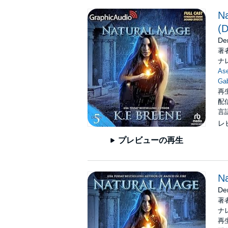
Na
(D
De
著
ナ
Ase
Gab
再生
配信
言
レ
プレビューの再生
Na
De
著
ナ
再生