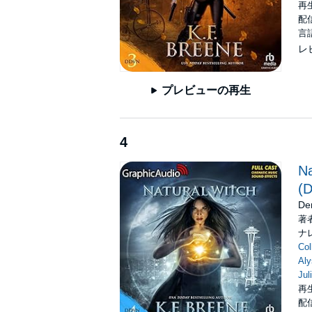
再生
配信
言
レ
プレビューの再生
4
Na
(D
De
著
ナ
Col
Al
Jul
再
配信