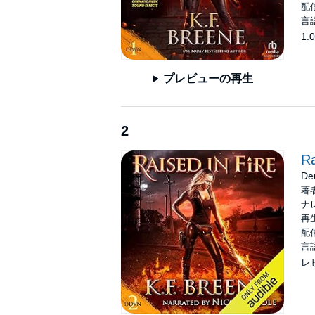
配信
言
1.0
プレビューの再生
2
Ra
De
著
ナ
再生
配信
言
レ