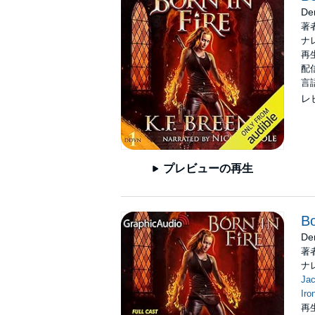
©2017 Hazy Dawn Press, Inc. (P)2025 Hazy
De
著
ナ
再生
配信
言
レ
プレビューの再生
Bo
De
著
ナ
Ja
Iro
再生