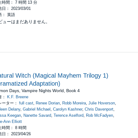
時間： 7 時間 13 分
日： 2023/03/01
語： 英語
ビューはまだありません。
tural Witch (Magical Mayhem Trilogy 1)
ramatized Adaptation)
mon Days, Vampire Nights World, Book 4
者：
K.F. Breene
レーター：
full cast
,
Renee Dorian
,
Robb Moreira
,
Julie Hoverson
,
leen Delany
,
Gabriel Michael
,
Carolyn Kashner
,
Chris Davenport
,
yssa Keegan
,
Nanette Savard
,
Terence Aselford
,
Rob McFadyen
,
ie-Ann Elliott
生時間： 8 時間
日： 2023/04/26