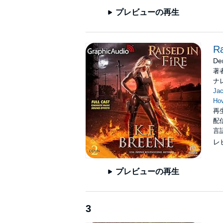
プレビューの再生
Ra
De
著
ナ
Ja
Ho
再生
配信
言
レ
プレビューの再生
3