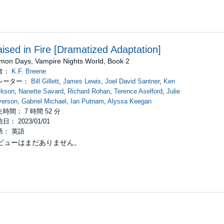
ised in Fire [Dramatized Adaptation]
mon Days, Vampire Nights World, Book 2
者：
K.F. Breene
レーター：
Bill Gillett
,
James Lewis
,
Joel David Santner
,
Ken
ckson
,
Nanette Savard
,
Richard Rohan
,
Terence Aselford
,
Julie
verson
,
Gabriel Michael
,
Ian Putnam
,
Alyssa Keegan
時間： 7 時間 52 分
日： 2023/01/01
語： 英語
ビューはまだありません。