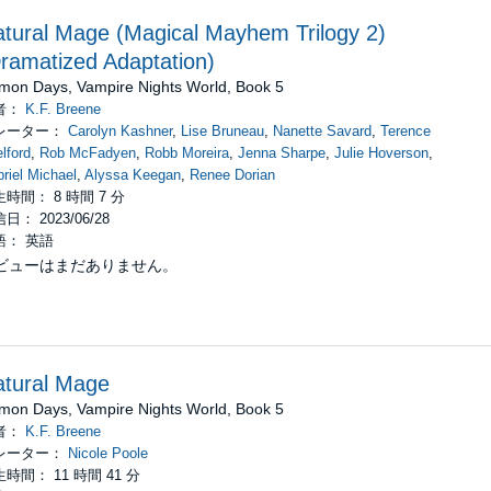
tural Mage (Magical Mayhem Trilogy 2)
ramatized Adaptation)
mon Days, Vampire Nights World, Book 5
者：
K.F. Breene
レーター：
Carolyn Kashner
,
Lise Bruneau
,
Nanette Savard
,
Terence
lford
,
Rob McFadyen
,
Robb Moreira
,
Jenna Sharpe
,
Julie Hoverson
,
riel Michael
,
Alyssa Keegan
,
Renee Dorian
時間： 8 時間 7 分
日： 2023/06/28
語： 英語
ビューはまだありません。
tural Mage
mon Days, Vampire Nights World, Book 5
者：
K.F. Breene
レーター：
Nicole Poole
時間： 11 時間 41 分