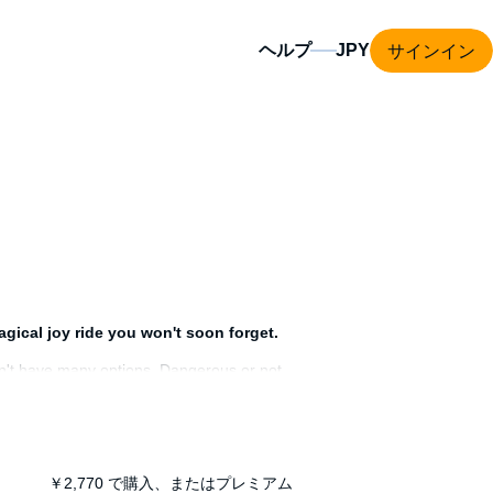
サインイン
ヘルプ
agical joy ride you won't soon forget.
don't have many options. Dangerous or not,
 I'm poor and desperate, he has offered me a
a hot elder vampire. But without any other
uth of my identity is threatened. I might
￥2,770
で購入、またはプレミアム