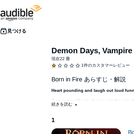
Demon Days, Vampire 
現在22 冊
1件のカスタマーレビュー
Born in Fire あらすじ・解説
Heart pounding and laugh out loud fun
Supernatural Bounty Hunter isn't the sort of
続きを読む
the job is mine. And it was going fine, unt
job. I'll have to work by his side to help s
jobs coming up, I'm stuck. As I uncover a we
1
make it out alive, only to end up in a gilded
Bo