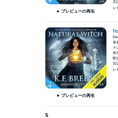
言
レ
プレビューの再生
Na
De
著
ナ
再生
配信
言
レ
プレビューの再生
5