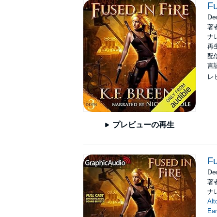
Fu
De
著
ナ
再生
配信
言
レ
プレビューの再生
Fu
De
著
ナ
Alt
Ear