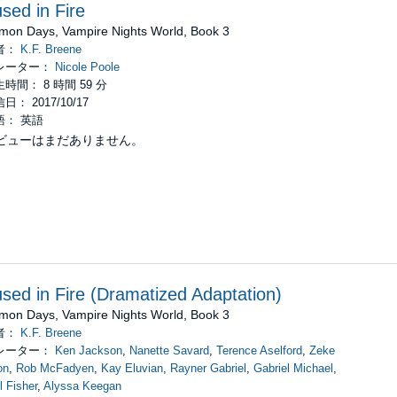
sed in Fire
mon Days, Vampire Nights World, Book 3
者：
K.F. Breene
レーター：
Nicole Poole
時間： 8 時間 59 分
日： 2017/10/17
語： 英語
ビューはまだありません。
sed in Fire (Dramatized Adaptation)
mon Days, Vampire Nights World, Book 3
者：
K.F. Breene
レーター：
Ken Jackson
,
Nanette Savard
,
Terence Aselford
,
Zeke
on
,
Rob McFadyen
,
Kay Eluvian
,
Rayner Gabriel
,
Gabriel Michael
,
l Fisher
,
Alyssa Keegan