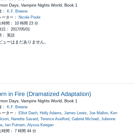
 Dawn Press, Inc.
mon Days, Vampire Nights World, Book 1
者：
K.F. Breene
レーター：
Nicole Poole
時間： 10 時間 23 分
日： 2017/05/01
語： 英語
ビューはまだありません。
rn in Fire (Dramatized Adaptation)
mon Days, Vampire Nights World, Book 1
者：
K.F. Breene
レーター：
Elliot Dash
,
Holly Adams
,
James Lewis
,
Joe Mallon
,
Ken
ckson
,
Nanette Savard
,
Terence Aselford
,
Gabriel Michael
,
Julienne
ns
,
Ian Putnam
,
Alyssa Keegan
時間： 7 時間 44 分