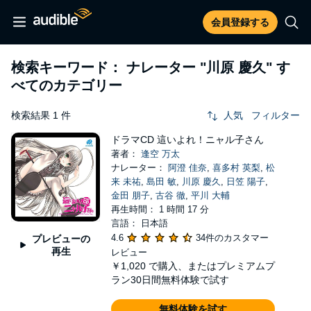
会員登録する
検索キーワード： ナレーター
"川原 慶久"
す
べてのカテゴリー
検索結果 1 件
人気
フィルター
ドラマCD 這いよれ！ニャル子さん
著者：
逢空 万太
ナレーター：
阿澄 佳奈
,
喜多村 英梨
,
松
来 未祐
,
島田 敏
,
川原 慶久
,
日笠 陽子
,
金田 朋子
,
古谷 徹
,
平川 大輔
再生時間： 1 時間 17 分
言語： 日本語
4.6
34件のカスタマー
プレビューの
再生
レビュー
￥1,020
で購入、またはプレミアムプ
ラン30日間無料体験で試す
無料体験を試す