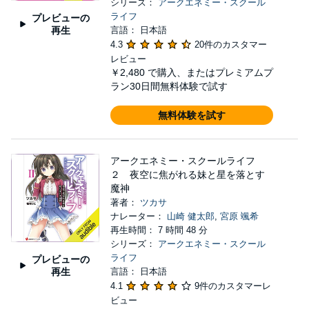
シリーズ：
アークエネミー・スクール
ライフ
プレビューの
再生
言語： 日本語
4.3
20件のカスタマー
レビュー
￥2,480
で購入、またはプレミアムプ
ラン30日間無料体験で試す
無料体験を試す
アークエネミー・スクールライフ
２ 夜空に焦がれる妹と星を落とす
魔神
著者：
ツカサ
ナレーター：
山崎 健太郎
,
宮原 颯希
再生時間： 7 時間 48 分
シリーズ：
アークエネミー・スクール
ライフ
プレビューの
再生
言語： 日本語
4.1
9件のカスタマーレ
ビュー