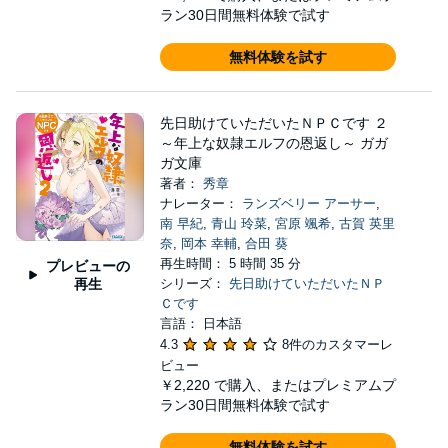
ラン30日間無料体験で試す
無料体験を試す
先日助けていただいたＮＰＣです ２
～年上な奴隷エルフの恩返し～ ガガ
ガ文庫
著者：
秀章
ナレーター：
ランズベリー アーサー
,
南 早紀
,
青山 玲菜
,
宮原 颯希
,
古賀 英里
奈
,
岡本 幸輔
,
合田 葵
再生時間： 5 時間 35 分
プレビューの
再生
シリーズ：
先日助けていただいたＮＰ
Ｃです
言語： 日本語
4.3
8件のカスタマーレ
ビュー
￥2,220
で購入、またはプレミアムプ
ラン30日間無料体験で試す
無料体験を試す