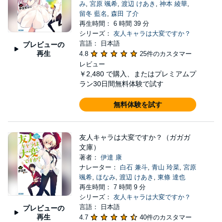
み
,
宮原 颯希
,
渡辺 けあき
,
神本 綾華
,
留冬 藍名
,
森田 了介
再生時間： 6 時間 39 分
シリーズ：
友人キャラは大変ですか？
言語： 日本語
プレビューの
再生
4.8
25件のカスタマー
レビュー
￥2,480
で購入、またはプレミアムプ
ラン30日間無料体験で試す
無料体験を試す
友人キャラは大変ですか？（ガガガ
文庫）
著者：
伊達 康
ナレーター：
白石 兼斗
,
青山 玲菜
,
宮原
颯希
,
ほなみ
,
渡辺 けあき
,
東條 達也
再生時間： 7 時間 9 分
シリーズ：
友人キャラは大変ですか？
言語： 日本語
プレビューの
再生
4.7
40件のカスタマー