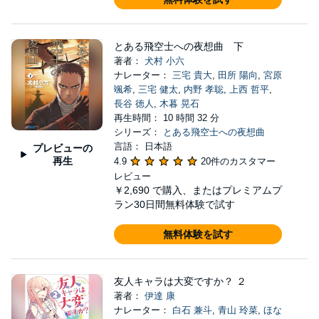
とある飛空士への夜想曲 下
著者：
犬村 小六
ナレーター：
三宅 貴大
,
田所 陽向
,
宮原
颯希
,
三宅 健太
,
内野 孝聡
,
上西 哲平
,
長谷 徳人
,
木暮 晃石
再生時間： 10 時間 32 分
シリーズ：
とある飛空士への夜想曲
言語： 日本語
プレビューの
再生
4.9
20件のカスタマー
レビュー
￥2,690
で購入、またはプレミアムプ
ラン30日間無料体験で試す
無料体験を試す
友人キャラは大変ですか？ ２
著者：
伊達 康
ナレーター：
白石 兼斗
,
青山 玲菜
,
ほな