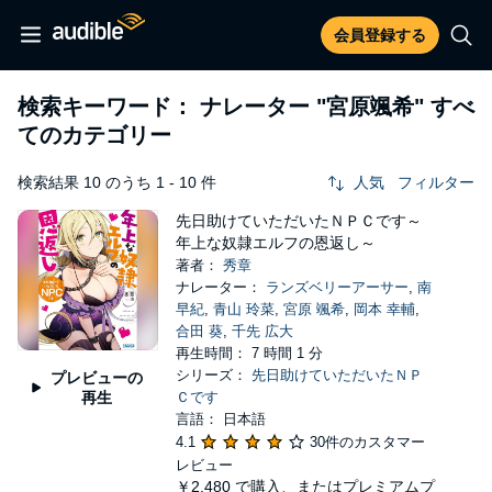
会員登録する
検索キーワード： ナレーター
"宮原颯希"
すべ
てのカテゴリー
検索結果 10 のうち 1 - 10 件
人気
フィルター
先日助けていただいたＮＰＣです～
年上な奴隷エルフの恩返し～
著者：
秀章
ナレーター：
ランズベリーアーサー
,
南
早紀
,
青山 玲菜
,
宮原 颯希
,
岡本 幸輔
,
合田 葵
,
千先 広大
再生時間： 7 時間 1 分
シリーズ：
先日助けていただいたＮＰ
プレビューの
再生
Ｃです
言語： 日本語
4.1
30件のカスタマー
レビュー
￥2,480
で購入、またはプレミアムプ