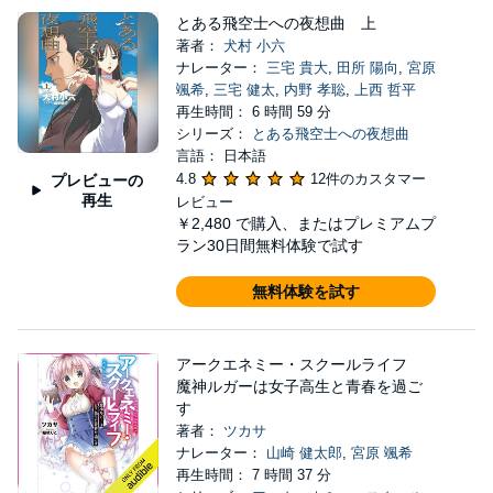
とある飛空士への夜想曲 上
著者：
犬村 小六
ナレーター：
三宅 貴大
,
田所 陽向
,
宮原
颯希
,
三宅 健太
,
内野 孝聡
,
上西 哲平
再生時間： 6 時間 59 分
シリーズ：
とある飛空士への夜想曲
言語： 日本語
4.8
12件のカスタマー
プレビューの
再生
レビュー
￥2,480
で購入、またはプレミアムプ
ラン30日間無料体験で試す
無料体験を試す
アークエネミー・スクールライフ
魔神ルガーは女子高生と青春を過ご
す
著者：
ツカサ
ナレーター：
山崎 健太郎
,
宮原 颯希
再生時間： 7 時間 37 分