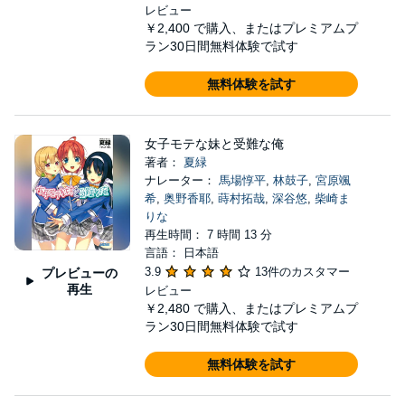
レビュー
￥2,400
で購入、またはプレミアムプ
ラン30日間無料体験で試す
無料体験を試す
女子モテな妹と受難な俺
著者：
夏緑
ナレーター：
馬場惇平
,
林鼓子
,
宮原颯
希
,
奥野香耶
,
蒔村拓哉
,
深谷悠
,
柴崎ま
りな
再生時間： 7 時間 13 分
言語： 日本語
3.9
13件のカスタマー
プレビューの
再生
レビュー
￥2,480
で購入、またはプレミアムプ
ラン30日間無料体験で試す
無料体験を試す