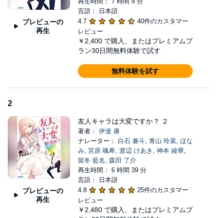
再生時間： 7 時間 9 分
言語： 日本語
4.7
40件のカスタマー
プレビューの
再生
レビュー
￥2,400
で購入、またはプレミアムプ
ラン30日間無料体験で試す
無料体験を試す
2
友人キャラは大変ですか？ ２
著者：
伊達 康
ナレーター：
白石 兼斗
,
青山 玲菜
,
ほな
み
,
宮原 颯希
,
渡辺 けあき
,
神本 綾華
,
留冬 藍名
,
森田 了介
再生時間： 6 時間 39 分
言語： 日本語
4.8
25件のカスタマー
プレビューの
再生
レビュー
￥2,480
で購入、またはプレミアムプ