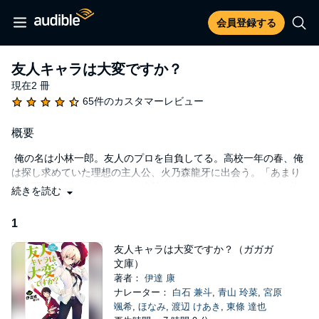
会員登録する
友人キャラは大変ですか？
現在2 冊
65件のカスタマーレビュー
概要
俺の名は小林一郎。友人のプロを自負してる。高校一年の春、俺
は探し求めていた理想の主人公、火乃森龍牙に出会う。「あまり
俺と関わらないほうがいい。小林のためにもね」あ、もうダメ惚
続きを読む
れた。最強助演ライフ開幕！
1
友人キャラは大変ですか？（ガガガ
文庫）
著者：
伊達 康
ナレーター：
白石 兼斗
,
青山 玲菜
,
宮原
颯希
,
ほなみ
,
渡辺 けあき
,
東條 達也