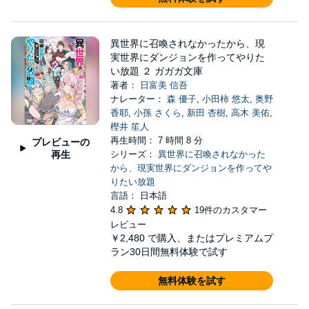
異世界に召喚されなかったから、現
実世界にダンジョンを作ってやりた
い放題 ２ ガガガ文庫
著者：
日富美 信吾
ナレーター：
森 優子
,
小田柿 悠太
,
奥野
香耶
,
小孫 さくら
,
新田 杏樹
,
高木 美佑
,
樫井 笙人
再生時間： 7 時間 8 分
プレビューの
再生
シリーズ：
異世界に召喚されなかった
から、現実世界にダンジョンを作ってや
りたい放題
言語： 日本語
4.8
19件のカスタマー
レビュー
￥2,480
で購入、またはプレミアムプ
ラン30日間無料体験で試す
無料体験を試す