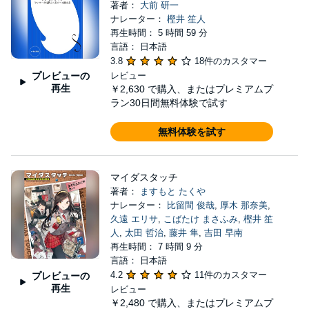
著者：
大前 研一
ナレーター：
樫井 笙人
再生時間： 5 時間 59 分
言語： 日本語
3.8
18件のカスタマー
プレビューの
レビュー
再生
￥2,630
で購入、またはプレミアムプ
ラン30日間無料体験で試す
無料体験を試す
マイダスタッチ
著者：
ますもと たくや
ナレーター：
比留間 俊哉
,
厚木 那奈美
,
久遠 エリサ
,
こばたけ まさふみ
,
樫井 笙
人
,
太田 哲治
,
藤井 隼
,
吉田 早南
再生時間： 7 時間 9 分
言語： 日本語
4.2
11件のカスタマー
プレビューの
再生
レビュー
￥2,480
で購入、またはプレミアムプ