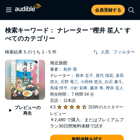
会員登録する
検索キーワード： ナレーター
"樫井 笙人"
す
べてのカテゴリー
検索結果 5 のうち 1 - 5 件
人気
フィルター
海近旅館
著者：
柏井 壽
ナレーター：
根本 圭子
,
屋代 瑠花
,
多田
啓太
,
石野 竜三
,
小田柿 悠太
,
白石 兼斗
,
馬場 惇平
,
小針 彩希
,
藤井 隼
,
樫井 笙人
再生時間： 7 時間 54 分
言語： 日本語
4.5
153件のカスタマー
プレビューの
再生
レビュー
￥2,480
で購入、またはプレミアムプ
ラン30日間無料体験で試す
無料体験を試す