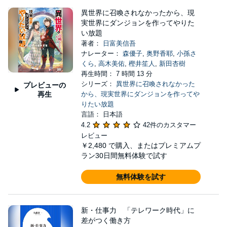
異世界に召喚されなかったから、現
実世界にダンジョンを作ってやりた
い放題
著者：
日富美信吾
ナレーター：
森優子
,
奥野香耶
,
小孫さ
くら
,
高木美佑
,
樫井笙人
,
新田杏樹
再生時間： 7 時間 13 分
シリーズ：
異世界に召喚されなかった
プレビューの
再生
から、現実世界にダンジョンを作ってや
りたい放題
言語： 日本語
4.2
42件のカスタマー
レビュー
￥2,480
で購入、またはプレミアムプ
ラン30日間無料体験で試す
無料体験を試す
新・仕事力 「テレワーク時代」に
差がつく働き方