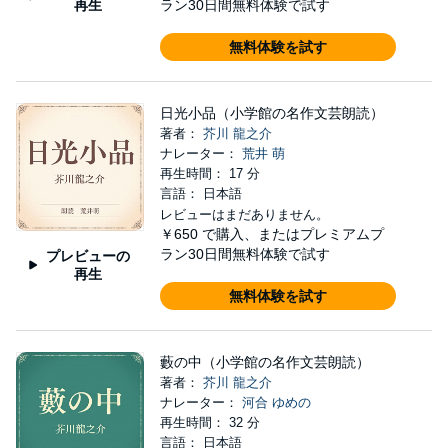
再生
ラン30日間無料体験で試す
無料体験を試す
日光小品（小学館の名作文芸朗読）
著者：
芥川 龍之介
ナレーター：
荒井 萌
再生時間： 17 分
言語： 日本語
レビューはまだありません。
￥650
で購入、またはプレミアムプ
ラン30日間無料体験で試す
プレビューの
再生
無料体験を試す
藪の中（小学館の名作文芸朗読）
著者：
芥川 龍之介
ナレーター：
河合 ゆめの
再生時間： 32 分
言語： 日本語