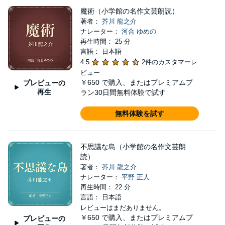
魔術（小学館の名作文芸朗読）
著者：
芥川 龍之介
ナレーター：
河合 ゆめの
再生時間： 25 分
言語： 日本語
4.5
2件のカスタマーレ
ビュー
￥650
で購入、またはプレミアムプ
プレビューの
再生
ラン30日間無料体験で試す
無料体験を試す
不思議な島（小学館の名作文芸朗
読）
著者：
芥川 龍之介
ナレーター：
平野 正人
再生時間： 22 分
言語： 日本語
レビューはまだありません。
￥650
で購入、またはプレミアムプ
プレビューの