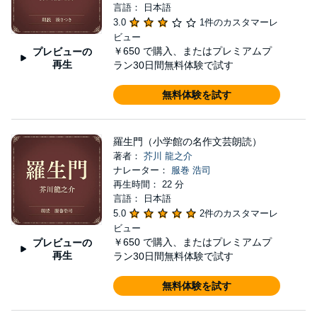
言語： 日本語
3.0
1件のカスタマーレ
ビュー
￥650
で購入、またはプレミアムプ
プレビューの
再生
ラン30日間無料体験で試す
無料体験を試す
羅生門（小学館の名作文芸朗読）
著者：
芥川 龍之介
ナレーター：
服巻 浩司
再生時間： 22 分
言語： 日本語
5.0
2件のカスタマーレ
ビュー
￥650
で購入、またはプレミアムプ
プレビューの
再生
ラン30日間無料体験で試す
無料体験を試す