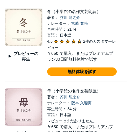
冬（小学館の名作文芸朗読）
著者：
芥川 龍之介
ナレーター：
宮崎 寛務
再生時間： 21 分
言語： 日本語
4.5
2件のカスタマーレ
ビュー
￥650
で購入、またはプレミアムプ
プレビューの
再生
ラン30日間無料体験で試す
無料体験を試す
母（小学館の名作文芸朗読）
著者：
芥川 龍之介
ナレーター：
阪本 久瑠実
再生時間： 34 分
言語： 日本語
レビューはまだありません。
￥650
で購入、またはプレミアムプ