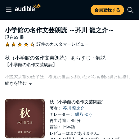
会員登録する
小学館の名作文芸朗読 ～芥川 龍之介～
現在69 冊
37件のカスタマーレビュー
秋（小学館の名作文芸朗読） あらすじ・解説
【小学館の名作文芸朗読】
小説家志望の信子は、従兄の俊吉を想いながらも別の男と結婚し
た。妹の照子が俊吉を好きなことを知り、身を引いたのだ。だ
続きを読む
が、信子の結婚生活は幸福が続かなかった。一方、照子は俊吉と
結婚。信子はある日、妹夫婦の新居を訪問した。姉妹は久しぶり
の対面に感激するのだが･･･。姉妹と従兄それぞれの想いが交錯す
秋（小学館の名作文芸朗読）
る三角関係を描いた、恋愛心理小説の傑作。
著者：
芥川 龍之介
ナレーター：
紺乃 ゆう
Public Domain (P)エイトリンクス
再生時間： 48 分
言語： 日本語
レビューはまだありません。