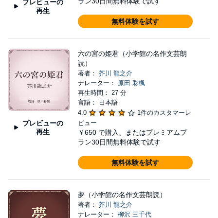
ラン30日間無料体験で試す
プレビューの
再生
無料体験を試す
六の宮の姫君（小学館の名作文芸朗
読）
著者：
芥川 龍之介
ナレーター：
原田 彩楓
再生時間： 27 分
言語： 日本語
4.0
1件のカスタマーレ
プレビューの
ビュー
再生
￥650
で購入、またはプレミアムプ
ラン30日間無料体験で試す
無料体験を試す
夢（小学館の名作文芸朗読）
著者：
芥川 龍之介
ナレーター：
柳沢 三千代