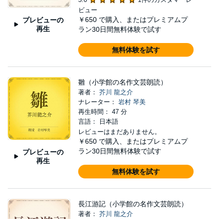
ビュー
￥650
で購入、またはプレミアムプ
プレビューの
再生
ラン30日間無料体験で試す
無料体験を試す
雛（小学館の名作文芸朗読）
著者：
芥川 龍之介
ナレーター：
岩村 琴美
再生時間： 47 分
言語： 日本語
レビューはまだありません。
￥650
で購入、またはプレミアムプ
ラン30日間無料体験で試す
プレビューの
再生
無料体験を試す
長江游記（小学館の名作文芸朗読）
著者：
芥川 龍之介