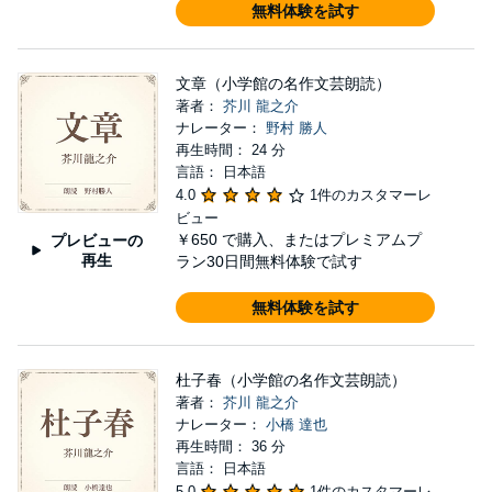
無料体験を試す
文章（小学館の名作文芸朗読）
著者：
芥川 龍之介
ナレーター：
野村 勝人
再生時間： 24 分
言語： 日本語
4.0
1件のカスタマーレ
ビュー
￥650
で購入、またはプレミアムプ
プレビューの
再生
ラン30日間無料体験で試す
無料体験を試す
杜子春（小学館の名作文芸朗読）
著者：
芥川 龍之介
ナレーター：
小橋 達也
再生時間： 36 分
言語： 日本語
5.0
1件のカスタマーレ