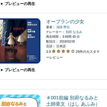
プレビューの再生
オーブランの少女
著者：
深緑 野分
ナレーター：
別府 なるみ
再生時間： 9 時間 40 分
配信日： 2019/02/28
言語： 日本語
3.9
29件のカスタマ
ーレビュー
プレビューの再生
＃001前編 別府なるみと
土師亜文（はし あふみ）