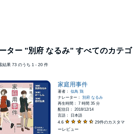
レーター
"別府 なるみ"
すべてのカテゴ
結果 73 のうち 1 - 20 件
家庭用事件
著者：
似鳥 鶏
ナレーター：
別府 なるみ
再生時間： 7 時間 35 分
配信日： 2018/12/14
言語： 日本語
4.6
29件のカスタマ
ーレビュー