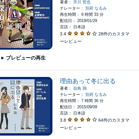
著者：
市川 哲也
ナレーター：
別府 なるみ
再生時間： 9 時間 33 分
配信日： 2019/01/29
言語： 日本語
3.4
28件のカスタマ
ーレビュー
プレビューの再生
理由あって冬に出る
著者：
似鳥 鶏
ナレーター：
別府 なるみ
再生時間： 7 時間 36 分
配信日： 2015/09/09
言語： 日本語
3.8
64件のカスタマ
ーレビュー