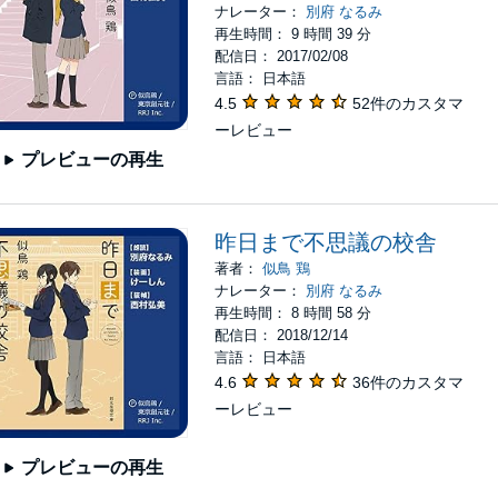
ナレーター：
別府 なるみ
再生時間： 9 時間 39 分
配信日： 2017/02/08
言語： 日本語
4.5
52件のカスタマ
ーレビュー
プレビューの再生
昨日まで不思議の校舎
著者：
似鳥 鶏
ナレーター：
別府 なるみ
再生時間： 8 時間 58 分
配信日： 2018/12/14
言語： 日本語
4.6
36件のカスタマ
ーレビュー
プレビューの再生