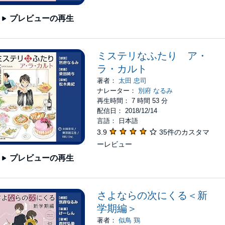
プレビューの再生
ミステリなふたり ア・
ラ・カルト
著者：
太田 忠司
ナレーター：
別府 なるみ
再生時間： 7 時間 53 分
配信日： 2018/12/14
言語： 日本語
3.9
35件のカスタマ
ーレビュー
プレビューの再生
さよならの次にくる＜新
学期編＞
著者：
似鳥 鶏