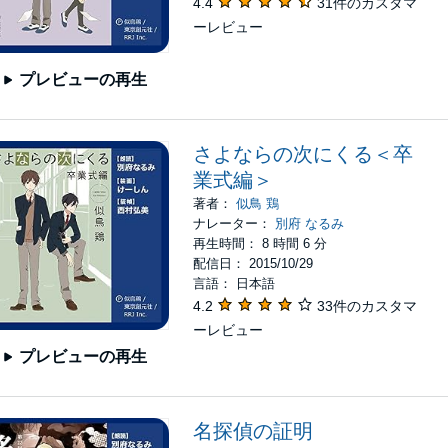
4.4
31件のカスタマ
ーレビュー
プレビューの再生
さよならの次にくる＜卒
業式編＞
著者：
似鳥 鶏
ナレーター：
別府 なるみ
再生時間： 8 時間 6 分
配信日： 2015/10/29
言語： 日本語
4.2
33件のカスタマ
ーレビュー
プレビューの再生
名探偵の証明