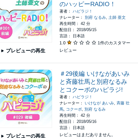
のハッピーRADIO！
著者：
ハピラジ！
ナレーター：
別府 なるみ
,
土師 亜文
再生時間： 42 分
配信日： 2018/05/15
言語： 日本語
1.0
1件のカスタマー
レビュー
プレビューの再生
＃29後編 いけながあいみ
と斉藤壮馬と別府なるみ
とコクーボのハピラジ!
著者：
ハピラジ！
ナレーター：
いけなが あいみ
,
斉藤 壮
馬
,
コクーボ
,
別府 なるみ
再生時間： 42 分
配信日： 2018/05/16
言語： 日本語
レビューはまだありません。
プレビューの再生