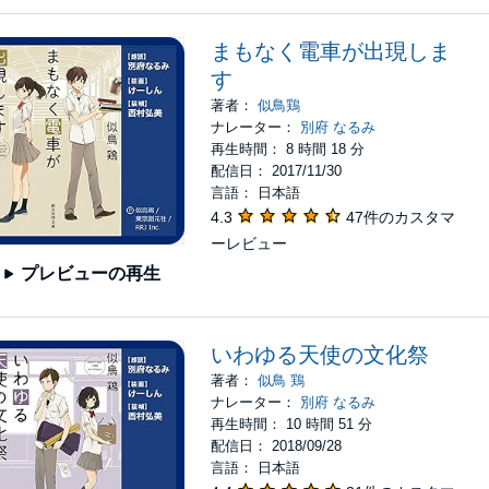
まもなく電車が出現しま
す
著者：
似鳥鶏
ナレーター：
別府 なるみ
再生時間： 8 時間 18 分
配信日： 2017/11/30
言語： 日本語
4.3
47件のカスタマ
ーレビュー
プレビューの再生
いわゆる天使の文化祭
著者：
似鳥 鶏
ナレーター：
別府 なるみ
再生時間： 10 時間 51 分
配信日： 2018/09/28
言語： 日本語