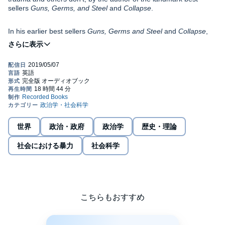
sellers
Guns, Germs, and Steel
and
Collapse
.
In his earlier best sellers
Guns, Germs and Steel
and
Collapse
,
Jared Diamond transformed our understanding of what makes
civilizations rise and fall. Now, in the final audiobook in this
monumental trilogy, he reveals how successful nations recover
from crisis through selective change - a coping mechanism more
commonly associated with personal trauma.
In a dazzling comparative study, Diamond shows us how seven
countries have survived defining upheavals in the recent past -
from US Commodore Perry's arrival in Japan to the Soviet
invasion of Finland to Pinochet's regime in Chile - through a
process of painful self-appraisal and adaptation, and he identifies
patterns in the way that these distinct nations recovered from
世界
政治・政府
政治学
歴史・理論
Adding a psychological dimension to the awe-inspiring grasp of
calamity. Looking ahead to the future, he investigates whether the
history, geography, economics, and anthropology that marks all
US and the world are squandering their natural advantages on a
社会における暴力
社会科学
Diamond's work,
Upheaval
reveals how both nations and
path toward political conflict and decline. Or can we still learn
individuals can become more resilient. The result is an audiobook
from the lessons of the past?
that is epic, urgent, and groundbreaking.
©2019 Jared Diamond (P)2019 Recorded Books
こちらもおすすめ