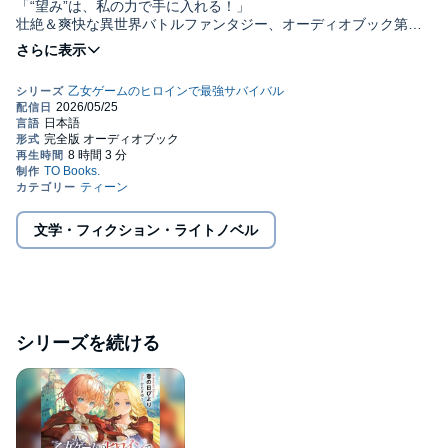
「“望み”は、私の力で手に入れる！」
壮絶＆爽快な異世界バトルファンタジー、オーディオブック第４
巻！
書き下ろし番外編２本収録！
【あらすじ】
二年ぶりの盟友・王女エレーナの姿に、アーリシアは微笑んだ。
冒険者パーティ“虹色の剣”に加入したことで、王族である彼女の護
衛を引き受けることになったのだ。行き先は、精霊から加護（ギ
フト）を得られるという大規模な離島ダンジョン。だが、乗り込
んだ大型船で、乙女ゲームの主人公と三人の悪役令嬢が一堂に会
することに!? 死亡ルートから逃れたいクララ。破滅的な力を欲
するカルラ。国の安寧を願うエレーナ。そして、我が道を切り開
文学・フィクション・ライトノベル
く主人公（ヒロイン）アリア。それぞれの宿命（シナリオ）を背
負った少女たちを乗せ、船は迷宮へと出発する！「“望み”は、私の
力で手に入れる！」 壮絶＆爽快な異世界バトルファンタジー第
４巻！©2022 Harunohi Biyori (P)TO Books.
シリーズを続ける