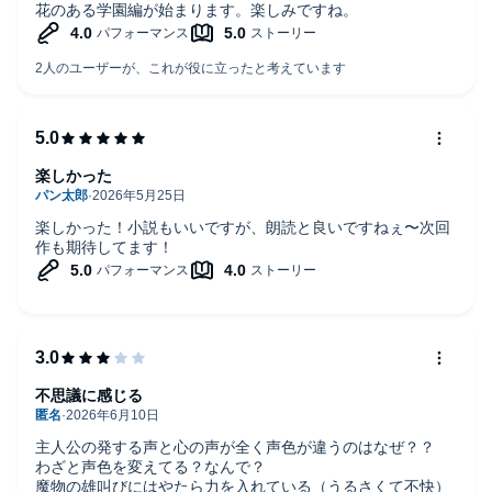
花のある学園編が始まります。楽しみですね。
楽しかった
楽しかった！小説もいいですが、朗読と良いですねぇ〜次回
作も期待してます！
不思議に感じる
主人公の発する声と心の声が全く声色が違うのはなぜ？？
わざと声色を変えてる？なんで？
魔物の雄叫びにはやたら力を入れている（うるさくて不快）