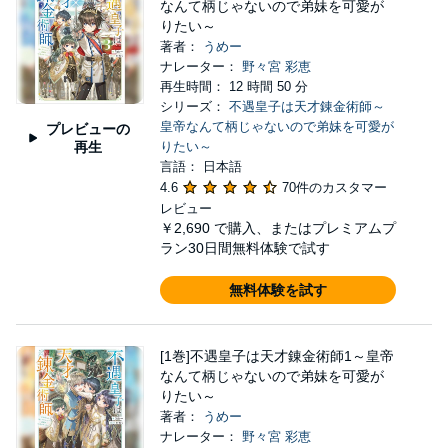
なんて柄じゃないので弟妹を可愛が
りたい～
著者：
うめー
ナレーター：
野々宮 彩恵
再生時間： 12 時間 50 分
シリーズ：
不遇皇子は天才錬金術師～
皇帝なんて柄じゃないので弟妹を可愛が
プレビューの
再生
りたい～
言語： 日本語
4.6
70件のカスタマー
レビュー
￥2,690
で購入、またはプレミアムプ
ラン30日間無料体験で試す
無料体験を試す
[1巻]不遇皇子は天才錬金術師1～皇帝
なんて柄じゃないので弟妹を可愛が
りたい～
著者：
うめー
ナレーター：
野々宮 彩恵