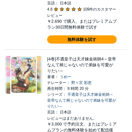
言語： 日本語
4.8
109件のカスタマー
レビュー
￥2,690
で購入、またはプレミアムプ
ラン30日間無料体験で試す
無料体験を試す
[4巻]不遇皇子は天才錬金術師4～皇帝
なんて柄じゃないので弟妹を可愛が
りたい～
著者：
うめー
ナレーター：
野々宮 彩恵
再生時間： 8 時間 20 分
シリーズ：
不遇皇子は天才錬金術師～
皇帝なんて柄じゃないので弟妹を可愛が
りたい～
言語： 日本語
レビューはまだありません。
￥3,000
で予約注文、またはプレミア
ムプランの無料体験を始めて配信後