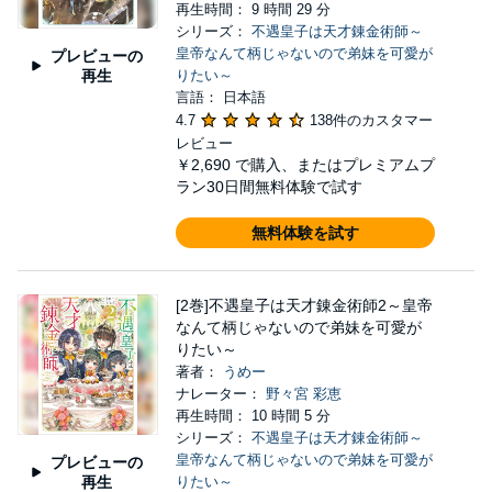
再生時間： 9 時間 29 分
シリーズ：
不遇皇子は天才錬金術師～
皇帝なんて柄じゃないので弟妹を可愛が
プレビューの
再生
りたい～
言語： 日本語
4.7
138件のカスタマー
レビュー
￥2,690
で購入、またはプレミアムプ
ラン30日間無料体験で試す
無料体験を試す
[2巻]不遇皇子は天才錬金術師2～皇帝
なんて柄じゃないので弟妹を可愛が
りたい～
著者：
うめー
ナレーター：
野々宮 彩恵
再生時間： 10 時間 5 分
シリーズ：
不遇皇子は天才錬金術師～
皇帝なんて柄じゃないので弟妹を可愛が
プレビューの
再生
りたい～