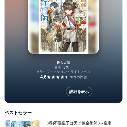
最も人気
[3巻]不遇皇子は天才錬金術
詳細を表示
ベストセラー
[3巻]不遇皇子は天才錬金術師3～皇帝