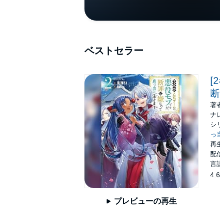
ベストセラー
[
断
著
ナ
シ
っ
再生
配信
言
4.6
プレビューの再生