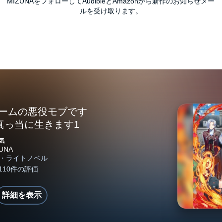
MIZUNAをフォローしてAudibleとAmazonから新作のお知らせメー
ルを受け取ります。
ゲームの悪役モブです
真っ当に生きます1
気
詳細を表示