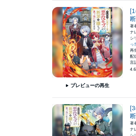
[
断
著
ナ
シ
っ
再生
配信
言
4.6
プレビューの再生
[
断
著
ナ
シ