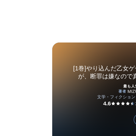
[1巻]やり込んだ乙女
が、断罪は嫌なので
最も人