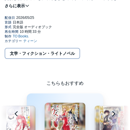
の荒稼ぎファンタジー開幕！
書き下ろし番外編巻末収録！
「やっぱり裕福な平民がベストな選択肢かしら？」
バリバリの商社マンから転生したサラは、引き取られた先の侯爵
家で作戦を練っていた。歓迎されない居候のままでは将来、平民
出と蔑まれる貴族の後妻が関の山。よし、太い実家（侯爵家）の
恩恵は享受しつつ、独立資金を貯めるまで辺境領（田舎）に戦略
的撤退だ。そう思っていたのに……領地は横領により経営破綻寸
文学・フィクション・ライトノベル
前だった!? 大事なパトロンの危機を前に、猫なんてかぶってい
られない。城に埋もれていた錬金術の資料をエサに有用人材をヘ
ッドハンティングし、ギルドを脅して鉱山を開拓させ収入源を確
保。年上たちにビビられながら領地立て直しに奮闘する。やが
て、８歳にして侯爵も顎で使う大商家への道を歩み始めるのであ
った……。
こちらもおすすめ
身内も大人も貴族も、みんなまとめて手玉に取る！ 金儲けまっ
しぐら!? やり手少女の荒稼ぎファンタジー！©2024 Alice
Nishizaki (P)TO Books.