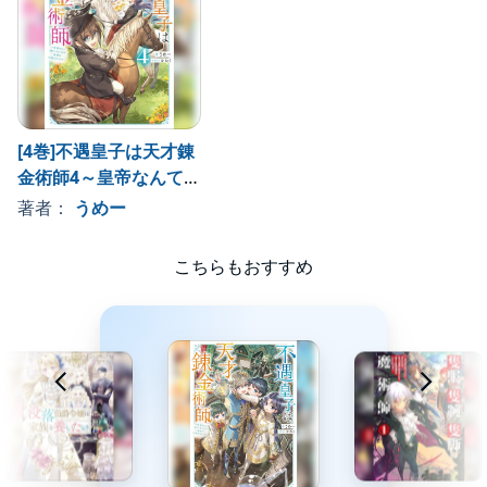
[4巻]不遇皇子は天才錬
金術師4～皇帝なんて柄
じゃないので弟妹を可
著者：
うめー
愛がりたい～
こちらもおすすめ