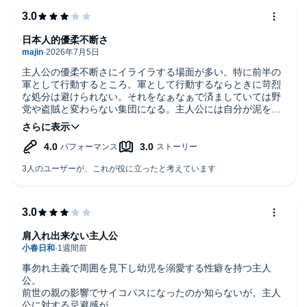
日本人的優柔不断さ
主人公の優柔不断さにイライラする場面が多い。特に前半の
軍として行動するところ。軍として行動するならときに苛烈
な処分は避けられない。それをなぁなぁで済ましていては野
党や盗賊と変わらない集団になる。主人公には自分が泥を被
ってでも死罪を含む厳しい処分をして欲しかった。作者が軍
について知識が無いためだろうが非常に残念。実際の軍にお
いて命令違反は重罪。その他にも主人公の判断基準が常に
「波風立てたくない」というものでいちいち目立ちたくない
ムーブをするから優柔不断さにイライラする人には勧めな
い。
肩入れ出来ない主人公
事勿れ主義で周囲を見下し幼児を溺愛する性癖を持つ主人
公。
前世の親の影響でサイコパスになったのか知らないが、主人
公に対する忌避感が…。