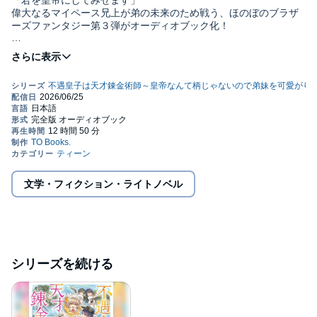
「君を皇帝にしてみせます」
偉大なるマイペース兄上が弟の未来のため戦う、ほのぼのブラザ
ーズファンタジー第３弾がオーディオブック化！
ある日、辺境の小競り合いに帝国も軍を出すべきだと話が持ちあ
がった。
貴族にとって全く旨味はない派兵の矢面に立たされ、排除されそ
うなのは──公爵達にとって邪魔者なアーシャ。
当の彼は、今の立場では弟達と楽しく暮らしていける保証もない
ので、策略にはまるフリで実績を作ることに！
敵は、不出来な将軍を現場指揮官にしたうえ、兵数を絞りバラバ
ラの軍を当てがい、
アーシャが戻ってこられないよう徹底的に手を回してくる。
だが、天才錬金術師にはそんなことをものともしない、
軍をまとめあげ、国際問題を解決する秘策があって？
文学・フィクション・ライトノベル
偉大なるマイペース兄上が弟との未来のため戦場へ！
ほのぼのブラザーズファンタジー第３弾！©2024 Umee (P)TO
Books.
シリーズを続ける