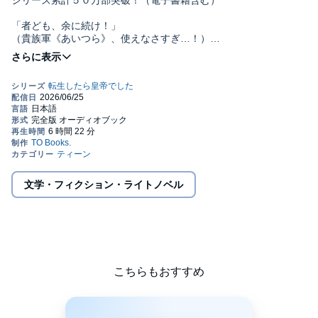
シリーズ累計５０万部突破！（電子書籍含む）
「者ども、余に続け！」
（貴族軍《あいつら》、使えなさすぎ…！）
元エスプリ幼帝の痛快王政サバイバルファンタジー第１０弾、オ
ーディオブック化！
【あらすじ】
皇国との全面戦争、ついに勃発！
帝国の威信にかけて敗北は許されない。周辺諸国を屈服させ国内
も新体制としたカーマインは、国内外から総勢２０万超の兵を動
員し親征へと乗り出す。
各都市はろくに抵抗せず敵軍は後退を続けるばかり。ようやく始
文学・フィクション・ライトノベル
まった会戦でも兵力差で優位は揺るがないと思いきや……右翼が
開幕早々に壊滅⁉
魔法による濃霧を利用し、こちらの弱点である寄せ集めの貴族軍
が強襲されたのだ。
中央本隊がこのまま側面を突かれれば総崩れの危険すらある。こ
の劣勢を覆すには――虎の子の皇帝直轄軍で以て敵を打ち破るほ
か道はない！
こちらもおすすめ
「者ども、余に続け！」
（貴族軍《あいつら》、使えなさすぎ…！）
元エスプリ幼帝の痛快王政サバイバルファンタジー第１０弾！