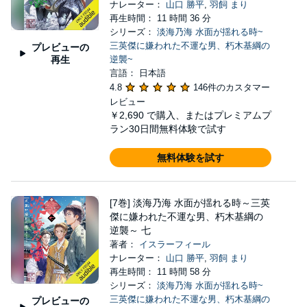
ナレーター：
山口 勝平
,
羽飼 まり
再生時間： 11 時間 36 分
シリーズ：
淡海乃海 水面が揺れる時~
三英傑に嫌われた不運な男、朽木基綱の
プレビューの
再生
逆襲~
言語： 日本語
4.8
146件のカスタマー
レビュー
￥2,690
で購入、またはプレミアムプ
ラン30日間無料体験で試す
無料体験を試す
[7巻] 淡海乃海 水面が揺れる時～三英
傑に嫌われた不運な男、朽木基綱の
逆襲～ 七
著者：
イスラーフィール
ナレーター：
山口 勝平
,
羽飼 まり
再生時間： 11 時間 58 分
シリーズ：
淡海乃海 水面が揺れる時~
三英傑に嫌われた不運な男、朽木基綱の
プレビューの