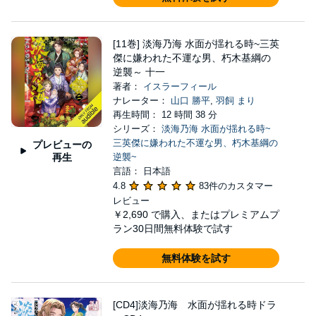
[11巻] 淡海乃海 水面が揺れる時~三英
傑に嫌われた不運な男、朽木基綱の
逆襲～ 十一
著者：
イスラーフィール
ナレーター：
山口 勝平
,
羽飼 まり
再生時間： 12 時間 38 分
シリーズ：
淡海乃海 水面が揺れる時~
三英傑に嫌われた不運な男、朽木基綱の
プレビューの
再生
逆襲~
言語： 日本語
4.8
83件のカスタマー
レビュー
￥2,690
で購入、またはプレミアムプ
ラン30日間無料体験で試す
無料体験を試す
[CD4]淡海乃海 水面が揺れる時ドラ