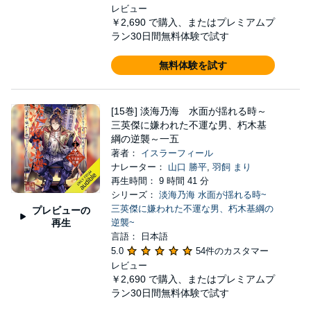
レビュー
￥2,690
で購入、またはプレミアムプ
ラン30日間無料体験で試す
無料体験を試す
[15巻] 淡海乃海 水面が揺れる時～
三英傑に嫌われた不運な男、朽木基
綱の逆襲～一五
著者：
イスラーフィール
ナレーター：
山口 勝平
,
羽飼 まり
再生時間： 9 時間 41 分
シリーズ：
淡海乃海 水面が揺れる時~
三英傑に嫌われた不運な男、朽木基綱の
プレビューの
再生
逆襲~
言語： 日本語
5.0
54件のカスタマー
レビュー
￥2,690
で購入、またはプレミアムプ
ラン30日間無料体験で試す