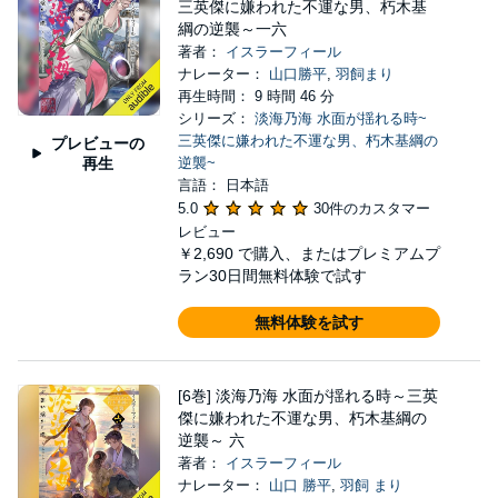
三英傑に嫌われた不運な男、朽木基
綱の逆襲～一六
著者：
イスラーフィール
ナレーター：
山口勝平
,
羽飼まり
再生時間： 9 時間 46 分
シリーズ：
淡海乃海 水面が揺れる時~
三英傑に嫌われた不運な男、朽木基綱の
プレビューの
再生
逆襲~
言語： 日本語
5.0
30件のカスタマー
レビュー
￥2,690
で購入、またはプレミアムプ
ラン30日間無料体験で試す
無料体験を試す
[6巻] 淡海乃海 水面が揺れる時～三英
傑に嫌われた不運な男、朽木基綱の
逆襲～ 六
著者：
イスラーフィール
ナレーター：
山口 勝平
,
羽飼 まり