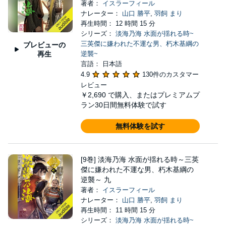
著者：
イスラーフィール
ナレーター：
山口 勝平
,
羽飼 まり
再生時間： 12 時間 15 分
シリーズ：
淡海乃海 水面が揺れる時~
三英傑に嫌われた不運な男、朽木基綱の
プレビューの
再生
逆襲~
言語： 日本語
4.9
130件のカスタマー
レビュー
￥2,690
で購入、またはプレミアムプ
ラン30日間無料体験で試す
無料体験を試す
[9巻] 淡海乃海 水面が揺れる時～三英
傑に嫌われた不運な男、朽木基綱の
逆襲～ 九
著者：
イスラーフィール
ナレーター：
山口 勝平
,
羽飼 まり
再生時間： 11 時間 15 分
シリーズ：
淡海乃海 水面が揺れる時~