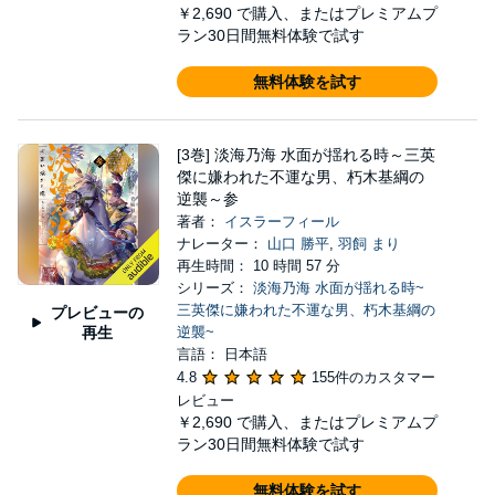
￥2,690
で購入、またはプレミアムプ
ラン30日間無料体験で試す
無料体験を試す
[3巻] 淡海乃海 水面が揺れる時～三英
傑に嫌われた不運な男、朽木基綱の
逆襲～参
著者：
イスラーフィール
ナレーター：
山口 勝平
,
羽飼 まり
再生時間： 10 時間 57 分
シリーズ：
淡海乃海 水面が揺れる時~
三英傑に嫌われた不運な男、朽木基綱の
プレビューの
再生
逆襲~
言語： 日本語
4.8
155件のカスタマー
レビュー
￥2,690
で購入、またはプレミアムプ
ラン30日間無料体験で試す
無料体験を試す