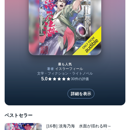
最も人気
[16巻] 淡海乃海 水面が揺
詳細を表示
ベストセラー
[16巻] 淡海乃海 水面が揺れる時～