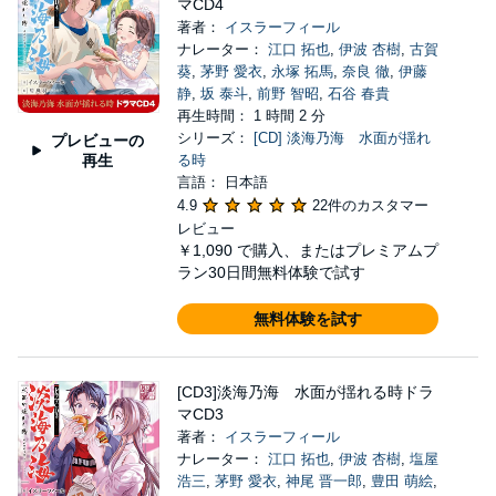
マCD4
著者：
イスラーフィール
ナレーター：
江口 拓也
,
伊波 杏樹
,
古賀
葵
,
茅野 愛衣
,
永塚 拓馬
,
奈良 徹
,
伊藤
静
,
坂 泰斗
,
前野 智昭
,
石谷 春貴
再生時間： 1 時間 2 分
シリーズ：
[CD] 淡海乃海 水面が揺れ
プレビューの
再生
る時
言語： 日本語
4.9
22件のカスタマー
レビュー
￥1,090
で購入、またはプレミアムプ
ラン30日間無料体験で試す
無料体験を試す
[CD3]淡海乃海 水面が揺れる時ドラ
マCD3
著者：
イスラーフィール
ナレーター：
江口 拓也
,
伊波 杏樹
,
塩屋
浩三
,
茅野 愛衣
,
神尾 晋一郎
,
豊田 萌絵
,