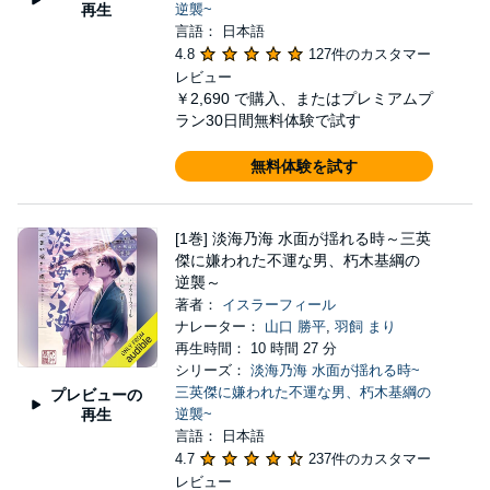
再生
逆襲~
言語： 日本語
4.8
127件のカスタマー
レビュー
￥2,690
で購入、またはプレミアムプ
ラン30日間無料体験で試す
無料体験を試す
[1巻] 淡海乃海 水面が揺れる時～三英
傑に嫌われた不運な男、朽木基綱の
逆襲～
著者：
イスラーフィール
ナレーター：
山口 勝平
,
羽飼 まり
再生時間： 10 時間 27 分
シリーズ：
淡海乃海 水面が揺れる時~
三英傑に嫌われた不運な男、朽木基綱の
プレビューの
再生
逆襲~
言語： 日本語
4.7
237件のカスタマー
レビュー