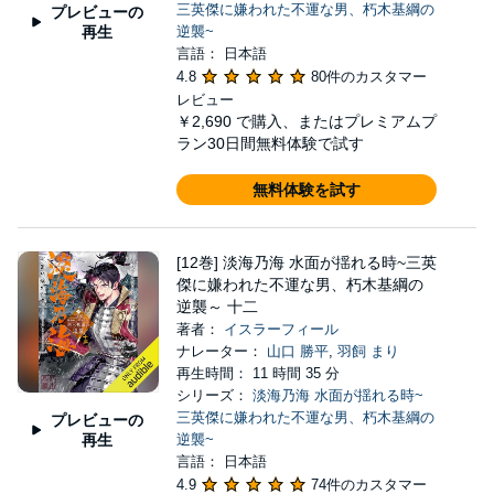
三英傑に嫌われた不運な男、朽木基綱の
プレビューの
再生
逆襲~
言語： 日本語
4.8
80件のカスタマー
レビュー
￥2,690
で購入、またはプレミアムプ
ラン30日間無料体験で試す
無料体験を試す
[12巻] 淡海乃海 水面が揺れる時~三英
傑に嫌われた不運な男、朽木基綱の
逆襲～ 十二
著者：
イスラーフィール
ナレーター：
山口 勝平
,
羽飼 まり
再生時間： 11 時間 35 分
シリーズ：
淡海乃海 水面が揺れる時~
三英傑に嫌われた不運な男、朽木基綱の
プレビューの
再生
逆襲~
言語： 日本語
4.9
74件のカスタマー