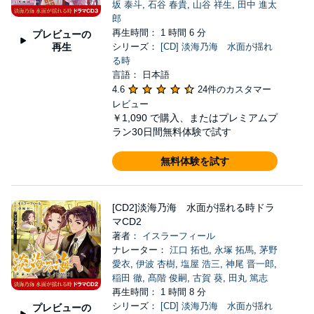
坂 泰斗
,
石谷 春貴
,
山谷 祥生
,
田中 進太
郎
再生時間： 1 時間 6 分
プレビューの
再生
シリーズ：
[CD] 淡海乃海 水面が揺れ
る時
言語： 日本語
4.6
24件のカスタマー
レビュー
￥1,090
で購入、またはプレミアムプ
ラン30日間無料体験で試す
無料体験を試す
[CD2]淡海乃海 水面が揺れる時ドラ
マCD2
著者：
イスラーフィール
ナレーター：
江口 拓也
,
永塚 拓馬
,
茅野
愛衣
,
伊波 杏樹
,
塩屋 浩三
,
神尾 晋一郎
,
稲田 徹
,
髙階 俊嗣
,
古賀 葵
,
田丸 篤志
再生時間： 1 時間 8 分
シリーズ：
[CD] 淡海乃海 水面が揺れ
プレビューの