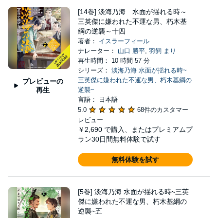
[14巻] 淡海乃海 水面が揺れる時～
三英傑に嫌われた不運な男、朽木基
綱の逆襲～十四
著者：
イスラーフィール
ナレーター：
山口 勝平
,
羽飼 まり
再生時間： 10 時間 57 分
シリーズ：
淡海乃海 水面が揺れる時~
三英傑に嫌われた不運な男、朽木基綱の
プレビューの
再生
逆襲~
言語： 日本語
5.0
68件のカスタマー
レビュー
￥2,690
で購入、またはプレミアムプ
ラン30日間無料体験で試す
無料体験を試す
[5巻] 淡海乃海 水面が揺れる時~三英
傑に嫌われた不運な男、朽木基綱の
逆襲~五