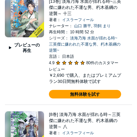
[13巻] 淡海乃海 水面が揺れる時~三英
傑に嫌われた不運な男、朽木基綱の
逆襲～ 十三
著者：
イスラーフィール
ナレーター：
山口 勝平
,
羽飼 まり
再生時間： 10 時間 52 分
シリーズ：
淡海乃海 水面が揺れる時~
三英傑に嫌われた不運な男、朽木基綱の
プレビューの
再生
逆襲~
言語： 日本語
4.9
80件のカスタマー
レビュー
￥2,690
で購入、またはプレミアムプ
ラン30日間無料体験で試す
無料体験を試す
[8巻] 淡海乃海 水面が揺れる時～三英
傑に嫌われた不運な男、朽木基綱の
逆襲～ 八
著者：
イスラーフィール