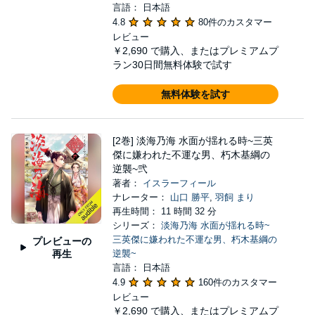
言語： 日本語
4.8
80件のカスタマー
レビュー
￥2,690
で購入、またはプレミアムプ
ラン30日間無料体験で試す
無料体験を試す
[2巻] 淡海乃海 水面が揺れる時~三英
傑に嫌われた不運な男、朽木基綱の
逆襲~弐
著者：
イスラーフィール
ナレーター：
山口 勝平
,
羽飼 まり
再生時間： 11 時間 32 分
シリーズ：
淡海乃海 水面が揺れる時~
三英傑に嫌われた不運な男、朽木基綱の
プレビューの
再生
逆襲~
言語： 日本語
4.9
160件のカスタマー
レビュー
￥2,690
で購入、またはプレミアムプ