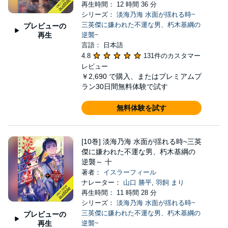
再生時間： 12 時間 36 分
シリーズ：
淡海乃海 水面が揺れる時~
三英傑に嫌われた不運な男、朽木基綱の
プレビューの
再生
逆襲~
言語： 日本語
4.8
131件のカスタマー
レビュー
￥2,690
で購入、またはプレミアムプ
ラン30日間無料体験で試す
無料体験を試す
[10巻] 淡海乃海 水面が揺れる時~三英
傑に嫌われた不運な男、朽木基綱の
逆襲～ 十
著者：
イスラーフィール
ナレーター：
山口 勝平
,
羽飼 まり
再生時間： 11 時間 28 分
シリーズ：
淡海乃海 水面が揺れる時~
三英傑に嫌われた不運な男、朽木基綱の
プレビューの
再生
逆襲~