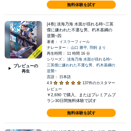
無料体験を試す
[4巻] 淡海乃海 水面が揺れる時~三英
傑に嫌われた不運な男、朽木基綱の
逆襲~四
著者：
イスラーフィール
ナレーター：
山口 勝平
,
羽飼 まり
再生時間： 11 時間 16 分
シリーズ：
淡海乃海 水面が揺れる時~
三英傑に嫌われた不運な男、朽木基綱の
プレビューの
再生
逆襲~
言語： 日本語
4.9
137件のカスタマー
レビュー
￥2,690
で購入、またはプレミアムプ
ラン30日間無料体験で試す
無料体験を試す