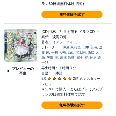
ラン30日間無料体験で試す
無料体験を試す
[CD]羽林、乱世を翔る ドラマCD ～
異伝 淡海乃海～
著者：
イスラーフィール
ナレーター：
伊瀬 茉莉也
,
田中 美海
,
遠
藤 綾
,
平川 大輔
,
西山 宏太朗
,
阪口 大
助
,
笠間 淳
,
鳥海 浩輔
,
家中 宏
,
神尾 晋
一郎
再生時間： 1 時間 3 分
プレビューの
再生
言語： 日本語
5.0
28件のカスタマー
レビュー
￥1,760
で購入、またはプレミアムプ
ラン30日間無料体験で試す
無料体験を試す