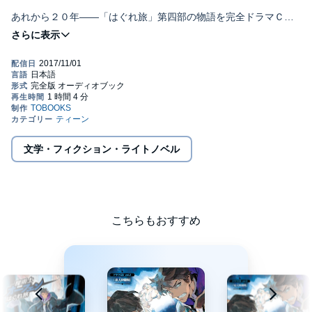
あれから２０年――「はぐれ旅」第四部の物語を完全ドラマＣＤ
化！
森久保祥太郎、飯塚雅弓ほか豪華声優陣が集結!!
■CAST
オーフェン・フィンランディ：森久保祥太郎
マヨール・マクレディ：梶裕貴
クリーオウ・フィンランディ：飯塚雅弓
ベイジット・パッキンガム：松井恵理子
イシリーン：内田彩
文学・フィクション・ライトノベル
イザベラ・スイートハート：佐藤利奈
ラッツベイン・フィンランディ：竹達彩奈
エッジ・フィンランディ：伊藤静
ラチェット・フィンランディ：日高里菜
マジク・リン：鈴木千尋
エド・サンクタム：松山鷹志
こちらもおすすめ
クレイリー・ベルム：最上嗣生
ケイロン・ジェス：武虎
ボンダイン・ベレルリ：松岡大介
スウェーデンボリー：金光宣明
ヒヨ・エグザクソン：佐藤美由紀
サイアン・マギー・フェイス：室元気
スティング・ライト：葵海人