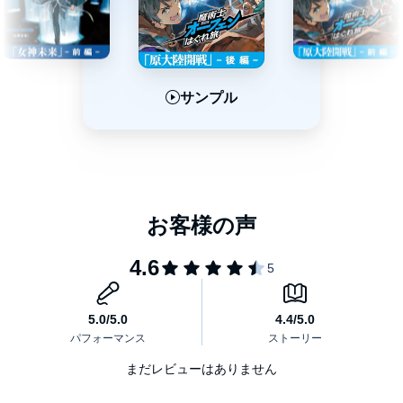
ジェイコブズ・マクトーン：山本兼平
リアン・アラート：各務立基
ダン：松本忍
ビィブ・ハガー：東内マリ子
レッタ・ハガー：小山さくら
ワイソン：大地葉
サンプル
サンプル
サンプル
ビッグ：富田貴洋
猪爪育人
對馬芳哲
八木隆典
池田優希
田中進太郎
野上翔
福原綾香
内藤有海
清都ありさ
※本商品は「魔術士オーフェンはぐれ旅 女神未来（上） 初回
限定版」に付帯していたドラマＣＤの単体商品です。収録内容は
同じです。(C)2017 Yoshinobu Akita / TOBOOKS (P)2017
TOBOOKS
まだレビューはありません