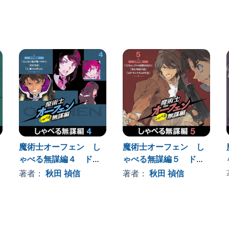
森久保祥太郎
魔術士オーフェン し
魔術士オーフェン し
ゃべる無謀編４ ドラ
ゃべる無謀編５ ドラ
マCD
マCD
著者：
秋田 禎信
著者：
秋田 禎信