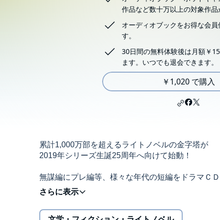
作品など数十万以上の対象作品
オーディオブックをお得な会員
す。
30日間の無料体験後は月額￥15
ます。いつでも退会できます。
￥1,020 で購入
累計1,000万部を超えるライトノベルの金字塔が
2019年シリーズ生誕25周年へ向けて始動！
無謀編にプレ編等、様々な年代の短編をドラマＣＤ
森久保祥太郎、飯塚雅弓ほか豪華声優陣が集結!!
文学・フィクション・ライトノベル