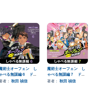
魔術士オーフェン し
魔術士オーフェン し
「魔術
ゃべる無謀編６ ドラ
ゃべる無謀編７ ドラ
魔術士
マCD
マCD
れ旅ドラ
著者：
秋田 禎信
著者：
秋田 禎信
著者