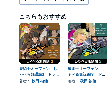
■CAST
オーフェン・フィンランディ（キリランシェロ）：
クリーオウ・エバーラスティン：飯塚雅弓
こちらもおすすめ
レティシャ：三石琴乃
アザリー：篠原恵美
ハーティア：置鮎龍太郎
コンスタンス・マギー：高橋美佳子
ボルカノ・ボルカン：伊倉一恵
ドーチン：椎名へきる
フォルテ：松田健一郎
ラッツベイン・フィンランディ：竹達彩奈
エッジ・フィンランディ：伊藤静
ラチェット・フィンランディ：日高里菜
魔術士オーフェン し
魔術士オーフェン し
バグアップ：沢木郁也
ゃべる無謀編2 ドラマ
ゃべる無謀編３ ドラ
マクロイド：藤原貴弘
イアンナ：山口眞弓
CD
マCD
著者：
秋田 禎信
著者：
秋田 禎信
ジョー：土門仁
ラクホツカ・ホルン：高岡瓶々
フレッドル：宮澤正
ベリーヌ：水原薫
ブランドン：間宮康弘