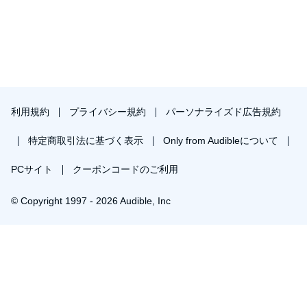
誘拐専門業者の大男：藤原貴弘
警官隊の隊長：山本祥太
對馬芳哲
大下孝太
狩野翔
利用規約
プライバシー規約
パーソナライズド広告規約
特定商取引法に基づく表示
Only from Audibleについて
PCサイト
クーポンコードのご利用
© Copyright 1997 - 2026 Audible, Inc
プレミアムプランを無料で試す
30日間の無料体験後は月額￥1500で自動更新します。いつでも退会できます。