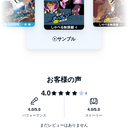
ラッツベイン・フィンランディ：竹達彩奈
エッジ・フィンランディ：伊藤静
ラチェット・フィンランディ：日高里菜
マジク・リン：南央美
サンプル
サンプル
サンプル
キース・ロイヤル：緑川光
ボニー・マギー：大原さやか
ボルカノ・ボルカン：伊倉一恵
ドーチン：椎名へきる
バグアップ・リン：沢木郁也
グラダス・カシナート：船木真人
メイフェル・カシナート：山口立花子
誘拐専門業者のボス：倉富亮
まだレビューはありません