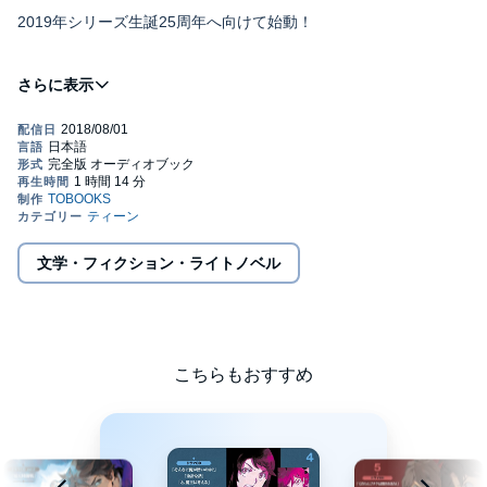
2019年シリーズ生誕25周年へ向けて始動！
無謀編にプレ編等、様々な年代の短編をドラマＣＤに！
森久保祥太郎、飯塚雅弓ほか豪華声優陣が集結!!
■CAST
文学・フィクション・ライトノベル
オーフェン・フィンランディ：森久保祥太郎
コンスタンス・マギー：高橋美佳子
レティシャ：三石琴乃
※本商品は「魔術士オーフェン しゃべる無謀編６」に付帯して
こちらもおすすめ
いたドラマＣＤの単体商品です。収録内容は同じです。
アザリー：篠原恵美
©2018 2018 Yoshinobu Akita / TOBOOKS (P)2018 TOBOOKS
フォルテ：松田健一郎
ジェリー・モスコー：春井柚佳