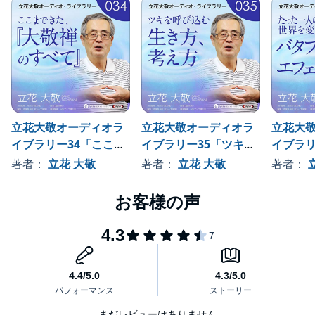
・自分が自分という存在を受け入れ、自分を愛する。そのために
の数々を、ていねいに編集してお届けする。
＜講演者：立花大敬（たちばな・だいけい）＞
は、坐禅がいちばん。坐禅は「今」と「ここ」に落ち着く方法で
1948年大阪生まれ。大阪大学にて生物工学を研究。19歳（大学在
ある。
学中）で禅に入門。以後、曹洞宗、臨済宗の諸老師に指導を受け
・倩女離魂（せいじょりこん）の公案に学ぶこと。
てきた。42歳で天命を知る。48歳で≪しあわせ通信≫を開始。著
・自分はない。あるのはいのちの運びだけで。これを自分として
述、講演活動を展開中。「本心庵」から書籍化された『しあわせ
感じている。
通信』シリーズは、一般書店には並べていないにもかかわらず、
・創造の3段階のプロセス。
編集者
現在、第十集まで刊行されるほどのロングセラーとなった。ほか
・信じるとは？
制作監修 池田光（本心庵）
に、『劇的に運が良くなるお経 般若心経・延命十句観音経篇』
編集 西端努斗夢（おふぃす猫屋）
『開運! まいにち神様 大祓詞で最強の「お清め」』
録音 宮木裕介
（KADOKAWA）、『天界の禅者大いに語る』『悟』『禅』『禅の
立花大敬オーディオラ
立花大敬オーディオラ
立花大
講演開催 元気アップ禅の会
達人たち』（潮文社）、『大敬詩集』『人生飛行術』『朗読CD版
©2018 Daikei Tachibana
イブラリー34「ここま
イブラリー35「ツキを
イブラリ
立花大敬先生 しあわせ通信』（本心庵）がある。
できた、『大敬禅のす
呼び込む生き方、考え
一人の
著者：
立花 大敬
著者：
立花 大敬
著者：
べて』」
方」
えるバ
ェクト
まだレビューはありません