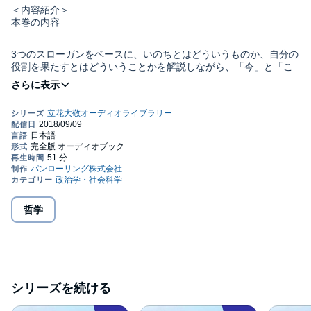
＜内容紹介＞
本巻の内容
3つのスローガンをベースに、いのちとはどういうものか、自分の
役割を果たすとはどういうことかを解説しながら、「今」と「こ
こ」に重心を乗せた生き方（図参照）を説く。
後半は、ロンダ・バーンの『ザ・シークレット』を紹介し、大敬
流思いの実現法の観点から、引き寄せの法則をわかりやすく解説
し、思いを実現させるコツを説く。
【主なお話】
・3つのスローガン①「明るくて、温かくて、潤いのある、安心で
きる場をつくろう」 ・心配いらない、安心すると勝手に伸びてい
く。
・植物に囲まれた環境が大切。植物は自他の区別がなく、傷つい
たものを癒そうとする。
本巻は「元気アップ禅の会」第199回（2014年5月）でのお話を編
・教育、子育てのポイントは？
集した。
哲学
・3つのスローガン②「リーダーシップよりメンバーシップ」
講演50分。
・役割に大小、軽重はない。誠実にその役割を果たすことが大
切。
・役割を果たしているところに、自分がある。「今」と「ここ」
＜立花大敬オーディオ・ライブラリーについて＞
ごとに、役割は変わっていく。
1996年、友人に送った≪しあわせ通信≫が人から人へと広がり、
・3つのスローガン③「自分が自分であること以上に尊いことはな
やがて書籍として出版される。根強いファンのために、各地で講
い」
シリーズを続ける
演会を開催。福岡県で毎月開催されている「元気アップ禅の会」
・思いの実現法を使っても、思いを実現できないのはなぜ？
は、1997年から1回も休むことなく続いている。……そんな講演