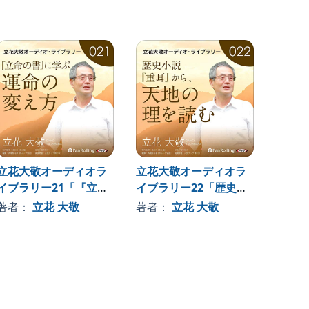
立花大敬オーディオラ
立花大敬オーディオラ
立花大
イブラリー21「『立命
イブラリー22「歴史小
イブラ
の書』に学ぶ運命の変
説『重耳』から、天地
いつだ
著者：
立花 大敬
著者：
立花 大敬
著者
え方」
の理を読む」
味方」