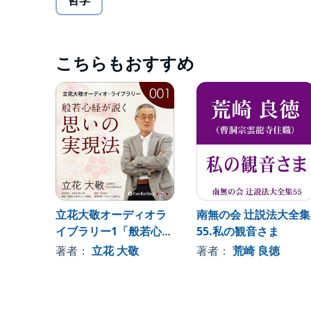
哲学
く」という生き方を解説する。
【主なお話】
・いのちの本質とは何か？
こちらもおすすめ
・いのちの本質が考えた遊びとは？ ～時空のグラ
・自他の垣根を取り払う方法と時期。
・大円鏡智…鏡本体が自分。平等性智…ひとついの
作智…いちばんふさわしい動作ができる知恵。
・健康になるための心の持ち方。
・身体（からだ）は、空（から）だ。宝（たから
・天命に任せた生き方とは？
・立つことは断つこと。
・子どもに自信を持たせる方法。
立花大敬オーディオラ
南無の会 辻説法大全集
本巻は「元気アップ禅の会」第145回（2009年1
イブラリー1「般若心経
55.私の観音さま
講演49分。
が説く思いの実現法」
著者：
立花 大敬
著者：
荒崎 良徳
＜立花大敬オーディオ・ライブラリーについて＞
1996年、友人に送った≪しあわせ通信≫が人か
ンのために、各地で講演会を開催。福岡県で毎月開催
も休むことなく続いている。……そんな講演の数