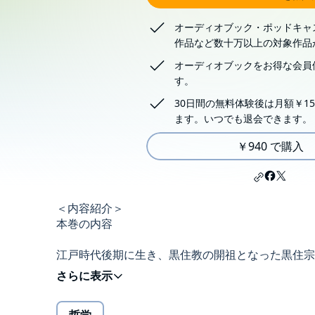
オーディオブック・ポッドキャ
作品など数十万以上の対象作品
オーディオブックをお得な会員
す。
30日間の無料体験後は月額￥15
ます。いつでも退会できます。
￥940 で購入
＜内容紹介＞
本巻の内容
江戸時代後期に生き、黒住教の開祖となった黒住宗忠（
ら、生きる知恵を学ぶ。
黒住宗忠の直弟子であり、岡山藩の藩士・石尾乾介
き、「物事の善悪を自分の頭で判断せず、いのちの