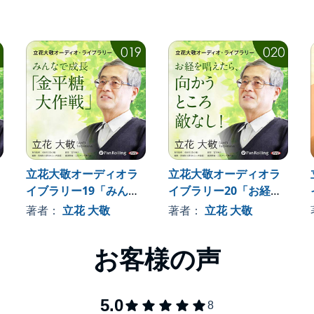
。19歳（大学在学中）で禅に入門。以後、曹洞宗、臨済宗
。48歳で≪しあわせ通信≫を開始。著述、講演活動を展開
シリーズは、一般書店には並べていないにもかかわら
ーとなった。ほかに、『劇的に運が良くなるお経 般若心
詞で最強の「お清め」』（KADOKAWA）、『天界の禅者
社）、『大敬詩集』『人生飛行術』『朗読CD版 立花大
立花大敬オーディオラ
立花大敬オーディオラ
イブラリー19「みんな
イブラリー20「お経を
で成長『金平糖大作
唱えたら、向かうとこ
著者：
立花 大敬
著者：
立花 大敬
戦』」
ろ敵なし！」
a