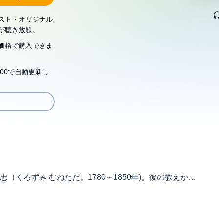
スト・オリジナル
が聴き放題。
価格で購入できま
00で自動更新し
くろずみ むねただ。1780～1850年)。彼の教えか
は、師の手紙を大切に保管していた。その手紙を読み解
本質に任せることによって健康も仕事もすべてうまくい