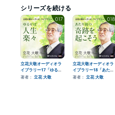
シリーズを続ける
＜講演者：立花大敬（たちばな・だいけい）＞
1948年大阪生まれ。大阪大学にて生物工学を研究
の諸老師に指導を受けてきた。42歳で天命を知る
中。「本心庵」から書籍化された『しあわせ通信』
ず、現在、第十集まで刊行されるほどのロングセラ
経・延命十句観音経篇』『開運! まいにち神様 大祓
大いに語る』『悟』『禅』『禅の達人たち』（潮文
敬先生 しあわせ通信』（本心庵）がある。
編集者
立花大敬オーディオラ
立花大敬オーディオラ
制作監修 池田光（本心庵）
イブラリー17「ゆるせ
イブラリー18「あたり
編集 西端努斗夢（おふぃす猫屋）
ば人生楽々」
前の奇跡を起こそう」
著者：
立花 大敬
著者：
立花 大敬
録音 宮木裕介
講演開催 元気アップ禅の会(c)2018 Daikei Tachiban