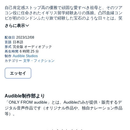
自己肯定感ストップ高の優雅で頑固な愛すべき祖母と、そのツア
コン役に任命されたイギリス留学経験ありの孫娘。凸凹血縁コン
ビが初のロンドンふたり旅で経験した宝石のような日々とは。笑
って泣ける自伝的エッセイ！
©Michiru Fushino 2023 (P)2023 Audible, Inc.
本タイトルは、差し替え修正済みです。(2023年12月27日更新)
エッセイ
Audible制作部より
「ONLY FROM audible」とは、Audibleのみが提供・販売するデ
ジタル音声作品です（オリジナル作品や、独自ナレーション作品
等）。