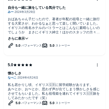
自分も一緒に旅をしている気分でした
おばあちゃん子だったので、著者が年配の祖母と一緒に旅行
する大変さが、わかるなぁと思って楽しく聞いていました。
イギリスの有名ホテルのバトラーとはこんなに素晴らしいの
でしょうか まさにイギリス紳士！ほかのスタッフの方々も
本当に素晴らしい！いつかこんなホテルに宿泊してみたいな
と思いました。
著者の大切な人に会わせてあげたくてバトラーティムが兄弟
の車で連れて行ってくれるところなんか、まるで映画のワン
シーンの様でした。
最初から最後まで、本当に楽しくて、そして祖母姫から著者
に言われた言葉に私もハッとさせられながら、一緒にイギリ
スを旅した気持ちでした。
懐かしさ
私も若かりし頃、イギリス🇬🇧に留学経験があります。
あ〜とか、お〜とか、思わず声が出てしまう懐かしさを感じ
させてもらいました。私も祖母姫を連れてイギリス🇬🇧旅を
してみたかったです（笑）