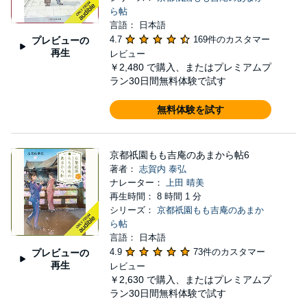
ら帖
言語： 日本語
4.7
169件のカスタマー
プレビューの
再生
レビュー
￥2,480
で購入、またはプレミアムプ
ラン30日間無料体験で試す
無料体験を試す
京都祇園もも吉庵のあまから帖6
著者：
志賀内 泰弘
ナレーター：
上田 晴美
再生時間： 8 時間 1 分
シリーズ：
京都祇園もも吉庵のあまか
ら帖
言語： 日本語
4.9
73件のカスタマー
プレビューの
再生
レビュー
￥2,630
で購入、またはプレミアムプ
ラン30日間無料体験で試す