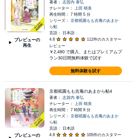
著者：
志賀内 泰弘
ナレーター：
上田 晴美
再生時間： 7 時間 5 分
シリーズ：
京都祇園もも吉庵のあまか
ら帖
言語： 日本語
4.8
112件のカスタマー
プレビューの
再生
レビュー
￥2,480
で購入、またはプレミアムプ
ラン30日間無料体験で試す
無料体験を試す
京都祇園もも吉庵のあまから帖4
著者：
志賀内 泰弘
ナレーター：
上田 晴美
再生時間： 7 時間 8 分
シリーズ：
京都祇園もも吉庵のあまか
ら帖
言語： 日本語
4.8
105件のカスタマー
プレビューの