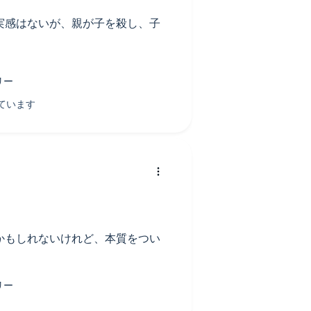
実感はないが、親が子を殺し、子
るたび
う
超高齢者をささえ、自分も100年
せらた、子供達‥。
かもしれないけれど、本質をつい