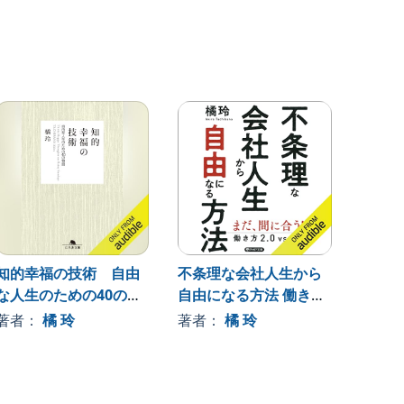
知的幸福の技術 自由
不条理な会社人生から
言って
な人生のための40の物
自由になる方法 働き方
酷すぎ
語
2.0vs4.0
著者：
橘 玲
著者：
橘 玲
著者