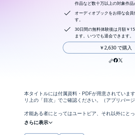
作品など数十万以上の対象作品
オーディオブックをお得な会員
す。
30日間の無料体験後は月額￥15
ます。いつでも退会できます。
￥2,630 で購入
本タイトルには付属資料・PDFが用意されていま
リ上の「目次」でご確認ください。（アプリバージョン：An
才能ある者にとってはユートピア、それ以外にとっ
か？ ベストセラー作家が知能格差のタブーに踏み
©2021 Akira Tachibana (P)2021 Audible, Inc.
撃作。