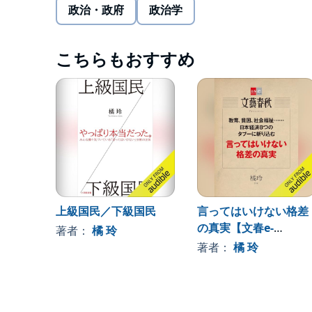
政治・政府
政治学
こちらもおすすめ
上級国民／下級国民
言ってはいけない格差
の真実【文春e-
著者：
橘 玲
Books】
著者：
橘 玲