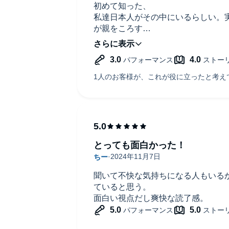
初めて知った、
私達日本人がその中にいるらしい。
が親をころす
道連れ自殺、など、嫌な事件が起こ
今この国に何が起こっているのだろ
と嫌な気持ちになる。
この国に、生まれてしまい、未曾有の
生きなければいけない罰ゲームを課
もう、無理ゲー社会なのか。
とっても面白かった！
聞いて不快な気持ちになる人もいる
ていると思う。
面白い視点だし爽快な読了感。