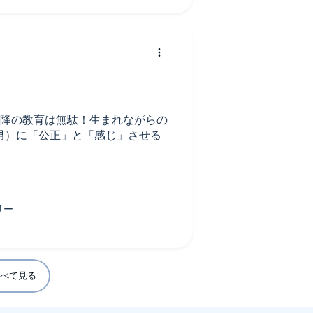
以降の教育は無駄！生まれながらの
男）に「公正」と「感じ」させる
別、性的少数派、外国人を排斥し
目‼️
出典を積み上げた、知的な男の本
べて見る
置き犠牲にする、とき