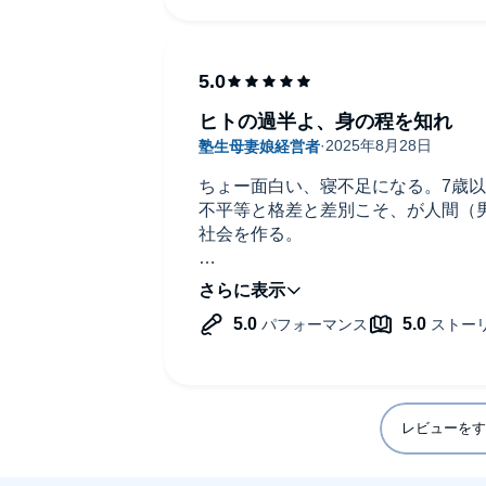
ヒトの過半よ、身の程を知れ
ちょー面白い、寝不足になる。7歳
不平等と格差と差別こそ、が人間（
社会を作る。
「公正」社会とは教育格差、男女差
て、やっと成り立つ？！そして
「公正」は「平等」ではないことに注
身の程をしれ❗️と
文学・社会学・法学的・未来科学的
音は続けて、つまり、
レビューをす
女・外国人・LGBT等を【下層】に