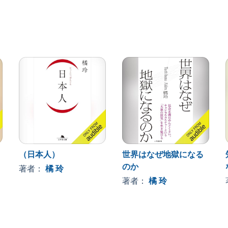
（日本人）
世界はなぜ地獄になる
のか
著者：
橘 玲
著者：
橘 玲